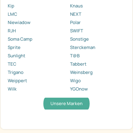
Kip
Knaus
LMC
NEXT
Niewiadow
Polar
RJH
SWIFT
Soma Camp
Sonstige
Sprite
Sterckeman
Sunlight
T@B
TEC
Tabbert
Trigano
Weinsberg
Weippert
Wigo
Wilk
YGOnow
Unsere Marken