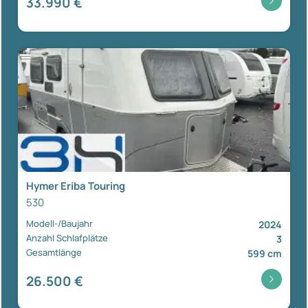
33.990 €
Hymer Eriba Touring
530
Modell-/Baujahr
2024
Anzahl Schlafplätze
3
Gesamtlänge
599 cm
26.500 €