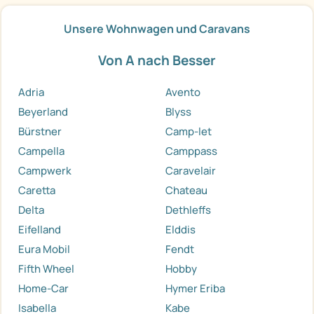
Unsere Wohnwagen und Caravans
Von A nach Besser
Adria
Avento
Beyerland
Blyss
Bürstner
Camp-let
Campella
Camppass
Campwerk
Caravelair
Caretta
Chateau
Delta
Dethleffs
Eifelland
Elddis
Eura Mobil
Fendt
Fifth Wheel
Hobby
Home-Car
Hymer Eriba
Isabella
Kabe