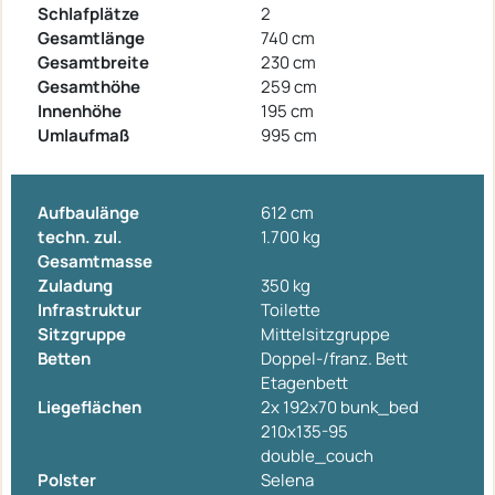
Schlafplätze
2
Gesamtlänge
740 cm
Gesamtbreite
230 cm
Gesamthöhe
259 cm
Innenhöhe
195 cm
Umlaufmaß
995 cm
Aufbaulänge
612 cm
techn. zul.
1.700 kg
Gesamtmasse
Zuladung
350 kg
Infrastruktur
Toilette
Sitzgruppe
Mittelsitzgruppe
Betten
Doppel-/franz. Bett
Etagenbett
Liegeflächen
2x 192x70 bunk_bed
210x135-95
double_couch
Polster
Selena