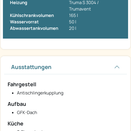
Heizung
Truma S 3004 /
Trumavent
Kühlschrankvolumen
165 l
Wasservorrat
50 l
Abwassertankvolumen
20 l
Ausstattungen
Fahrgestell
Antischlingerkupplung
Aufbau
GFK-Dach
Küche