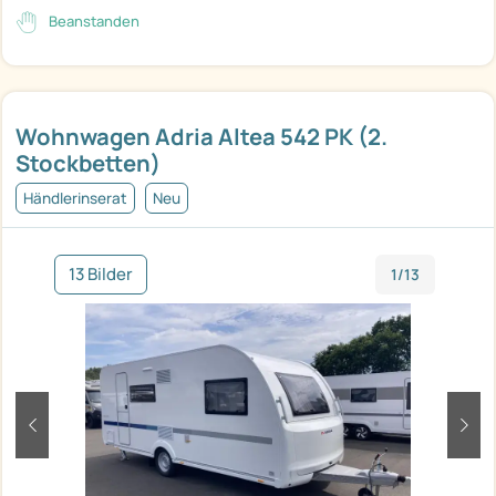
Beanstanden
Wohnwagen Adria Altea 542 PK (2.
Stockbetten)
Händlerinserat
Neu
13 Bilder
1/13
zurück
weit