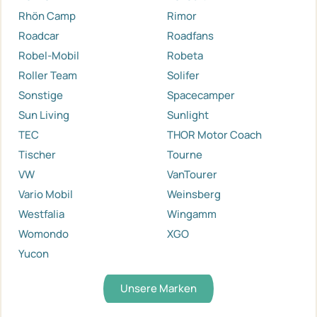
Rhön Camp
Rimor
Roadcar
Roadfans
Robel-Mobil
Robeta
Roller Team
Solifer
Sonstige
Spacecamper
Sun Living
Sunlight
TEC
THOR Motor Coach
Tischer
Tourne
VW
VanTourer
Vario Mobil
Weinsberg
Westfalia
Wingamm
Womondo
XGO
Yucon
Unsere Marken