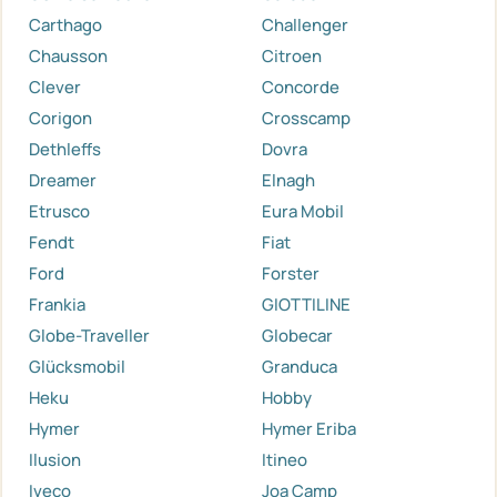
Carthago
Challenger
Chausson
Citroen
Clever
Concorde
Corigon
Crosscamp
Dethleffs
Dovra
Dreamer
Elnagh
Etrusco
Eura Mobil
Fendt
Fiat
Ford
Forster
Frankia
GIOTTILINE
Globe-Traveller
Globecar
Glücksmobil
Granduca
Heku
Hobby
Hymer
Hymer Eriba
Ilusion
Itineo
Iveco
Joa Camp