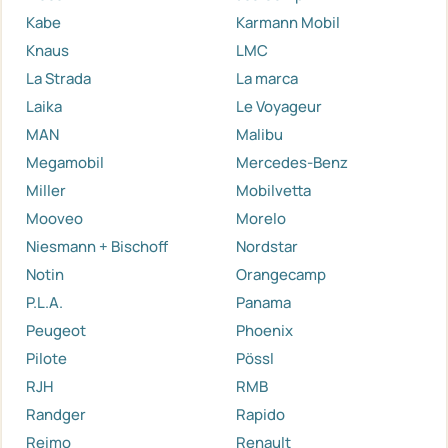
Kabe
Karmann Mobil
Knaus
LMC
La Strada
La marca
Laika
Le Voyageur
MAN
Malibu
Megamobil
Mercedes-Benz
Miller
Mobilvetta
Mooveo
Morelo
Niesmann + Bischoff
Nordstar
Notin
Orangecamp
P.L.A.
Panama
Peugeot
Phoenix
Pilote
Pössl
RJH
RMB
Randger
Rapido
Reimo
Renault