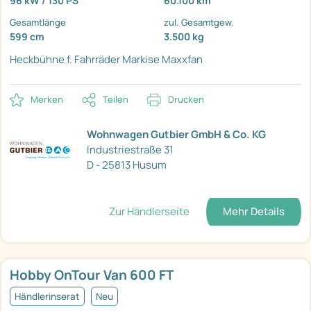
96 kW / 130 PS
60.100 km
Gesamtlänge
zul. Gesamtgew.
599 cm
3.500 kg
Heckbühne f. Fahrräder
Markise
Maxxfan
Merken
Teilen
Drucken
Wohnwagen Gutbier GmbH & Co. KG
Industriestraße 31
D - 25813 Husum
Zur Händlerseite
Mehr Details
Hobby OnTour Van 600 FT
Händlerinserat
Neu