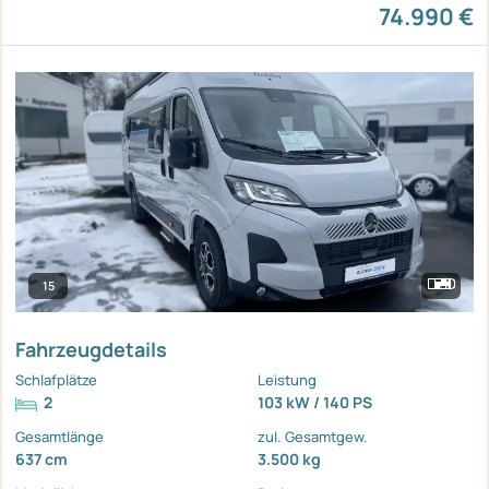
74.990 €
15
Fahrzeugdetails
Schlafplätze
Leistung
2
103 kW / 140 PS
Gesamtlänge
zul. Gesamtgew.
637 cm
3.500 kg