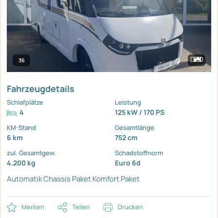
36
Fahrzeugdetails
Schlafplätze
Leistung
4
125 kW / 170 PS
KM-Stand
Gesamtlänge
6 km
752 cm
zul. Gesamtgew.
Schadstoffnorm
4.200 kg
Euro 6d
Automatik
Chassis Paket
Komfort Paket
Merken
Teilen
Drucken