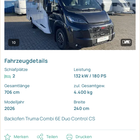
10
Fahrzeugdetails
Schlafplätze
Leistung
2
132 kW / 180 PS
Gesamtlänge
zul. Gesamtgew.
706 cm
4.400 kg
Modelljahr
Breite
2026
240 cm
Backofen
Truma Combi 6E
Duo Control CS
Merken
Teilen
Drucken