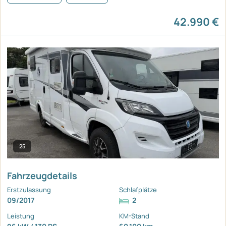
42.990 €
25
Fahrzeugdetails
Erstzulassung
Schlafplätze
09/2017
2
Leistung
KM-Stand