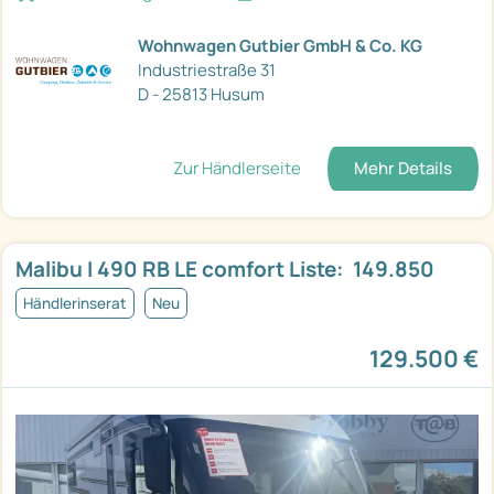
Wohnwagen Gutbier GmbH & Co. KG
Industriestraße 31
D - 25813 Husum
Zur Händlerseite
Mehr Details
Malibu I 490 RB LE comfort Liste:  149.850
Händlerinserat
Neu
129.500 €