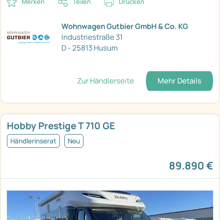
Merken
Teilen
Drucken
Wohnwagen Gutbier GmbH & Co. KG
Industriestraße 31
D - 25813 Husum
Zur Händlerseite
Mehr Details
Hobby Prestige T 710 GE
Händlerinserat
Neu
89.890 €