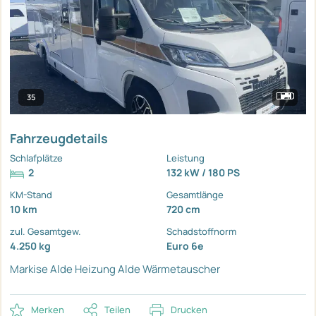
35
Fahrzeugdetails
Schlafplätze
Leistung
2
132 kW / 180 PS
KM-Stand
Gesamtlänge
10 km
720 cm
zul. Gesamtgew.
Schadstoffnorm
4.250 kg
Euro 6e
Markise
Alde Heizung
Alde Wärmetauscher
Merken
Teilen
Drucken