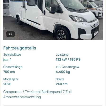
25
Fahrzeugdetails
Schlafplätze
Leistung
4
132 kW / 180 PS
Gesamtlänge
zul. Gesamtgew.
700 cm
4.400 kg
Modelljahr
Breite
2026
240 cm
Campernet / TV-Kombi
Bedienpanel 7 Zoll
Ambientebeleuchtung