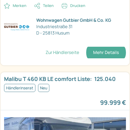
Merken
Teilen
Drucken
Wohnwagen Gutbier GmbH & Co. KG
Industriestraße 31
D - 25813 Husum
Zur Händlerseite
Mehr Details
Malibu T 460 KB LE comfort Liste:  125.040
Händlerinserat
Neu
99.999 €