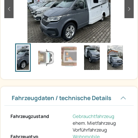
zurück
weit
Fahrzeugdaten / technische Details
Fahrzeugzustand
Gebrauchtfahrzeug
ehem. Mietfahrzeug
Vorführfahrzeug
Fahrzeugtyp
Wohnmobile