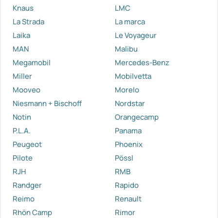
Knaus
LMC
La Strada
La marca
Laika
Le Voyageur
MAN
Malibu
Megamobil
Mercedes-Benz
Miller
Mobilvetta
Mooveo
Morelo
Niesmann + Bischoff
Nordstar
Notin
Orangecamp
P.L.A.
Panama
Peugeot
Phoenix
Pilote
Pössl
RJH
RMB
Randger
Rapido
Reimo
Renault
Rhön Camp
Rimor