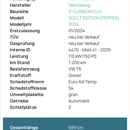
Hersteller
Weinsberg
Baureihe
X-CURSION CUV
Modell
500 LT EDITION [PEPPER]
Modelljahr
2024
Erstzulassung
01/2024
TÜV
neu bei Verkauf
Gasprüfung
neu bei Verkauf
Interne ID
4470 - Miet 41 - 2026
Leistung
110 kW/150 PS
km Stand
7.200 km
Basisfahrzeug
VW T6
Kraftstoff
Diesel
Schadstoffnorm
Euro 6d-Temp
Schadstoffklasse
S4
Umweltplakette
grün
Getriebe
Automatik
Schlafplätze
2
Gesamtlänge
589 cm