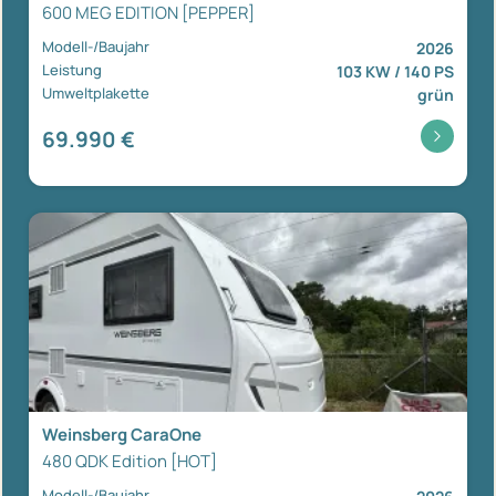
600 MEG EDITION [PEPPER]
Modell-/Baujahr
2026
Leistung
103 KW / 140 PS
Umweltplakette
grün
69.990 €
Weinsberg CaraOne
480 QDK Edition [HOT]
Modell-/Baujahr