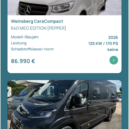
Weinsberg CaraCompact
640 MEG EDITION [PEPPER]
Modell-/Baujahr
2026
Leistung
125 KW / 170 PS
Schadstoffklasse/-norm
keine
86.990 €