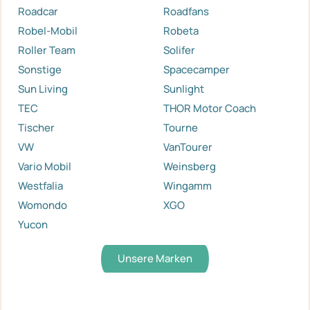
Roadcar
Roadfans
Robel-Mobil
Robeta
Roller Team
Solifer
Sonstige
Spacecamper
Sun Living
Sunlight
TEC
THOR Motor Coach
Tischer
Tourne
VW
VanTourer
Vario Mobil
Weinsberg
Westfalia
Wingamm
Womondo
XGO
Yucon
Unsere Marken