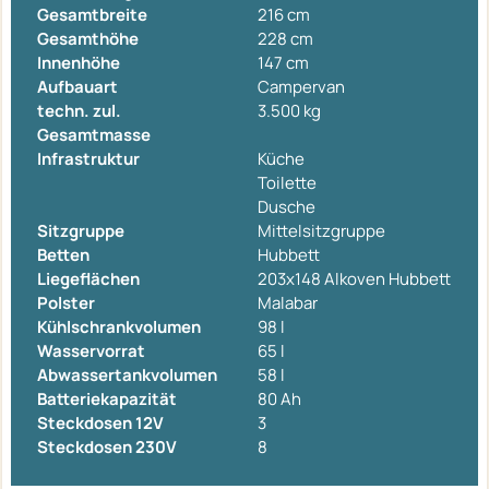
Gesamtbreite
216 cm
Gesamthöhe
228 cm
Innenhöhe
147 cm
Aufbauart
Campervan
techn. zul.
3.500 kg
Gesamtmasse
Infrastruktur
Küche
Toilette
Dusche
Sitzgruppe
Mittelsitzgruppe
Betten
Hubbett
Liegeflächen
203x148 Alkoven Hubbett
Polster
Malabar
Kühlschrankvolumen
98 l
Wasservorrat
65 l
Abwassertankvolumen
58 l
Batteriekapazität
80 Ah
Steckdosen 12V
3
Steckdosen 230V
8