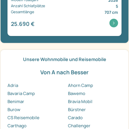
2026
Anzahl Schlafplätze
5
Gesamtlänge
707 cm
25.690 €
Unsere Wohnmobile und Reisemobile
Von A nach Besser
Adria
Ahorn Camp
Bavaria Camp
Bawemo
Benimar
Bravia Mobil
Burow
Bürstner
CS Reisemobile
Carado
Carthago
Challenger