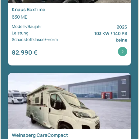
Knaus BoxTime
630 ME
Modell-/Baujahr
2026
Leistung
103 KW / 140 PS
Schadstoffklasse/-norm
keine
82.990 €
Weinsberg CaraCompact