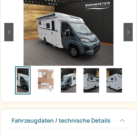
zurück
weit
Fahrzeugdaten / technische Details