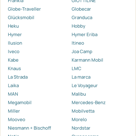
Frankia
GIOTTILINE
Globe-Traveller
Globecar
Glücksmobil
Granduca
Heku
Hobby
Hymer
Hymer Eriba
Ilusion
Itineo
Iveco
Joa Camp
Kabe
Karmann Mobil
Knaus
LMC
La Strada
La marca
Laika
Le Voyageur
MAN
Malibu
Megamobil
Mercedes-Benz
Miller
Mobilvetta
Mooveo
Morelo
Niesmann + Bischoff
Nordstar