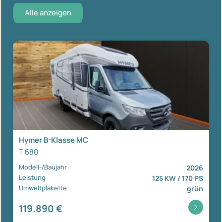
Alle anzeigen
Hymer B-Klasse MC
T 680
Modell-/Baujahr
2026
Leistung
125 KW / 170 PS
Umweltplakette
grün
119.890 €