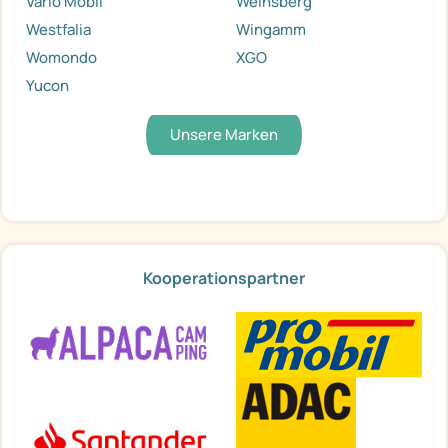
Vario Mobil
Weinsberg
Westfalia
Wingamm
Womondo
XGO
Yucon
Unsere Marken
Kooperationspartner