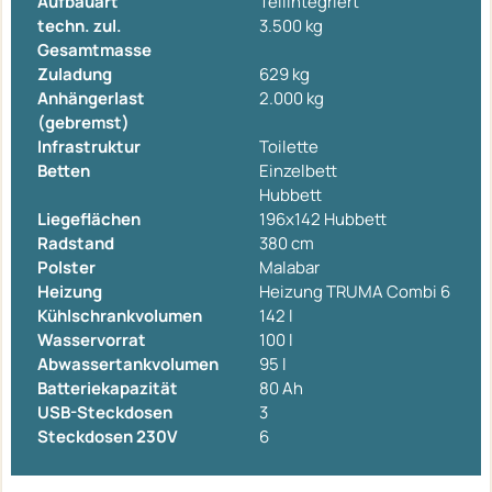
Aufbauart
Teilintegriert
techn. zul.
3.500 kg
Gesamtmasse
Zuladung
629 kg
Anhängerlast
2.000 kg
(gebremst)
Infrastruktur
Toilette
Betten
Einzelbett
Hubbett
Liegeflächen
196x142 Hubbett
Radstand
380 cm
Polster
Malabar
Heizung
Heizung TRUMA Combi 6
Kühlschrankvolumen
142 l
Wasservorrat
100 l
Abwassertankvolumen
95 l
Batteriekapazität
80 Ah
USB-Steckdosen
3
Steckdosen 230V
6