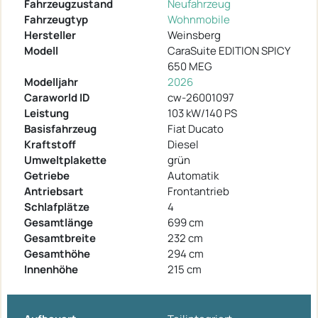
Fahrzeugzustand
Neufahrzeug
Fahrzeugtyp
Wohnmobile
Hersteller
Weinsberg
Modell
CaraSuite EDITION SPICY
650 MEG
Modelljahr
2026
Caraworld ID
cw-26001097
Leistung
103 kW/140 PS
Basisfahrzeug
Fiat Ducato
Kraftstoff
Diesel
Umweltplakette
grün
Getriebe
Automatik
Antriebsart
Frontantrieb
Schlafplätze
4
Gesamtlänge
699 cm
Gesamtbreite
232 cm
Gesamthöhe
294 cm
Innenhöhe
215 cm