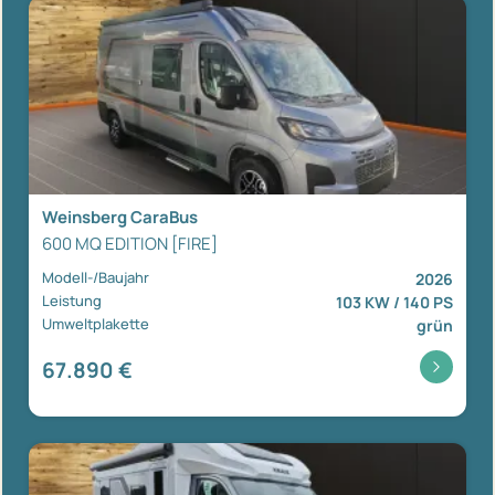
Weinsberg CaraBus
600 MQ EDITION [FIRE]
Modell-/Baujahr
2026
Leistung
103 KW / 140 PS
Umweltplakette
grün
67.890 €