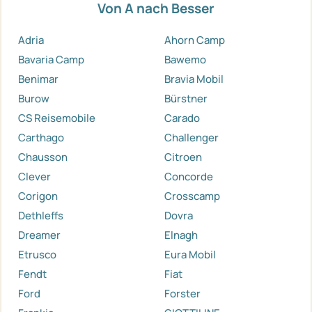
Von A nach Besser
Adria
Ahorn Camp
Bavaria Camp
Bawemo
Benimar
Bravia Mobil
Burow
Bürstner
CS Reisemobile
Carado
Carthago
Challenger
Chausson
Citroen
Clever
Concorde
Corigon
Crosscamp
Dethleffs
Dovra
Dreamer
Elnagh
Etrusco
Eura Mobil
Fendt
Fiat
Ford
Forster