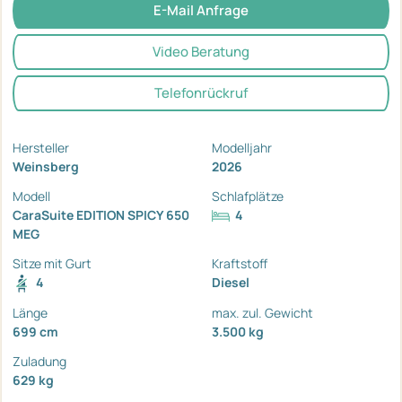
E-Mail Anfrage
Video Beratung
Telefonrückruf
Hersteller
Modelljahr
Weinsberg
2026
Modell
Schlafplätze
CaraSuite EDITION SPICY 650
4
MEG
Sitze mit Gurt
Kraftstoff
4
Diesel
Länge
max. zul. Gewicht
699 cm
3.500 kg
Zuladung
629 kg