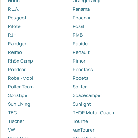
Notin
Orangecamp
P.L.A.
Panama
Peugeot
Phoenix
Pilote
Pössl
RJH
RMB
Randger
Rapido
Reimo
Renault
Rhön Camp
Rimor
Roadcar
Roadfans
Robel-Mobil
Robeta
Roller Team
Solifer
Sonstige
Spacecamper
Sun Living
Sunlight
TEC
THOR Motor Coach
Tischer
Tourne
VW
VanTourer