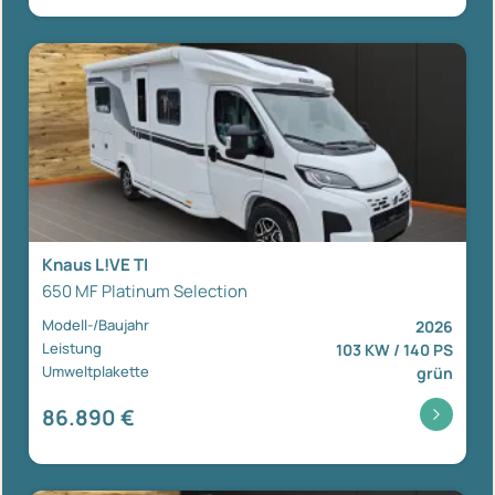
Knaus L!VE TI
650 MF Platinum Selection
Modell-/Baujahr
2026
Leistung
103 KW / 140 PS
Umweltplakette
grün
86.890 €