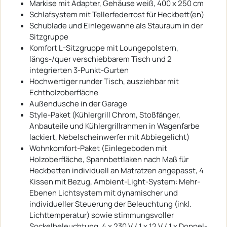
Markise mit Adapter, Gehäuse weiß, 400 x 250 cm
Schlafsystem mit Tellerfederrost für Heckbett(en)
Schublade und Einlegewanne als Stauraum in der
Sitzgruppe
Komfort L-Sitzgruppe mit Loungepolstern,
längs-/quer verschiebbarem Tisch und 2
integrierten 3-Punkt-Gurten
Hochwertiger runder Tisch, ausziehbar mit
Echtholzoberfläche
Außendusche in der Garage
Style-Paket (Kühlergrill Chrom, Stoßfänger,
Anbauteile und Kühlergrillrahmen in Wagenfarbe
lackiert, Nebelscheinwerfer mit Abbiegelicht)
Wohnkomfort-Paket (Einlegeboden mit
Holzoberfläche, Spannbettlaken nach Maß für
Heckbetten individuell an Matratzen angepasst, 4
Kissen mit Bezug, Ambient-Light-System: Mehr-
Ebenen Lichtsystem mit dynamischer und
individueller Steuerung der Beleuchtung (inkl.
Lichttemperatur) sowie stimmungsvoller
Sockelbeleuchtung, 4 x 230 V / 1 x 12 V / 1 x Doppel-