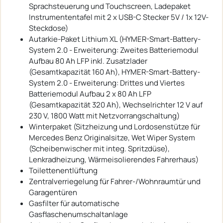
Sprachsteuerung und Touchscreen, Ladepaket
Instrumententafel mit 2 x USB-C Stecker 5V / 1x 12V-
Steckdose)
Autarkie-Paket Lithium XL (HYMER-Smart-Battery-
System 2.0 - Erweiterung: Zweites Batteriemodul
Aufbau 80 Ah LFP inkl. Zusatzlader
(Gesamtkapazität 160 Ah), HYMER-Smart-Battery-
System 2.0 - Erweiterung: Drittes und Viertes
Batteriemodul Aufbau 2 x 80 Ah LFP
(Gesamtkapazität 320 Ah), Wechselrichter 12 V auf
230 V, 1800 Watt mit Netzvorrangschaltung)
Winterpaket (Sitzheizung und Lordosenstütze für
Mercedes Benz Originalsitze, Wet Wiper System
(Scheibenwischer mit integ. Spritzdüse),
Lenkradheizung, Wärmeisolierendes Fahrerhaus)
Toilettenentlüftung
Zentralverriegelung für Fahrer-/Wohnraumtür und
Garagentüren
Gasfilter für automatische
Gasflaschenumschaltanlage