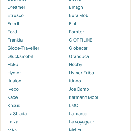
Dreamer
Elnagh
Etrusco
Eura Mobil
Fendt
Fiat
Ford
Forster
Frankia
GIOTTILINE
Globe-Traveller
Globecar
Glücksmobil
Granduca
Heku
Hobby
Hymer
Hymer Eriba
Ilusion
Itineo
Iveco
Joa Camp
Kabe
Karmann Mobil
Knaus
LMC
La Strada
La marca
Laika
Le Voyageur
MAN
Malibu