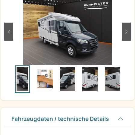
zurück
weit
Fahrzeugdaten / technische Details