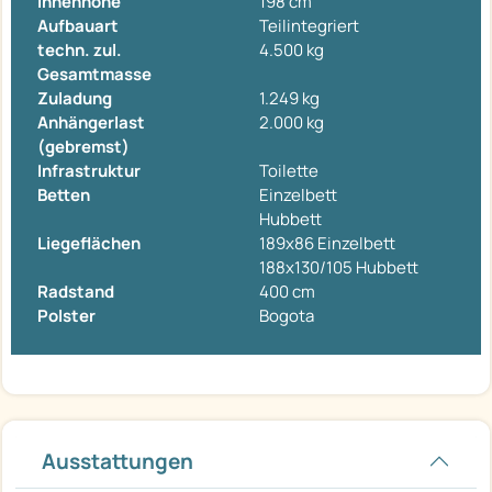
Innenhöhe
198 cm
Aufbauart
Teilintegriert
techn. zul.
4.500 kg
Gesamtmasse
Zuladung
1.249 kg
Anhängerlast
2.000 kg
(gebremst)
Infrastruktur
Toilette
Betten
Einzelbett
Hubbett
Liegeflächen
189x86 Einzelbett
188x130/105 Hubbett
Radstand
400 cm
Polster
Bogota
Ausstattungen