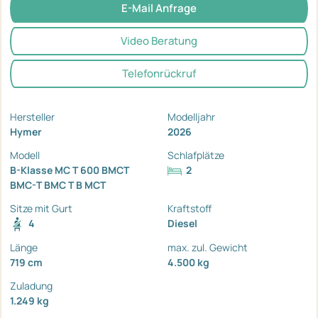
E-Mail Anfrage
Video Beratung
Telefonrückruf
Hersteller
Modelljahr
Hymer
2026
Modell
Schlafplätze
B-Klasse MC T 600 BMCT
2
BMC-T BMC T B MCT
Sitze mit Gurt
Kraftstoff
4
Diesel
Länge
max. zul. Gewicht
719 cm
4.500 kg
Zuladung
1.249 kg