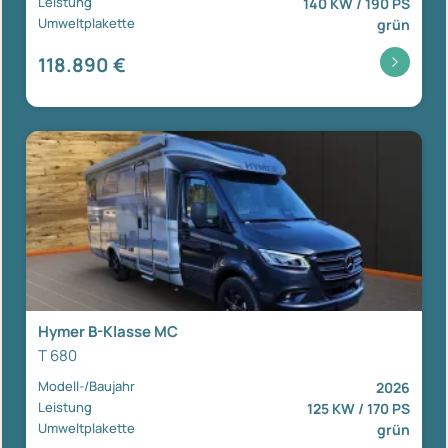
Leistung
140 KW / 190 PS
Umweltplakette
grün
118.890 €
Hymer B-Klasse MC
T 680
Modell-/Baujahr
2026
Leistung
125 KW / 170 PS
Umweltplakette
grün