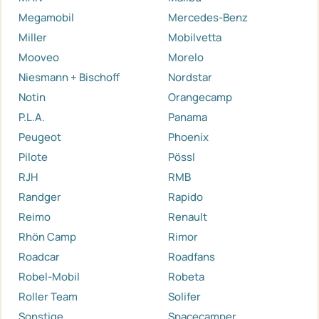
Megamobil
Mercedes-Benz
Miller
Mobilvetta
Mooveo
Morelo
Niesmann + Bischoff
Nordstar
Notin
Orangecamp
P.L.A.
Panama
Peugeot
Phoenix
Pilote
Pössl
RJH
RMB
Randger
Rapido
Reimo
Renault
Rhön Camp
Rimor
Roadcar
Roadfans
Robel-Mobil
Robeta
Roller Team
Solifer
Sonstige
Spacecamper