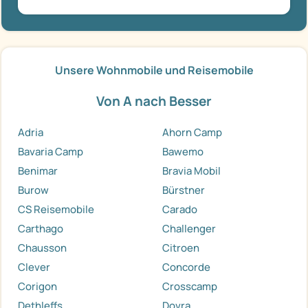
Unsere Wohnmobile und Reisemobile
Von A nach Besser
Adria
Ahorn Camp
Bavaria Camp
Bawemo
Benimar
Bravia Mobil
Burow
Bürstner
CS Reisemobile
Carado
Carthago
Challenger
Chausson
Citroen
Clever
Concorde
Corigon
Crosscamp
Dethleffs
Dovra