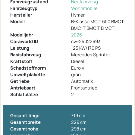
Fahrzeugzustand
Neufahrzeug
Fahrzeugtyp
Wohnmobile
Hersteller
Hymer
Modell
B-Klasse MC T 600 BMCT
BMC-T BMC T B MCT
Modelljahr
2026
Caraworld ID
cw-25022993
Leistung
125 kW/170 PS
Basisfahrzeug
Mercedes Sprinter
Kraftstoff
Diesel
Schadstoffnorm
Euro VI
Umweltplakette
grün
Getriebe
Automatik
Antriebsart
Frontantrieb
Schlafplätze
2
Gesamtlänge
719 cm
Gesamtbreite
229 cm
Gesamthöhe
298 cm