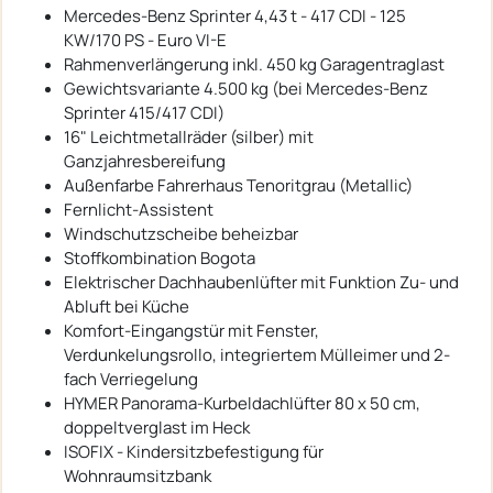
Mercedes-Benz Sprinter 4,43 t - 417 CDI - 125
KW/170 PS - Euro VI-E
Rahmenverlängerung inkl. 450 kg Garagentraglast
Gewichtsvariante 4.500 kg (bei Mercedes-Benz
Sprinter 415/417 CDI)
16" Leichtmetallräder (silber) mit
Ganzjahresbereifung
Außenfarbe Fahrerhaus Tenoritgrau (Metallic)
Fernlicht-Assistent
Windschutzscheibe beheizbar
Stoffkombination Bogota
Elektrischer Dachhaubenlüfter mit Funktion Zu- und
Abluft bei Küche
Komfort-Eingangstür mit Fenster,
Verdunkelungsrollo, integriertem Mülleimer und 2-
fach Verriegelung
HYMER Panorama-Kurbeldachlüfter 80 x 50 cm,
doppeltverglast im Heck
ISOFIX - Kindersitzbefestigung für
Wohnraumsitzbank