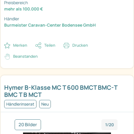
Preisbereich
mehr als 100.000 €
Händler
Burmeister Caravan-Center Bodensee GmbH
Merken
Teilen
Drucken
Beanstanden
Hymer B-Klasse MC T 600 BMCT BMC-T
BMC T B MCT
Händlerinserat
Neu
20 Bilder
1/20