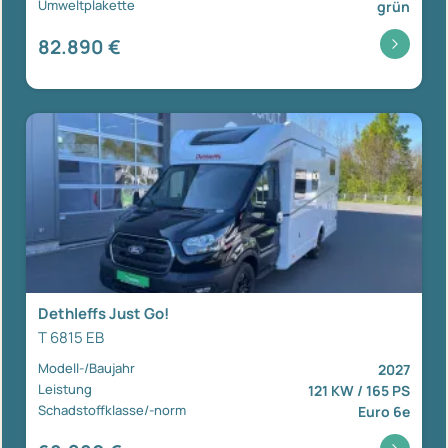
Umweltplakette
grün
82.890 €
Dethleffs Just Go!
T 6815 EB
Modell-/Baujahr
2027
Leistung
121 KW / 165 PS
Schadstoffklasse/-norm
Euro 6e