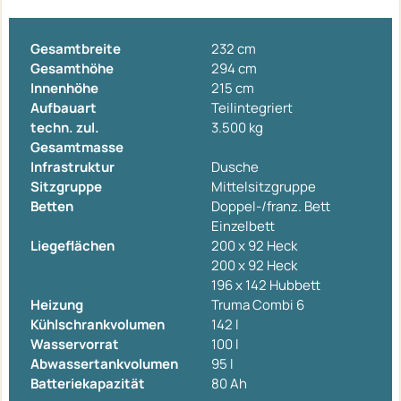
Gesamtbreite
232 cm
Gesamthöhe
294 cm
Innenhöhe
215 cm
Aufbauart
Teilintegriert
techn. zul.
3.500 kg
Gesamtmasse
Infrastruktur
Dusche
Sitzgruppe
Mittelsitzgruppe
Betten
Doppel-/franz. Bett
Einzelbett
Liegeflächen
200 x 92 Heck
200 x 92 Heck
196 x 142 Hubbett
Heizung
Truma Combi 6
Kühlschrankvolumen
142 l
Wasservorrat
100 l
Abwassertankvolumen
95 l
Batteriekapazität
80 Ah