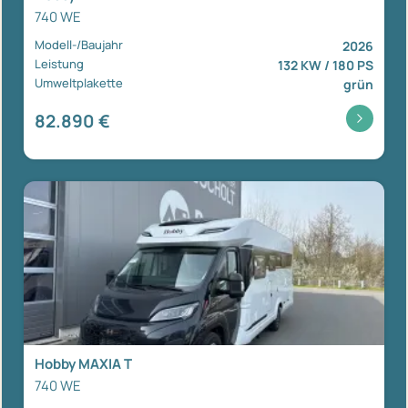
740 WE
Modell-/Baujahr
2026
Leistung
132 KW / 180 PS
Umweltplakette
grün
82.890 €
Hobby MAXIA T
740 WE