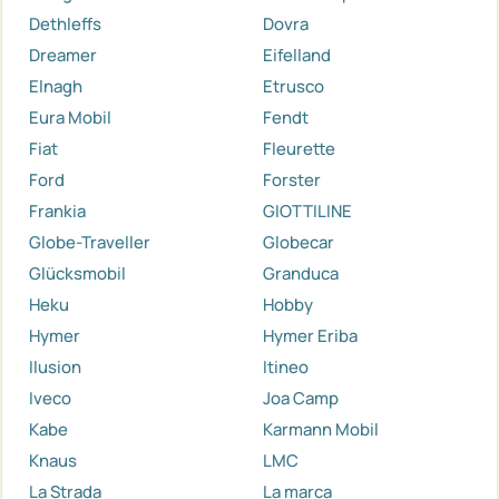
Dethleffs
Dovra
Dreamer
Eifelland
Elnagh
Etrusco
Eura Mobil
Fendt
Fiat
Fleurette
Ford
Forster
Frankia
GIOTTILINE
Globe-Traveller
Globecar
Glücksmobil
Granduca
Heku
Hobby
Hymer
Hymer Eriba
Ilusion
Itineo
Iveco
Joa Camp
Kabe
Karmann Mobil
Knaus
LMC
La Strada
La marca