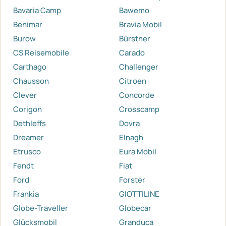
Bavaria Camp
Bawemo
Benimar
Bravia Mobil
Burow
Bürstner
CS Reisemobile
Carado
Carthago
Challenger
Chausson
Citroen
Clever
Concorde
Corigon
Crosscamp
Dethleffs
Dovra
Dreamer
Elnagh
Etrusco
Eura Mobil
Fendt
Fiat
Ford
Forster
Frankia
GIOTTILINE
Globe-Traveller
Globecar
Glücksmobil
Granduca