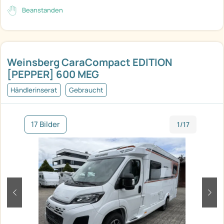
Beanstanden
Weinsberg CaraCompact EDITION
[PEPPER] 600 MEG
Händlerinserat
Gebraucht
17 Bilder
1/17
zurück
weit