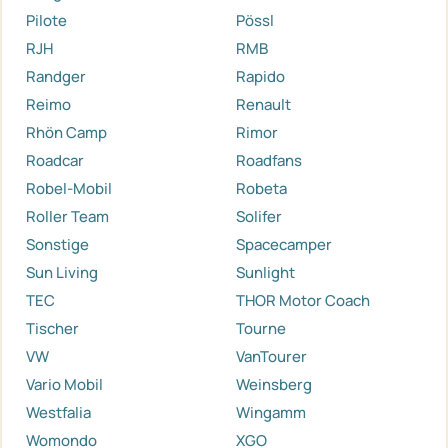
Pilote
Pössl
RJH
RMB
Randger
Rapido
Reimo
Renault
Rhön Camp
Rimor
Roadcar
Roadfans
Robel-Mobil
Robeta
Roller Team
Solifer
Sonstige
Spacecamper
Sun Living
Sunlight
TEC
THOR Motor Coach
Tischer
Tourne
VW
VanTourer
Vario Mobil
Weinsberg
Westfalia
Wingamm
Womondo
XGO