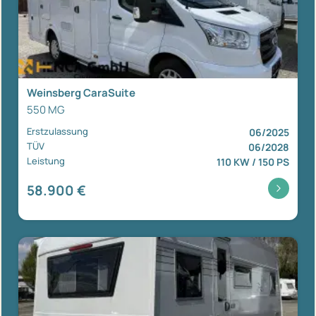
Weinsberg CaraSuite
550 MG
Erstzulassung
06/2025
TÜV
06/2028
Leistung
110 KW / 150 PS
58.900 €