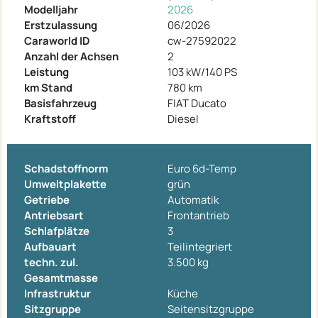
Modelljahr
2026
Erstzulassung
06/2026
Caraworld ID
cw-27592022
Anzahl der Achsen
2
Leistung
103 kW/140 PS
km Stand
780 km
Basisfahrzeug
FIAT Ducato
Kraftstoff
Diesel
Schadstoffnorm
Euro 6d-Temp
Umweltplakette
grün
Getriebe
Automatik
Antriebsart
Frontantrieb
Schlafplätze
3
Aufbauart
Teilintegriert
techn. zul.
3.500 kg
Gesamtmasse
Infrastruktur
Küche
Sitzgruppe
Seitensitzgruppe