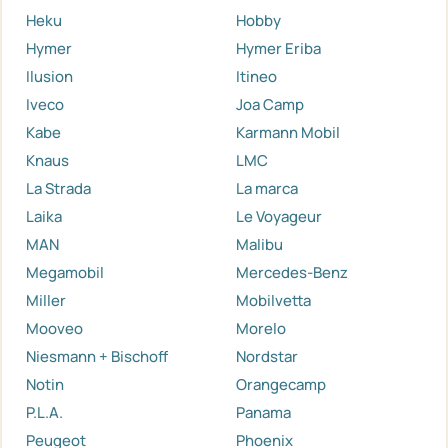
Heku
Hobby
Hymer
Hymer Eriba
Ilusion
Itineo
Iveco
Joa Camp
Kabe
Karmann Mobil
Knaus
LMC
La Strada
La marca
Laika
Le Voyageur
MAN
Malibu
Megamobil
Mercedes-Benz
Miller
Mobilvetta
Mooveo
Morelo
Niesmann + Bischoff
Nordstar
Notin
Orangecamp
P.L.A.
Panama
Peugeot
Phoenix