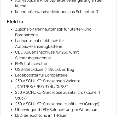
Aufklappbare Arbeitsplattenverlängerung an der
Küche
Küchenrückwandverkleidung aus Schichtstoff
Elektro
Zuschalt-/Trennautomatik für Starter- und
Bordbatterie
Ladeautomat elektrisch für
Aufbau-/Fahrzeugbatterie
CEE-Außenanschluss für 230 V, mit
Sicherungsautomat
FI-Schutzschalter
USB-Steckdose (1 Stück), im Bug
Ladebooster für Bordbatterie
230 V SCHUKO-Steckdosen Variante
„D/AT/ES/FI/BE/IT/NL/DK/SE“
230 V SCHUKO-Steckdose zusätzlich, (Küche, 1
Stück)
230 V SCHUKO-Steckdose, zusätzlich (Garage)
Überwiegend LED-Beleuchtung im Wohnraum
LED-Beleuchtung im T-Raum