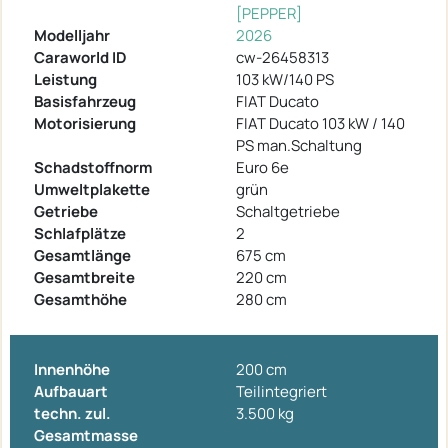
[PEPPER]
Modelljahr
2026
Caraworld ID
cw-26458313
Leistung
103 kW/140 PS
Basisfahrzeug
FIAT Ducato
Motorisierung
FIAT Ducato 103 kW / 140
PS man.Schaltung
Schadstoffnorm
Euro 6e
Umweltplakette
grün
Getriebe
Schaltgetriebe
Schlafplätze
2
Gesamtlänge
675 cm
Gesamtbreite
220 cm
Gesamthöhe
280 cm
Innenhöhe
200 cm
Aufbauart
Teilintegriert
techn. zul.
3.500 kg
Gesamtmasse