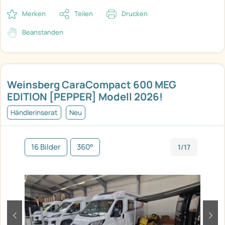
Merken
Teilen
Drucken
Beanstanden
Weinsberg CaraCompact 600 MEG
EDITION [PEPPER] Modell 2026!
Händlerinserat
Neu
16 Bilder
360°
1/17
zurück
weit