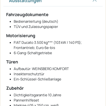
Ausstattungen
Fahrzeugdokumente
Bedienanleitung (deutsch)
TÜV und Zulassungspapier
Motorisierung
FIAT Ducato 3.500 kg*** (103 kW / 140 PS);
Frontantrieb; Euro 6e-bis
6-Gang-Schaltgetriebe
Türen
Aufbautür: WEINSBERG KOMFORT
Insektenschutztür
Ein-Schlüssel-Schließanlage
Zubehör
Dichtigkeitsgarantie 10 Jahre
Pannenhilfeset
Markise 405 x 250 cm, weiß