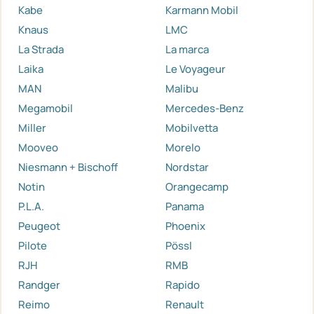
Kabe
Karmann Mobil
Knaus
LMC
La Strada
La marca
Laika
Le Voyageur
MAN
Malibu
Megamobil
Mercedes-Benz
Miller
Mobilvetta
Mooveo
Morelo
Niesmann + Bischoff
Nordstar
Notin
Orangecamp
P.L.A.
Panama
Peugeot
Phoenix
Pilote
Pössl
RJH
RMB
Randger
Rapido
Reimo
Renault