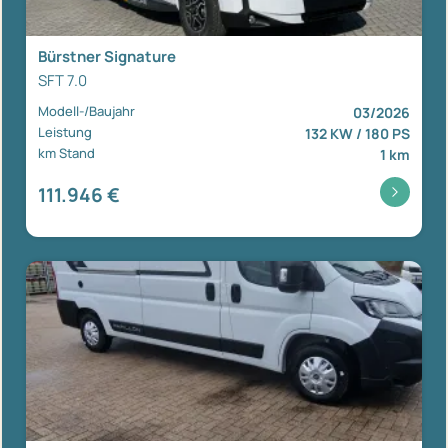
Bürstner Signature
SFT 7.0
Modell-/Baujahr
03/2026
Leistung
132 KW / 180 PS
km Stand
1 km
111.946 €