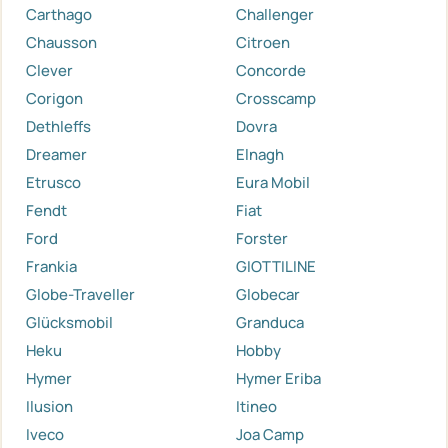
Carthago
Challenger
Chausson
Citroen
Clever
Concorde
Corigon
Crosscamp
Dethleffs
Dovra
Dreamer
Elnagh
Etrusco
Eura Mobil
Fendt
Fiat
Ford
Forster
Frankia
GIOTTILINE
Globe-Traveller
Globecar
Glücksmobil
Granduca
Heku
Hobby
Hymer
Hymer Eriba
Ilusion
Itineo
Iveco
Joa Camp