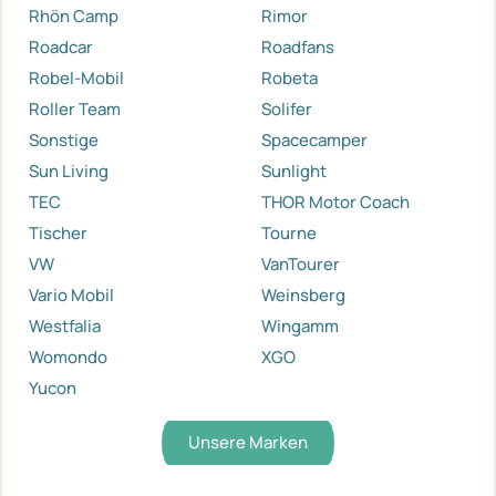
Rhön Camp
Rimor
Roadcar
Roadfans
Robel-Mobil
Robeta
Roller Team
Solifer
Sonstige
Spacecamper
Sun Living
Sunlight
TEC
THOR Motor Coach
Tischer
Tourne
VW
VanTourer
Vario Mobil
Weinsberg
Westfalia
Wingamm
Womondo
XGO
Yucon
Unsere Marken