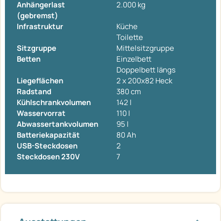
Anhängerlast
2.000 kg
(gebremst)
Infrastruktur
Küche
Toilette
Sitzgruppe
Mittelsitzgruppe
Betten
Einzelbett
Doppelbett längs
Liegeflächen
2 x 200x82 Heck
Radstand
380 cm
Kühlschrankvolumen
142 l
Wasservorrat
110 l
Abwassertankvolumen
95 l
Batteriekapazität
80 Ah
USB-Steckdosen
2
Steckdosen 230V
7