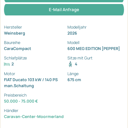
E-Mail Anfrage
Hersteller
Modelljahr
Weinsberg
2026
Baureihe
Modell
CaraCompact
600 MEG EDITION [PEPPER]
Schlafplätze
Sitze mit Gurt
2
4
Motor
Länge
FIAT Ducato 103 kW / 140 PS
675 cm
man.Schaltung
Preisbereich
50.000 - 75.000 €
Händler
Caravan-Center-Moormerland