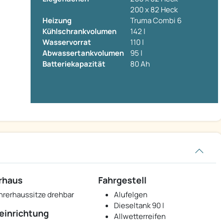
200 x 82 Heck
Heizung
Truma Combi 6
Kühlschrankvolumen
142 l
Wasservorrat
110 l
Abwassertankvolumen
95 l
Batteriekapazität
80 Ah
rhaus
Fahrgestell
hrerhaussitze drehbar
Alufelgen
Dieseltank 90 l
einrichtung
Allwetterreifen