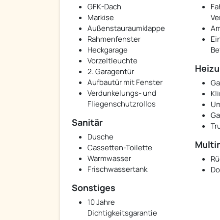
GFK-Dach
Fa
Markise
Ve
Außenstauraumklappe
Am
Rahmenfenster
Ei
Heckgarage
Be
Vorzeltleuchte
Heizu
2. Garagentür
Aufbautür mit Fenster
Ga
Verdunkelungs- und
Kl
Fliegenschutzrollos
Um
Ga
Sanitär
Tr
Dusche
Multi
Cassetten-Toilette
Warmwasser
Rü
Frischwassertank
Do
Sonstiges
10 Jahre
Dichtigkeitsgarantie