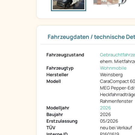
Fahrzeugdaten / technische Det
Fahrzeugzustand
Gebrauchtfahrz
ehem. Mietfahr
Fahrzeugtyp
Wohnmobile
Hersteller
Weinsberg
Modell
CaraCompact 6
MEG Pepper-Edi
Heckfahrradträge
Rahmenfenster
Modelljahr
2026
Baujahr
2026
Erstzulassung
05/2026
TÜV
neu bei Verkauf
Interne ID
P1601619