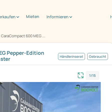
Mieten
erkaufen
Informieren
 CaraCompact 600 MEG ...
G Pepper-Edition
Händlerinserat
Gebraucht
ster
1/15