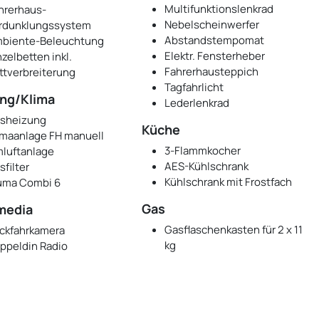
Multifunktionslenkrad
hrerhaus-
Nebelscheinwerfer
rdunklungssystem
Abstandstempomat
biente-Beleuchtung
Elektr. Fensterheber
nzelbetten inkl.
Fahrerhausteppich
ttverbreiterung
Tagfahrlicht
ng/Klima
Lederlenkrad
sheizung
Küche
imaanlage FH manuell
3-Flammkocher
luftanlage
AES-Kühlschrank
sfilter
Kühlschrank mit Frostfach
uma Combi 6
Gas
media
Gasflaschenkasten für 2 x 11
ckfahrkamera
kg
ppeldin Radio