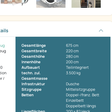
ails
eug
Gesamtlänge
675 cm
zeug
Gesamtbreite
220 cm
Gesamthöhe
280 cm
Innenhöhe
200 cm
00
Aufbauart
Teilintegriert
tion
techn. zul.
3.500 kg
r /
Gesamtmasse
Infrastruktur
Dusche
Sitzgruppe
Mittelsitzgruppe
Betten
Doppel-/franz. Bett
Einzelbett
Doppelbett längs
Liegeflächen
200 x 82 Heck