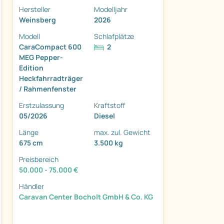
Hersteller
Modelljahr
Weinsberg
2026
Modell
Schlafplätze
CaraCompact 600
2
MEG Pepper-
Edition
ter
Heckfahrradträger
/ Rahmenfenster
Erstzulassung
Kraftstoff
05/2026
Diesel
Länge
max. zul. Gewicht
675 cm
3.500 kg
Preisbereich
50.000 - 75.000 €
Händler
Caravan Center Bocholt GmbH & Co. KG