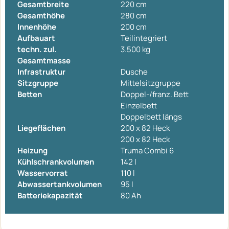
Gesamtbreite
220 cm
Gesamthöhe
280 cm
Innenhöhe
200 cm
Aufbauart
Teilintegriert
techn. zul.
3.500 kg
Gesamtmasse
Infrastruktur
Dusche
Sitzgruppe
Mittelsitzgruppe
Betten
Doppel-/franz. Bett
Einzelbett
Doppelbett längs
Liegeflächen
200 x 82 Heck
200 x 82 Heck
Heizung
Truma Combi 6
Kühlschrankvolumen
142 l
Wasservorrat
110 l
Abwassertankvolumen
95 l
Batteriekapazität
80 Ah