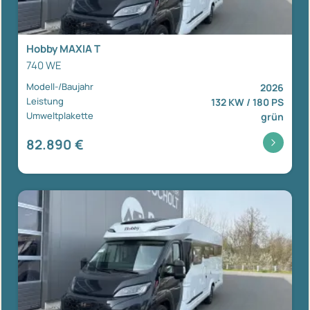
Hobby MAXIA T
740 WE
Modell-/Baujahr
2026
Leistung
132 KW / 180 PS
Umweltplakette
grün
82.890 €