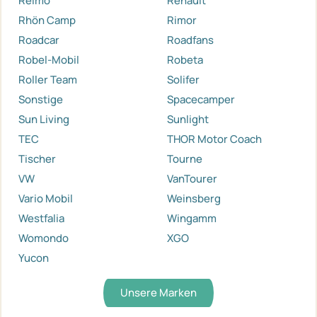
Reimo
Renault
Rhön Camp
Rimor
Roadcar
Roadfans
Robel-Mobil
Robeta
Roller Team
Solifer
Sonstige
Spacecamper
Sun Living
Sunlight
TEC
THOR Motor Coach
Tischer
Tourne
VW
VanTourer
Vario Mobil
Weinsberg
Westfalia
Wingamm
Womondo
XGO
Yucon
Unsere Marken