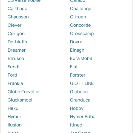
CS Reisemobile
Carado
Carthago
Challenger
Chausson
Citroen
Clever
Concorde
Corigon
Crosscamp
Dethleffs
Dovra
Dreamer
Elnagh
Etrusco
Eura Mobil
Fendt
Fiat
Ford
Forster
Frankia
GIOTTILINE
Globe-Traveller
Globecar
Glücksmobil
Granduca
Heku
Hobby
Hymer
Hymer Eriba
Ilusion
Itineo