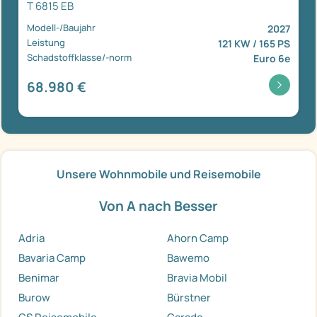
T 6815 EB
Modell-/Baujahr
2027
Leistung
121 KW / 165 PS
Schadstoffklasse/-norm
Euro 6e
68.980 €
Unsere Wohnmobile und Reisemobile
Von A nach Besser
Adria
Ahorn Camp
Bavaria Camp
Bawemo
Benimar
Bravia Mobil
Burow
Bürstner