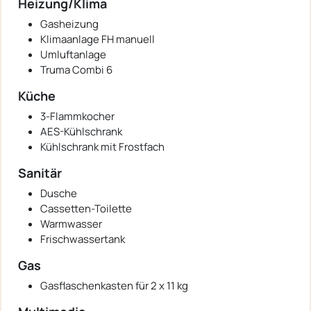
Heizung/Klima
Gasheizung
Klimaanlage FH manuell
Umluftanlage
Truma Combi 6
Küche
3-Flammkocher
AES-Kühlschrank
Kühlschrank mit Frostfach
Sanitär
Dusche
Cassetten-Toilette
Warmwasser
Frischwassertank
Gas
Gasflaschenkasten für 2 x 11 kg