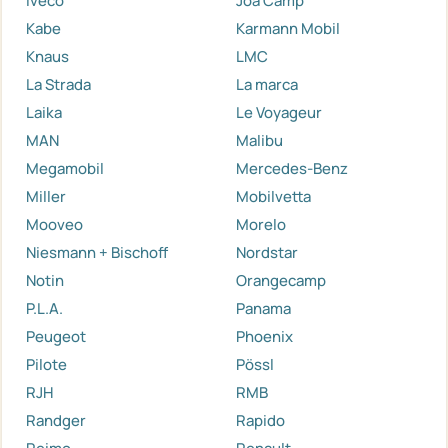
Iveco
Joa Camp
Kabe
Karmann Mobil
Knaus
LMC
La Strada
La marca
Laika
Le Voyageur
MAN
Malibu
Megamobil
Mercedes-Benz
Miller
Mobilvetta
Mooveo
Morelo
Niesmann + Bischoff
Nordstar
Notin
Orangecamp
P.L.A.
Panama
Peugeot
Phoenix
Pilote
Pössl
RJH
RMB
Randger
Rapido