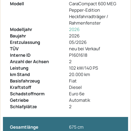
Modell
CaraCompact 600 MEG
Pepper-Edition
Heckfahrradträger /
Rahmenfenster
Modelljahr
2026
Baujahr
2026
Erstzulassung
05/2026
TÜV
neu bei Verkauf
Interne ID
P1601618
Anzahl der Achsen
2
Leistung
102 kW/140 PS
km Stand
20.000 km
Basisfahrzeug
Fiat
Kraftstoff
Diesel
Schadstoffnorm
Euro 6e
Getriebe
Automatik
Schlafplätze
2
Gesamtlänge
675 cm