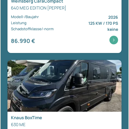
Weinsberg CaraCompact
640 MEG EDITION [PEPPER]
Modell-/Baujahr
2026
Leistung
125 KW / 170 PS
Schadstoffklasse/-norm
keine
86.990 €
Knaus BoxTime
630 ME