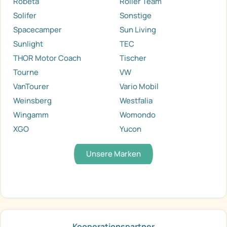
Robeta
Roller Team
Solifer
Sonstige
Spacecamper
Sun Living
Sunlight
TEC
THOR Motor Coach
Tischer
Tourne
VW
VanTourer
Vario Mobil
Weinsberg
Westfalia
Wingamm
Womondo
XGO
Yucon
Unsere Marken
Kooperationspartner