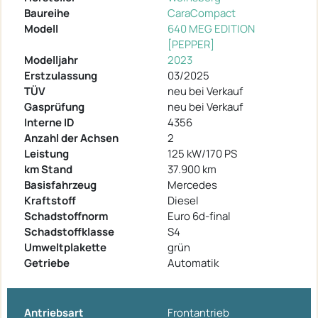
Baureihe
CaraCompact
Modell
640 MEG EDITION
[PEPPER]
Modelljahr
2023
Erstzulassung
03/2025
TÜV
neu bei Verkauf
Gasprüfung
neu bei Verkauf
Interne ID
4356
Anzahl der Achsen
2
Leistung
125 kW/170 PS
km Stand
37.900 km
Basisfahrzeug
Mercedes
Kraftstoff
Diesel
Schadstoffnorm
Euro 6d-final
Schadstoffklasse
S4
Umweltplakette
grün
Getriebe
Automatik
Antriebsart
Frontantrieb