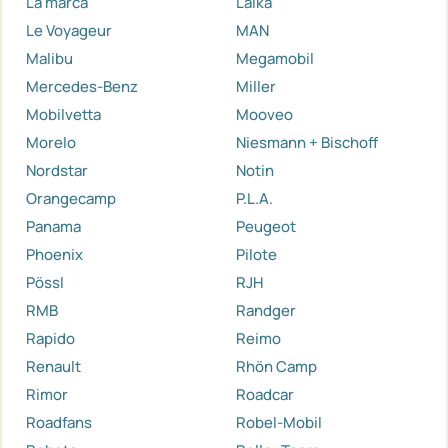
La marca
Laika
Le Voyageur
MAN
Malibu
Megamobil
Mercedes-Benz
Miller
Mobilvetta
Mooveo
Morelo
Niesmann + Bischoff
Nordstar
Notin
Orangecamp
P.L.A.
Panama
Peugeot
Phoenix
Pilote
Pössl
RJH
RMB
Randger
Rapido
Reimo
Renault
Rhön Camp
Rimor
Roadcar
Roadfans
Robel-Mobil