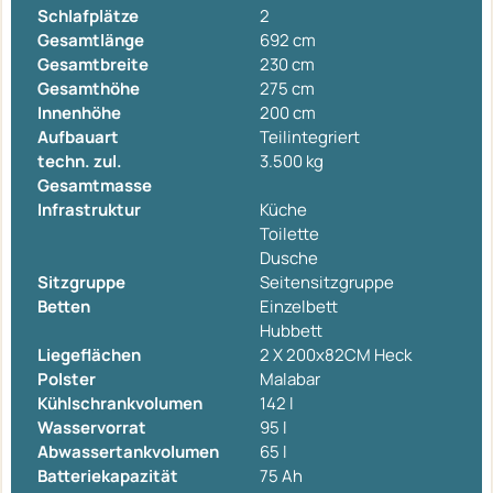
Schlafplätze
2
Gesamtlänge
692 cm
Gesamtbreite
230 cm
Gesamthöhe
275 cm
Innenhöhe
200 cm
Aufbauart
Teilintegriert
techn. zul.
3.500 kg
Gesamtmasse
Infrastruktur
Küche
Toilette
Dusche
Sitzgruppe
Seitensitzgruppe
Betten
Einzelbett
Hubbett
Liegeflächen
2 X 200x82CM Heck
Polster
Malabar
Kühlschrankvolumen
142 l
Wasservorrat
95 l
Abwassertankvolumen
65 l
Batteriekapazität
75 Ah