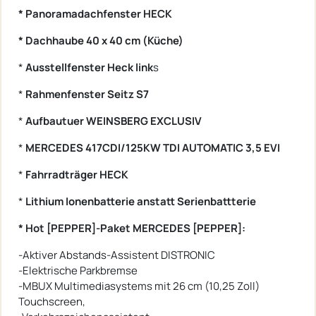
* Panoramadachfenster HECK
* Dachhaube 40 x 40 cm (Küche)
*
Ausstellfenster Heck link
s
*
Rahmenfenster Seitz S7
*
Aufbautuer WEINSBERG EXCLUSIV
*
MERCEDES 417CDI/125KW TDI AUTOMATIC 3,5 EVI
*
Fahrradträger HECK
*
Lithium Ionenbatterie anstatt Serienbattterie
* Hot [PEPPER]-Paket MERCEDES [PEPPER]:
-Aktiver Abstands-Assistent DISTRONIC
-Elektrische Parkbremse
-MBUX Multimediasystems mit 26 cm (10,25 Zoll)
Touchscreen,