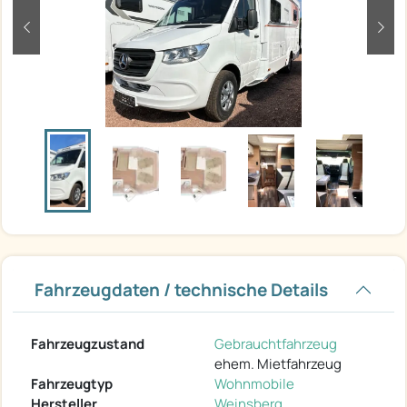
zurück
weit
Fahrzeugdaten / technische Details
Fahrzeugzustand
Gebrauchtfahrzeug
ehem. Mietfahrzeug
Fahrzeugtyp
Wohnmobile
Hersteller
Weinsberg