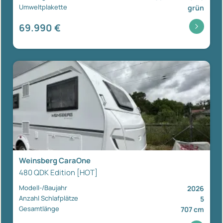
Umweltplakette
grün
69.990 €
Weinsberg CaraOne
480 QDK Edition [HOT]
Modell-/Baujahr
2026
Anzahl Schlafplätze
5
Gesamtlänge
707 cm