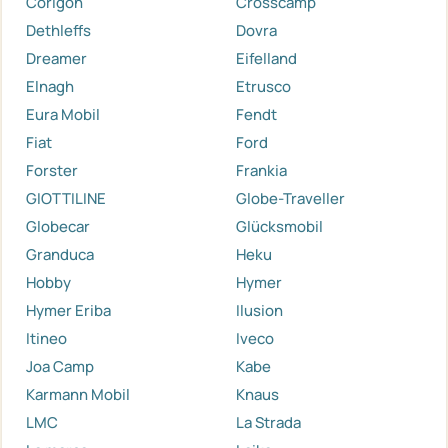
Corigon
Crosscamp
Dethleffs
Dovra
Dreamer
Eifelland
Elnagh
Etrusco
Eura Mobil
Fendt
Fiat
Ford
Forster
Frankia
GIOTTILINE
Globe-Traveller
Globecar
Glücksmobil
Granduca
Heku
Hobby
Hymer
Hymer Eriba
Ilusion
Itineo
Iveco
Joa Camp
Kabe
Karmann Mobil
Knaus
LMC
La Strada