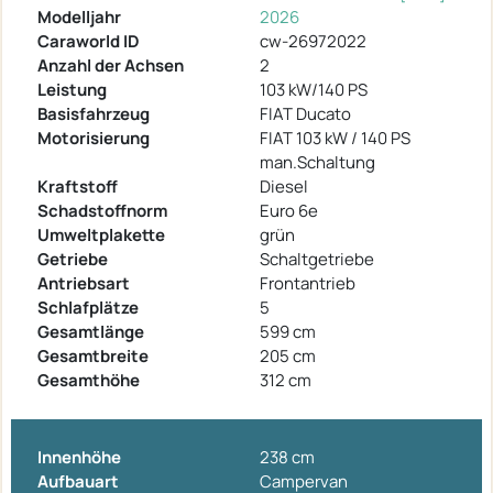
Modelljahr
2026
Caraworld ID
cw-26972022
Anzahl der Achsen
2
Leistung
103 kW/140 PS
Basisfahrzeug
FIAT Ducato
Motorisierung
FIAT 103 kW / 140 PS
man.Schaltung
Kraftstoff
Diesel
Schadstoffnorm
Euro 6e
Umweltplakette
grün
Getriebe
Schaltgetriebe
Antriebsart
Frontantrieb
Schlafplätze
5
Gesamtlänge
599 cm
Gesamtbreite
205 cm
Gesamthöhe
312 cm
Innenhöhe
238 cm
Aufbauart
Campervan