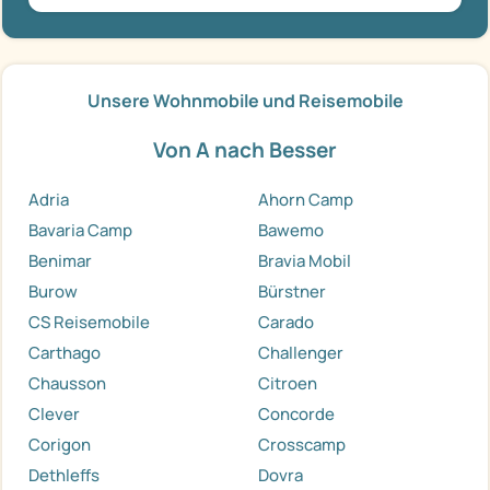
Unsere Wohnmobile und Reisemobile
Von A nach Besser
Adria
Ahorn Camp
Bavaria Camp
Bawemo
Benimar
Bravia Mobil
Burow
Bürstner
CS Reisemobile
Carado
Carthago
Challenger
Chausson
Citroen
Clever
Concorde
Corigon
Crosscamp
Dethleffs
Dovra