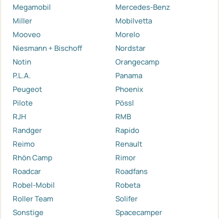
Megamobil
Mercedes-Benz
Miller
Mobilvetta
Mooveo
Morelo
Niesmann + Bischoff
Nordstar
Notin
Orangecamp
P.L.A.
Panama
Peugeot
Phoenix
Pilote
Pössl
RJH
RMB
Randger
Rapido
Reimo
Renault
Rhön Camp
Rimor
Roadcar
Roadfans
Robel-Mobil
Robeta
Roller Team
Solifer
Sonstige
Spacecamper