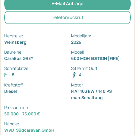
E-Mail Anfrage
Telefonrückruf
Hersteller
Modelljahr
Weinsberg
2026
Baureihe
Modell
CaraBus GREY
600 MQH EDITION [FIRE]
Schlafplätze
Sitze mit Gurt
5
4
Kraftstoff
Motor
Diesel
FIAT 103 kW / 140 PS
man.Schaltung
Preisbereich
50.000 - 75.000 €
Händler
WVD-Südcaravan GmbH