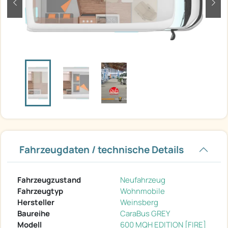
zurück
weit
Fahrzeugdaten / technische Details
Fahrzeugzustand
Neufahrzeug
Fahrzeugtyp
Wohnmobile
Hersteller
Weinsberg
Baureihe
CaraBus GREY
Modell
600 MQH EDITION [FIRE]