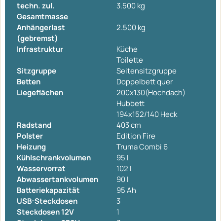
techn. zul.
3.500 kg
Gesamtmasse
Anhängerlast
2.500 kg
(gebremst)
Infrastruktur
Küche
Toilette
Sitzgruppe
Seitensitzgruppe
Betten
Doppelbett quer
Liegeflächen
200x130(Hochdach)
Hubbett
194x152/140 Heck
Radstand
403 cm
Polster
Edition Fire
Heizung
Truma Combi 6
Kühlschrankvolumen
95 l
Wasservorrat
102 l
Abwassertankvolumen
90 l
Batteriekapazität
95 Ah
USB-Steckdosen
3
Steckdosen 12V
1