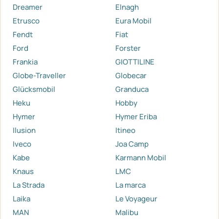
Dreamer
Elnagh
Etrusco
Eura Mobil
Fendt
Fiat
Ford
Forster
Frankia
GIOTTILINE
Globe-Traveller
Globecar
Glücksmobil
Granduca
Heku
Hobby
Hymer
Hymer Eriba
Ilusion
Itineo
Iveco
Joa Camp
Kabe
Karmann Mobil
Knaus
LMC
La Strada
La marca
Laika
Le Voyageur
MAN
Malibu