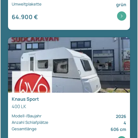
Umweltplakette
grün
64.900 €
Knaus Sport
400 LK
Modell-/Baujahr
2026
Anzahl Schlafplätze
4
Gesamtlänge
606 cm