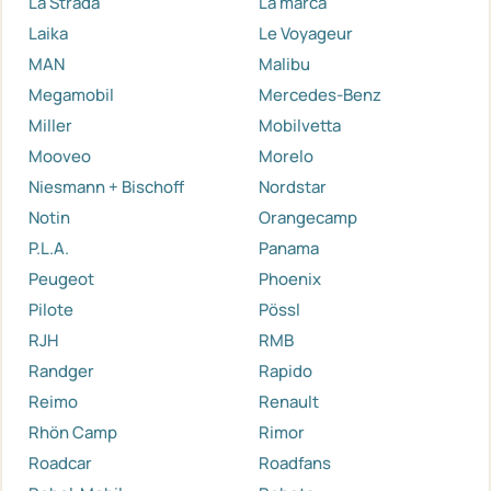
La Strada
La marca
Laika
Le Voyageur
MAN
Malibu
Megamobil
Mercedes-Benz
Miller
Mobilvetta
Mooveo
Morelo
Niesmann + Bischoff
Nordstar
Notin
Orangecamp
P.L.A.
Panama
Peugeot
Phoenix
Pilote
Pössl
RJH
RMB
Randger
Rapido
Reimo
Renault
Rhön Camp
Rimor
Roadcar
Roadfans