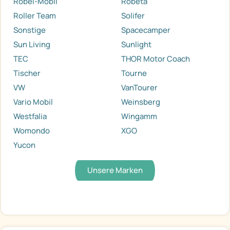
Robel-Mobil
Robeta
Roller Team
Solifer
Sonstige
Spacecamper
Sun Living
Sunlight
TEC
THOR Motor Coach
Tischer
Tourne
VW
VanTourer
Vario Mobil
Weinsberg
Westfalia
Wingamm
Womondo
XGO
Yucon
Unsere Marken