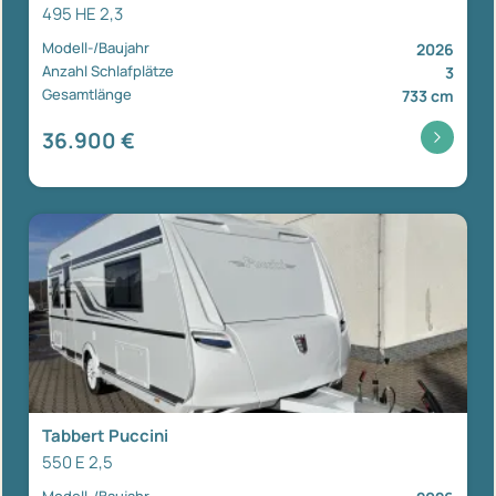
495 HE 2,3
Modell-/Baujahr
2026
Anzahl Schlafplätze
3
Gesamtlänge
733 cm
36.900 €
Tabbert Puccini
550 E 2,5
Modell-/Baujahr