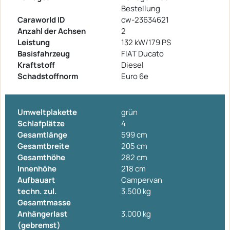
Bestellung
Caraworld ID
cw-23634621
Anzahl der Achsen
2
Leistung
132 kW/179 PS
Basisfahrzeug
FIAT Ducato
Kraftstoff
Diesel
Schadstoffnorm
Euro 6e
Umweltplakette
grün
Schlafplätze
4
Gesamtlänge
599 cm
Gesamtbreite
205 cm
Gesamthöhe
282 cm
Innenhöhe
218 cm
Aufbauart
Campervan
techn. zul.
3.500 kg
Gesamtmasse
Anhängerlast
3.000 kg
(gebremst)