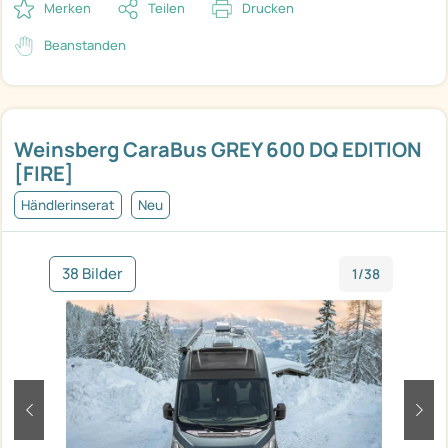
Merken
Teilen
Drucken
Beanstanden
Weinsberg CaraBus GREY 600 DQ EDITION
[FIRE]
Händlerinserat
Neu
38 Bilder
1/38
zurück
weit