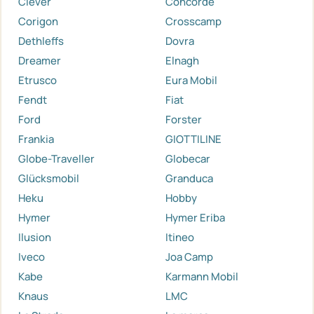
Clever
Concorde
Corigon
Crosscamp
Dethleffs
Dovra
Dreamer
Elnagh
Etrusco
Eura Mobil
Fendt
Fiat
Ford
Forster
Frankia
GIOTTILINE
Globe-Traveller
Globecar
Glücksmobil
Granduca
Heku
Hobby
Hymer
Hymer Eriba
Ilusion
Itineo
Iveco
Joa Camp
Kabe
Karmann Mobil
Knaus
LMC