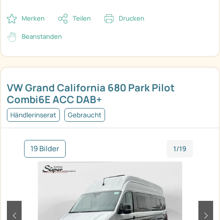
Merken
Teilen
Drucken
Beanstanden
VW Grand California 680 Park Pilot
Combi6E ACC DAB+
Händlerinserat
Gebraucht
19 Bilder
1/19
zurück
weit