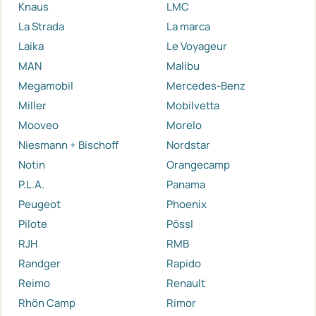
Knaus
LMC
La Strada
La marca
Laika
Le Voyageur
MAN
Malibu
Megamobil
Mercedes-Benz
Miller
Mobilvetta
Mooveo
Morelo
Niesmann + Bischoff
Nordstar
Notin
Orangecamp
P.L.A.
Panama
Peugeot
Phoenix
Pilote
Pössl
RJH
RMB
Randger
Rapido
Reimo
Renault
Rhön Camp
Rimor