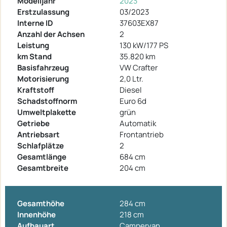
Modelljahr
2023
Erstzulassung
03/2023
Interne ID
37603EX87
Anzahl der Achsen
2
Leistung
130 kW/177 PS
km Stand
35.820 km
Basisfahrzeug
VW Crafter
Motorisierung
2,0 Ltr.
Kraftstoff
Diesel
Schadstoffnorm
Euro 6d
Umweltplakette
grün
Getriebe
Automatik
Antriebsart
Frontantrieb
Schlafplätze
2
Gesamtlänge
684 cm
Gesamtbreite
204 cm
Gesamthöhe
284 cm
Innenhöhe
218 cm
Aufbauart
Campervan