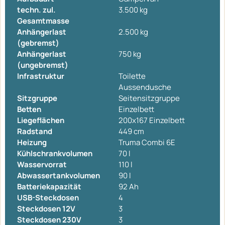
techn. zul.
3.500 kg
Gesamtmasse
Anhängerlast
2.500 kg
(gebremst)
Anhängerlast
750 kg
(ungebremst)
Infrastruktur
Toilette
Aussendusche
Sitzgruppe
Seitensitzgruppe
Betten
Einzelbett
Liegeflächen
200x167 Einzelbett
Radstand
449 cm
Heizung
Truma Combi 6E
Kühlschrankvolumen
70 l
Wasservorrat
110 l
Abwassertankvolumen
90 l
Batteriekapazität
92 Ah
USB-Steckdosen
4
Steckdosen 12V
3
Steckdosen 230V
3