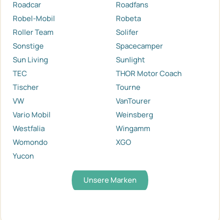
Roadcar
Roadfans
Robel-Mobil
Robeta
Roller Team
Solifer
Sonstige
Spacecamper
Sun Living
Sunlight
TEC
THOR Motor Coach
Tischer
Tourne
VW
VanTourer
Vario Mobil
Weinsberg
Westfalia
Wingamm
Womondo
XGO
Yucon
Unsere Marken