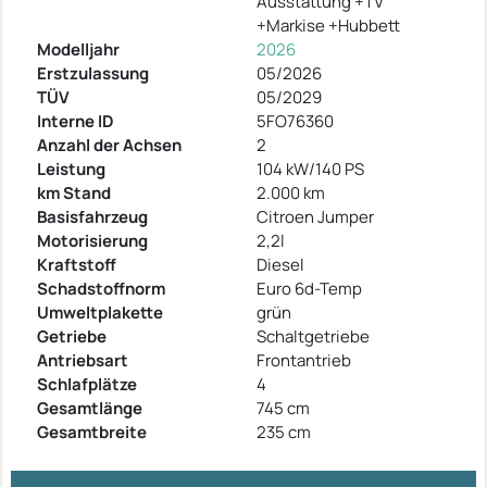
Ausstattung +TV
+Markise +Hubbett
Modelljahr
2026
Erstzulassung
05/2026
TÜV
05/2029
Interne ID
5FO76360
Anzahl der Achsen
2
Leistung
104 kW/140 PS
km Stand
2.000 km
Basisfahrzeug
Citroen Jumper
Motorisierung
2,2l
Kraftstoff
Diesel
Schadstoffnorm
Euro 6d-Temp
Umweltplakette
grün
Getriebe
Schaltgetriebe
Antriebsart
Frontantrieb
Schlafplätze
4
Gesamtlänge
745 cm
Gesamtbreite
235 cm