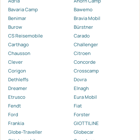
Adria
Ahorn Camp
Bavaria Camp
Bawemo
Benimar
Bravia Mobil
Burow
Bürstner
CS Reisemobile
Carado
Carthago
Challenger
Chausson
Citroen
Clever
Concorde
Corigon
Crosscamp
Dethleffs
Dovra
Dreamer
Elnagh
Etrusco
Eura Mobil
Fendt
Fiat
Ford
Forster
Frankia
GIOTTILINE
Globe-Traveller
Globecar