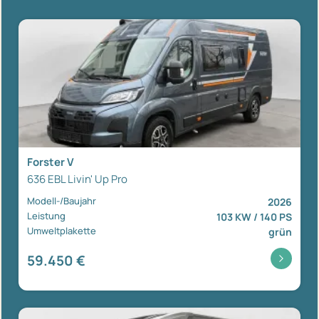
Forster V
636 EBL Livin' Up Pro
Modell-/Baujahr
2026
Leistung
103 KW / 140 PS
Umweltplakette
grün
59.450 €