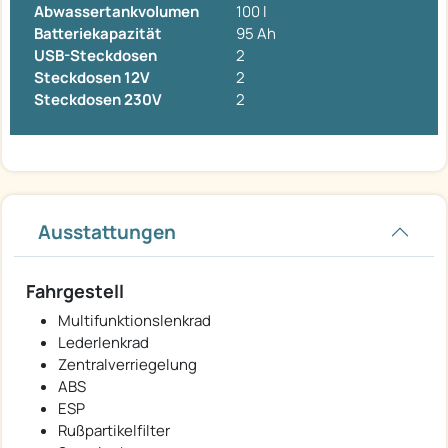
Abwassertankvolumen
100 l
Batteriekapazität
95 Ah
USB-Steckdosen
2
Steckdosen 12V
2
Steckdosen 230V
2
Ausstattungen
Fahrgestell
Multifunktionslenkrad
Lederlenkrad
Zentralverriegelung
ABS
ESP
Rußpartikelfilter