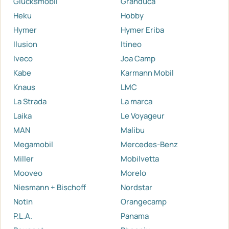
Glücksmobil
Granduca
Heku
Hobby
Hymer
Hymer Eriba
Ilusion
Itineo
Iveco
Joa Camp
Kabe
Karmann Mobil
Knaus
LMC
La Strada
La marca
Laika
Le Voyageur
MAN
Malibu
Megamobil
Mercedes-Benz
Miller
Mobilvetta
Mooveo
Morelo
Niesmann + Bischoff
Nordstar
Notin
Orangecamp
P.L.A.
Panama