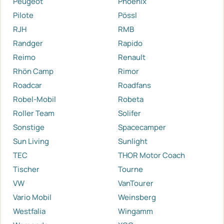
Peugeot
Phoenix
Pilote
Pössl
RJH
RMB
Randger
Rapido
Reimo
Renault
Rhön Camp
Rimor
Roadcar
Roadfans
Robel-Mobil
Robeta
Roller Team
Solifer
Sonstige
Spacecamper
Sun Living
Sunlight
TEC
THOR Motor Coach
Tischer
Tourne
VW
VanTourer
Vario Mobil
Weinsberg
Westfalia
Wingamm