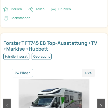
Merken
Teilen
Drucken
Beanstanden
Forster T FT745 EB Top-Ausstattung +TV
+Markise +Hubbett
Händlerinserat
Gebraucht
24 Bilder
1/24
zurück
weit