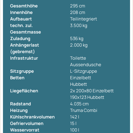
Gesamthöhe
295 cm
Innenhöhe
208 cm
Aufbauart
Teilintegriert
techn. zul.
3.500 kg
Gesamtmasse
Zuladung
536 kg
Anhängerlast
2.000 kg
(gebremst)
Infrastruktur
Toilette
Aussendusche
Sitzgruppe
L-Sitzgruppe
Betten
Einzelbett
Hubbett
Liegeflächen
2x 200x80 Einzelbett
190x123 Hubbett
Radstand
4.035 cm
Heizung
Truma Combi
Kühlschrankvolumen
142 l
Gefriervolumen
15 l
Wasservorrat
100 l