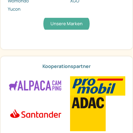
Womondo
XGO
Yucon
Unsere Marken
Kooperationspartner