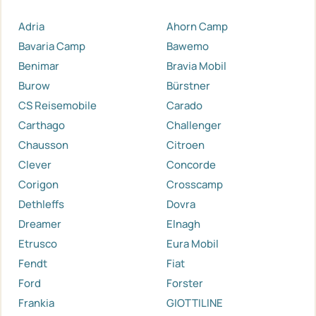
Adria
Ahorn Camp
Bavaria Camp
Bawemo
Benimar
Bravia Mobil
Burow
Bürstner
CS Reisemobile
Carado
Carthago
Challenger
Chausson
Citroen
Clever
Concorde
Corigon
Crosscamp
Dethleffs
Dovra
Dreamer
Elnagh
Etrusco
Eura Mobil
Fendt
Fiat
Ford
Forster
Frankia
GIOTTILINE