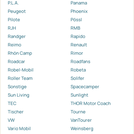
P.L.A.
Panama
Peugeot
Phoenix
Pilote
Pössl
RJH
RMB
Randger
Rapido
Reimo
Renault
Rhön Camp
Rimor
Roadcar
Roadfans
Robel-Mobil
Robeta
Roller Team
Solifer
Sonstige
Spacecamper
Sun Living
Sunlight
TEC
THOR Motor Coach
Tischer
Tourne
VW
VanTourer
Vario Mobil
Weinsberg