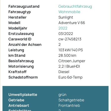
Fahrzeugzustand
Gebrauchtfahrzeug
Fahrzeugtyp
Wohnmobile
Hersteller
Sunlight
Modell
Adventure V 66
Modelljahr
2022
Erstzulassung
03/2022
Caraworld ID
cw-27458213
Anzahl der Achsen
2
Leistung
103 kW/140 PS
km Stand
28.500 km
Basisfahrzeug
Citroen Jumper
Motorisierung
2,2 l BlueHDI
Kraftstoff
Diesel
Schadstoffnorm
Euro 6d-Temp
Umweltplakette
grün
Getriebe
Schaltgetriebe
Antriebsart
Frontantrieb
Schlafplätze
2