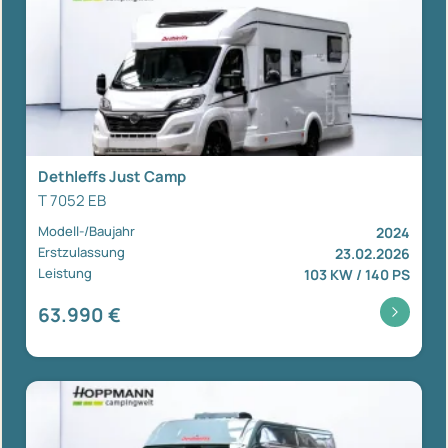
Dethleffs Just Camp
T 7052 EB
Modell-/Baujahr
2024
Erstzulassung
23.02.2026
Leistung
103 KW / 140 PS
63.990 €