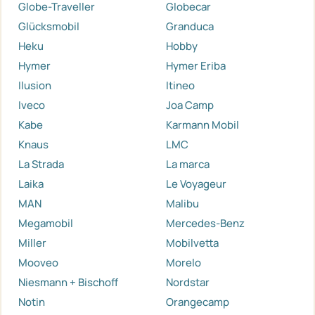
Globe-Traveller
Globecar
Glücksmobil
Granduca
Heku
Hobby
Hymer
Hymer Eriba
Ilusion
Itineo
Iveco
Joa Camp
Kabe
Karmann Mobil
Knaus
LMC
La Strada
La marca
Laika
Le Voyageur
MAN
Malibu
Megamobil
Mercedes-Benz
Miller
Mobilvetta
Mooveo
Morelo
Niesmann + Bischoff
Nordstar
Notin
Orangecamp