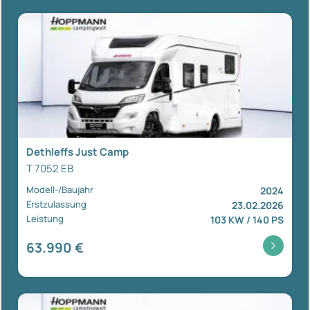
Dethleffs Just Camp
T 7052 EB
Modell-/Baujahr
2024
Erstzulassung
23.02.2026
Leistung
103 KW / 140 PS
63.990 €