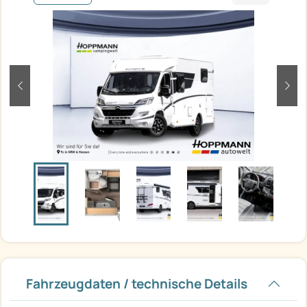
zurück
weit
Fahrzeugdaten / technische Details