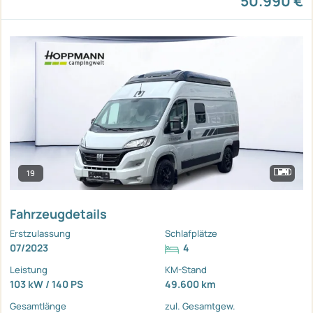
50.990 €
19
Fahrzeugdetails
Erstzulassung
Schlafplätze
07/2023
4
Leistung
KM-Stand
103 kW / 140 PS
49.600 km
Gesamtlänge
zul. Gesamtgew.