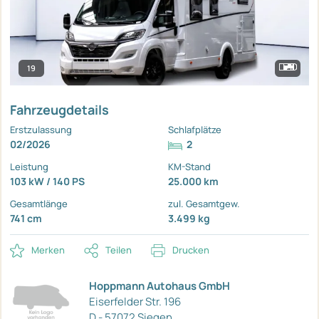
19
Fahrzeugdetails
Erstzulassung
Schlafplätze
02/2026
2
Leistung
KM-Stand
103 kW / 140 PS
25.000 km
Gesamtlänge
zul. Gesamtgew.
741 cm
3.499 kg
Merken
Teilen
Drucken
Hoppmann Autohaus GmbH
Eiserfelder Str. 196
D - 57072 Siegen