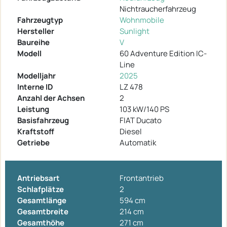
Nichtraucherfahrzeug
Fahrzeugtyp
Wohnmobile
Hersteller
Sunlight
Baureihe
V
Modell
60 Adventure Edition IC-
Line
Modelljahr
2025
Interne ID
LZ 478
Anzahl der Achsen
2
Leistung
103 kW/140 PS
Basisfahrzeug
FIAT Ducato
Kraftstoff
Diesel
Getriebe
Automatik
Antriebsart
Frontantrieb
Schlafplätze
2
Gesamtlänge
594 cm
Gesamtbreite
214 cm
Gesamthöhe
271 cm