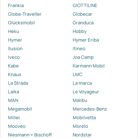
Frankia
GIOTTILINE
Globe-Traveller
Globecar
Glücksmobil
Granduca
Heku
Hobby
Hymer
Hymer Eriba
Ilusion
Itineo
Iveco
Joa Camp
Kabe
Karmann Mobil
Knaus
LMC
La Strada
La marca
Laika
Le Voyageur
MAN
Malibu
Megamobil
Mercedes-Benz
Miller
Mobilvetta
Mooveo
Morelo
Niesmann + Bischoff
Nordstar