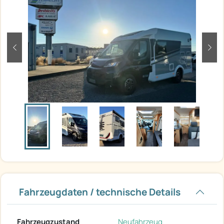
zurück
weit
Fahrzeugdaten / technische Details
Fahrzeugzustand
Neufahrzeug