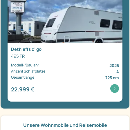
Dethleffs c' go
495 FR
Modell-/Baujahr
2025
Anzahl Schlafplätze
4
Gesamtlänge
725 cm
22.999 €
Unsere Wohnmobile und Reisemobile