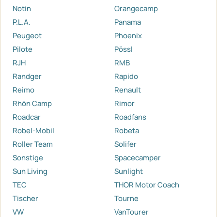
Notin
Orangecamp
P.L.A.
Panama
Peugeot
Phoenix
Pilote
Pössl
RJH
RMB
Randger
Rapido
Reimo
Renault
Rhön Camp
Rimor
Roadcar
Roadfans
Robel-Mobil
Robeta
Roller Team
Solifer
Sonstige
Spacecamper
Sun Living
Sunlight
TEC
THOR Motor Coach
Tischer
Tourne
VW
VanTourer