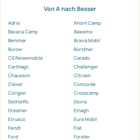
Von A nach Besser
Adria
Ahorn Camp
Bavaria Camp
Bawemo
Benimar
Bravia Mobil
Burow
Bürstner
CS Reisemobile
Carado
Carthago
Challenger
Chausson
Citroen
Clever
Concorde
Corigon
Crosscamp
Dethleffs
Dovra
Dreamer
Elnagh
Etrusco
Eura Mobil
Fendt
Fiat
Ford
Forster