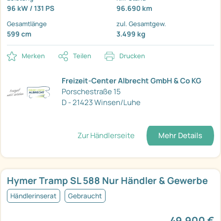
96 kW / 131 PS
96.690 km
Gesamtlänge
zul. Gesamtgew.
599 cm
3.499 kg
Merken
Teilen
Drucken
Freizeit-Center Albrecht GmbH & Co KG
Porschestraße 15
D - 21423 Winsen/Luhe
Zur Händlerseite
Mehr Details
Hymer Tramp SL 588 Nur Händler & Gewerbe
Händlerinserat
Gebraucht
49.900 €