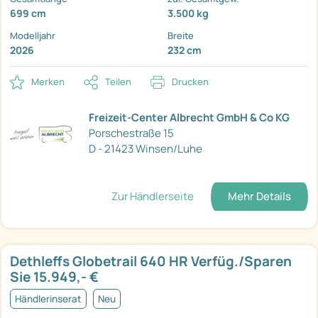
699 cm
3.500 kg
Modelljahr
Breite
2026
232 cm
Merken
Teilen
Drucken
Freizeit-Center Albrecht GmbH & Co KG
Porschestraße 15
D - 21423 Winsen/Luhe
Zur Händlerseite
Mehr Details
Dethleffs Globetrail 640 HR Verfüg./Sparen
Sie 15.949,- €
Händlerinserat
Neu