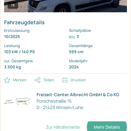
19
Fahrzeugdetails
Erstzulassung
Schlafplätze
10/2025
3
Leistung
Gesamtlänge
103 kW / 140 PS
599 cm
zul. Gesamtgew.
Modelljahr
3.500 kg
2024
Merken
Teilen
Drucken
Freizeit-Center Albrecht GmbH & Co KG
Porschestraße 15
D - 21423 Winsen/Luhe
Zur Händlerseite
Mehr Details