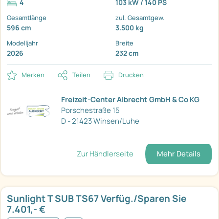
4
103 kW / 140 PS
Gesamtlänge
zul. Gesamtgew.
596 cm
3.500 kg
Modelljahr
Breite
2026
232 cm
Merken
Teilen
Drucken
Freizeit-Center Albrecht GmbH & Co KG
Porschestraße 15
D - 21423 Winsen/Luhe
Zur Händlerseite
Mehr Details
Sunlight T SUB TS67 Verfüg./Sparen Sie
7.401,- €