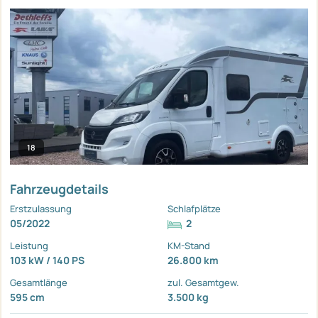
18
Fahrzeugdetails
Erstzulassung
Schlafplätze
05/2022
2
Leistung
KM-Stand
103 kW / 140 PS
26.800 km
Gesamtlänge
zul. Gesamtgew.
595 cm
3.500 kg