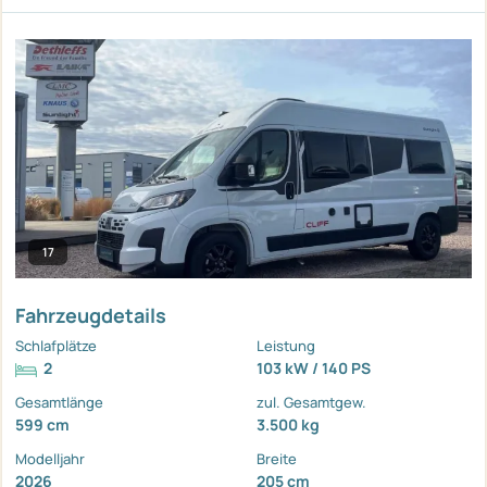
17
Fahrzeugdetails
Schlafplätze
Leistung
2
103 kW / 140 PS
Gesamtlänge
zul. Gesamtgew.
599 cm
3.500 kg
Modelljahr
Breite
2026
205 cm