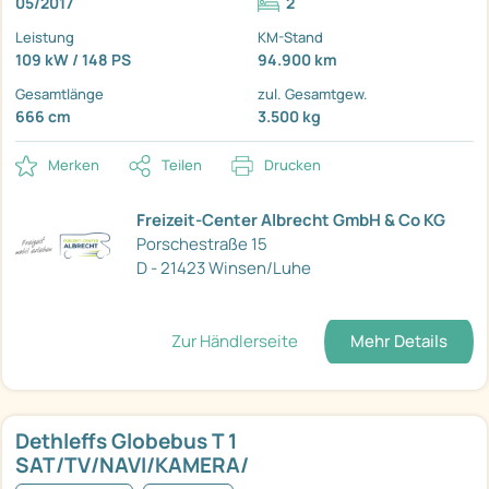
05/2017
2
Leistung
KM-Stand
109 kW / 148 PS
94.900 km
Gesamtlänge
zul. Gesamtgew.
666 cm
3.500 kg
Merken
Teilen
Drucken
Freizeit-Center Albrecht GmbH & Co KG
Porschestraße 15
D - 21423 Winsen/Luhe
Zur Händlerseite
Mehr Details
Dethleffs Globebus T 1
SAT/TV/NAVI/KAMERA/