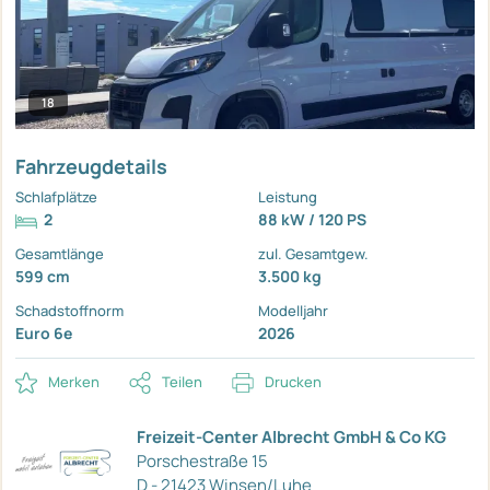
18
Fahrzeugdetails
Schlafplätze
Leistung
2
88 kW / 120 PS
Gesamtlänge
zul. Gesamtgew.
599 cm
3.500 kg
Schadstoffnorm
Modelljahr
Euro 6e
2026
Merken
Teilen
Drucken
Freizeit-Center Albrecht GmbH & Co KG
Porschestraße 15
D - 21423 Winsen/Luhe