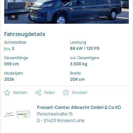
18
Fahrzeugdetails
Schlafplätze
Leistung
2
88 kW / 120 PS
Gesamtlänge
zul. Gesamtgew.
599 cm
3.500 kg
Modelljahr
Breite
2026
208 cm
Merken
Teilen
Drucken
Freizeit-Center Albrecht GmbH & Co KG
Porschestraße 15
D - 21423 Winsen/Luhe