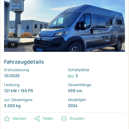
17
Fahrzeugdetails
Erstzulassung
Schlafplätze
10/2025
3
Leistung
Gesamtlänge
121 kW / 165 PS
599 cm
zul. Gesamtgew.
Modelljahr
3.500 kg
2024
Merken
Teilen
Drucken