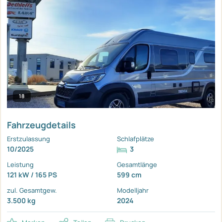
18
Fahrzeugdetails
Erstzulassung
Schlafplätze
10/2025
3
Leistung
Gesamtlänge
121 kW / 165 PS
599 cm
zul. Gesamtgew.
Modelljahr
3.500 kg
2024