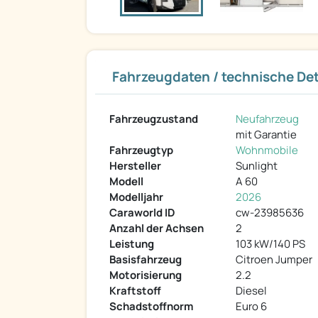
Fahrzeugdaten / technische Det
Fahrzeugzustand
Neufahrzeug
mit Garantie
Fahrzeugtyp
Wohnmobile
Hersteller
Sunlight
Modell
A 60
Modelljahr
2026
Caraworld ID
cw-23985636
Anzahl der Achsen
2
Leistung
103 kW/140 PS
Basisfahrzeug
Citroen Jumper
Motorisierung
2.2
Kraftstoff
Diesel
Schadstoffnorm
Euro 6