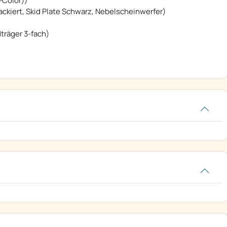
-Color))
lackiert, Skid Plate Schwarz, Nebelscheinwerfer)
dträger 3-fach)