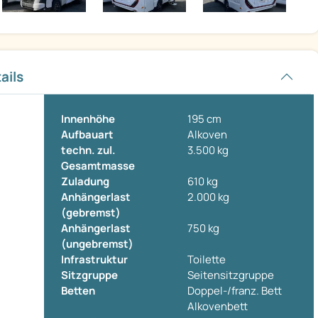
ails
Innenhöhe
195 cm
Aufbauart
Alkoven
techn. zul.
3.500 kg
Gesamtmasse
Zuladung
610 kg
Anhängerlast
2.000 kg
(gebremst)
Anhängerlast
750 kg
(ungebremst)
Infrastruktur
Toilette
Sitzgruppe
Seitensitzgruppe
Betten
Doppel-/franz. Bett
Alkovenbett