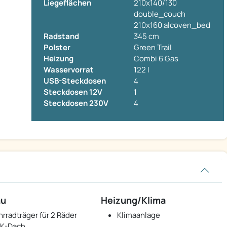
Liegeflächen
210x140/130
double_couch
210x160 alcoven_bed
Radstand
345 cm
Polster
Green Trail
Heizung
Combi 6 Gas
Wasservorrat
122 l
USB-Steckdosen
4
Steckdosen 12V
1
Steckdosen 230V
4
au
Heizung/Klima
hrradträger für 2 Räder
Klimaanlage
K-Dach