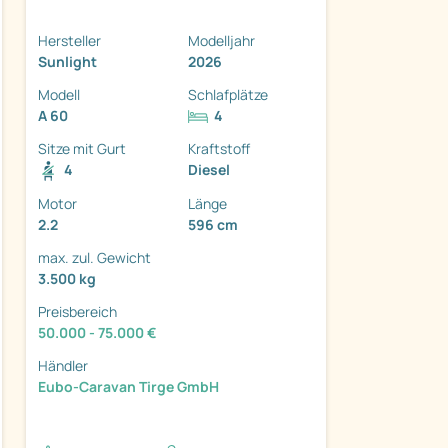
Hersteller
Modelljahr
Sunlight
2026
Modell
Schlafplätze
A 60
4
ter
Sitze mit Gurt
Kraftstoff
4
Diesel
Motor
Länge
2.2
596 cm
max. zul. Gewicht
3.500 kg
Preisbereich
50.000 - 75.000 €
Händler
Eubo-Caravan Tirge GmbH