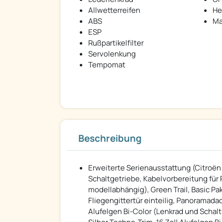
Allwetterreifen
He
ABS
Ma
ESP
Rußpartikelfilter
Servolenkung
Tempomat
Beschreibung
Erweiterte Serienausstattung (Citroën 
Schaltgetriebe, Kabelvorbereitung fü
modellabhängig), Green Trail, Basic Pak
Fliegengittertür einteilig, Panoramad
Alufelgen Bi-Color (Lenkrad und Schal