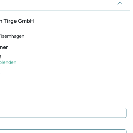
n Tirge GmbH
/Isernhagen
ner
g
inblenden
e