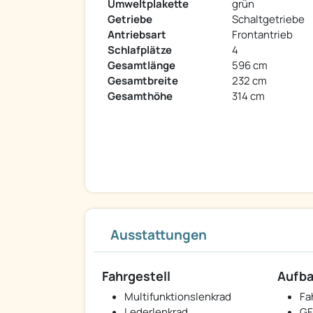
Umweltplakette
grün
Getriebe
Schaltgetriebe
Antriebsart
Frontantrieb
Schlafplätze
4
Gesamtlänge
596 cm
Gesamtbreite
232 cm
Gesamthöhe
314 cm
Ausstattungen
Fahrgestell
Aufb
Multifunktionslenkrad
Fa
Lederlenkrad
GF