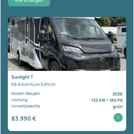
Alle anzeigen
Sunlight T
68 Adventure Edition
Modell-/Baujahr
2026
Leistung
132 KW / 180 PS
Umweltplakette
grün
83.990 €