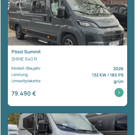
Pössl Summit
SHINE 640 R
Modell-/Baujahr
2026
Leistung
132 KW / 180 PS
Umweltplakette
grün
79.490 €