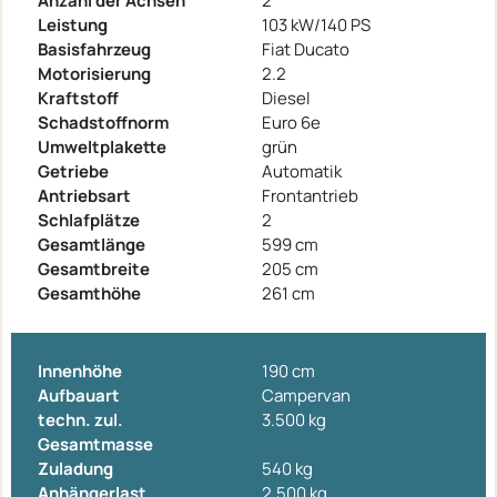
Anzahl der Achsen
2
Leistung
103 kW/140 PS
Basisfahrzeug
Fiat Ducato
Motorisierung
2.2
Kraftstoff
Diesel
Schadstoffnorm
Euro 6e
Umweltplakette
grün
Getriebe
Automatik
Antriebsart
Frontantrieb
Schlafplätze
2
Gesamtlänge
599 cm
Gesamtbreite
205 cm
Gesamthöhe
261 cm
Innenhöhe
190 cm
Aufbauart
Campervan
techn. zul.
3.500 kg
Gesamtmasse
Zuladung
540 kg
Anhängerlast
2.500 kg