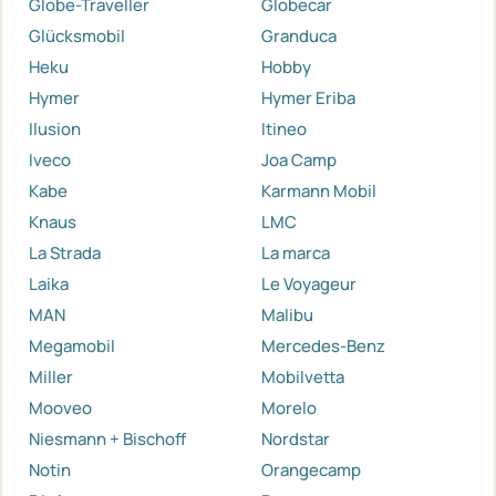
Globe-Traveller
Globecar
Glücksmobil
Granduca
Heku
Hobby
Hymer
Hymer Eriba
Ilusion
Itineo
Iveco
Joa Camp
Kabe
Karmann Mobil
Knaus
LMC
La Strada
La marca
Laika
Le Voyageur
MAN
Malibu
Megamobil
Mercedes-Benz
Miller
Mobilvetta
Mooveo
Morelo
Niesmann + Bischoff
Nordstar
Notin
Orangecamp