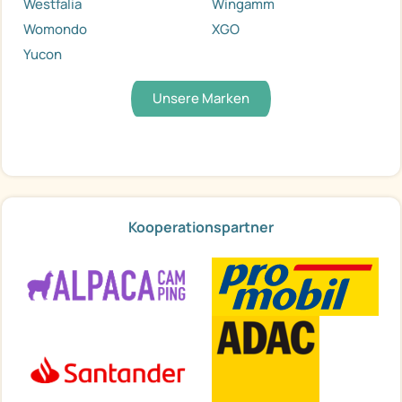
Westfalia
Wingamm
Womondo
XGO
Yucon
Unsere Marken
Kooperationspartner