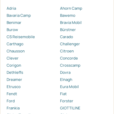
Adria
Ahorn Camp
Bavaria Camp
Bawemo
Benimar
Bravia Mobil
Burow
Bürstner
CS Reisemobile
Carado
Carthago
Challenger
Chausson
Citroen
Clever
Concorde
Corigon
Crosscamp
Dethleffs
Dovra
Dreamer
Elnagh
Etrusco
Eura Mobil
Fendt
Fiat
Ford
Forster
Frankia
GIOTTILINE