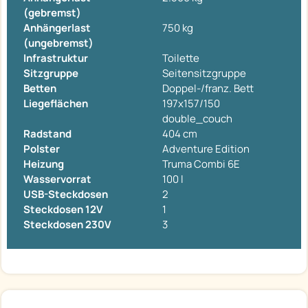
(gebremst)
Anhängerlast
750 kg
(ungebremst)
Infrastruktur
Toilette
Sitzgruppe
Seitensitzgruppe
Betten
Doppel-/franz. Bett
Liegeflächen
197x157/150
double_couch
Radstand
404 cm
Polster
Adventure Edition
Heizung
Truma Combi 6E
Wasservorrat
100 l
USB-Steckdosen
2
Steckdosen 12V
1
Steckdosen 230V
3