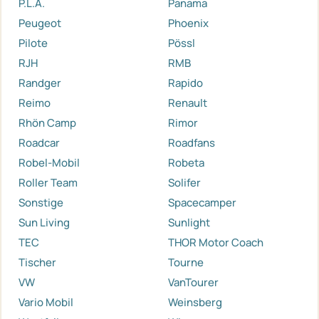
P.L.A.
Panama
Peugeot
Phoenix
Pilote
Pössl
RJH
RMB
Randger
Rapido
Reimo
Renault
Rhön Camp
Rimor
Roadcar
Roadfans
Robel-Mobil
Robeta
Roller Team
Solifer
Sonstige
Spacecamper
Sun Living
Sunlight
TEC
THOR Motor Coach
Tischer
Tourne
VW
VanTourer
Vario Mobil
Weinsberg