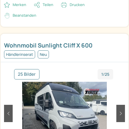
Merken
Teilen
Drucken
Beanstanden
Wohnmobil Sunlight Cliff X 600
Händlerinserat
Neu
25 Bilder
1/25
zurück
weit