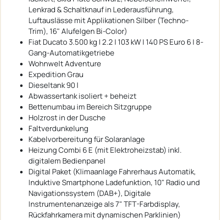
Lenkrad & Schaltknauf in Lederausführung,
Luftauslässe mit Applikationen Silber (Techno-
Trim), 16" Alufelgen Bi-Color)
Fiat Ducato 3.500 kg | 2.2 | 103 kW | 140 PS Euro 6 | 8-
Gang-Automatikgetriebe
Wohnwelt Adventure
Expedition Grau
Dieseltank 90 l
Abwassertank isoliert + beheizt
Bettenumbau im Bereich Sitzgruppe
Holzrost in der Dusche
Faltverdunkelung
Kabelvorbereitung für Solaranlage
Heizung Combi 6 E (mit Elektroheizstab) inkl.
digitalem Bedienpanel
Digital Paket (Klimaanlage Fahrerhaus Automatik,
Induktive Smartphone Ladefunktion, 10" Radio und
Navigationssystem (DAB+), Digitale
Instrumentenanzeige als 7" TFT-Farbdisplay,
Rückfahrkamera mit dynamischen Parklinien)