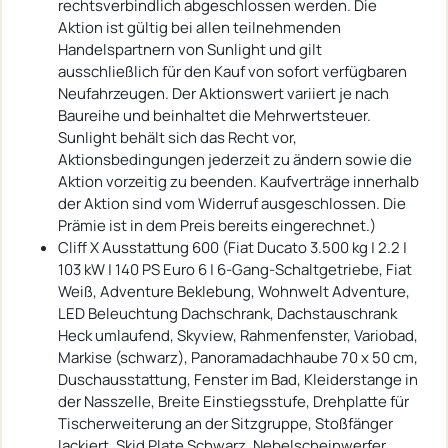
rechtsverbindlich abgeschlossen werden. Die
Aktion ist gültig bei allen teilnehmenden
Handelspartnern von Sunlight und gilt
ausschließlich für den Kauf von sofort verfügbaren
Neufahrzeugen. Der Aktionswert variiert je nach
Baureihe und beinhaltet die Mehrwertsteuer.
Sunlight behält sich das Recht vor,
Aktionsbedingungen jederzeit zu ändern sowie die
Aktion vorzeitig zu beenden. Kaufverträge innerhalb
der Aktion sind vom Widerruf ausgeschlossen. Die
Prämie ist in dem Preis bereits eingerechnet.)
Cliff X Ausstattung 600 (Fiat Ducato 3.500 kg | 2.2 |
103 kW | 140 PS Euro 6 | 6-Gang-Schaltgetriebe, Fiat
Weiß, Adventure Beklebung, Wohnwelt Adventure,
LED Beleuchtung Dachschrank, Dachstauschrank
Heck umlaufend, Skyview, Rahmenfenster, Variobad,
Markise (schwarz), Panoramadachhaube 70 x 50 cm,
Duschausstattung, Fenster im Bad, Kleiderstange in
der Nasszelle, Breite Einstiegsstufe, Drehplatte für
Tischerweiterung an der Sitzgruppe, Stoßfänger
lackiert, Skid Plate Schwarz, Nebelscheinwerfer,