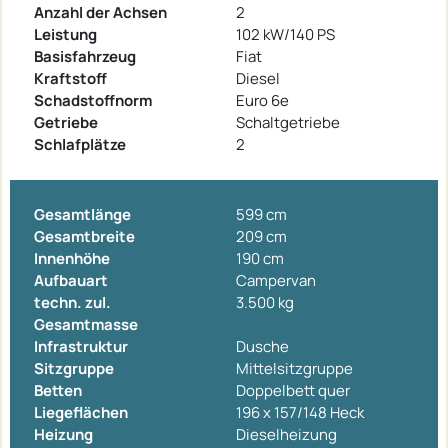
Anzahl der Achsen
2
Leistung
102 kW/140 PS
Basisfahrzeug
Fiat
Kraftstoff
Diesel
Schadstoffnorm
Euro 6e
Getriebe
Schaltgetriebe
Schlafplätze
2
Gesamtlänge
599 cm
Gesamtbreite
209 cm
Innenhöhe
190 cm
Aufbauart
Campervan
techn. zul.
3.500 kg
Gesamtmasse
Infrastruktur
Dusche
Sitzgruppe
Mittelsitzgruppe
Betten
Doppelbett quer
Liegeflächen
196 x 157/148 Heck
Heizung
Dieselheizung