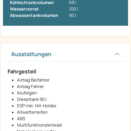
Kühlschrankvolumen
69 l
Wasservorrat
100 l
Abwassertankvolumen
90 l
Ausstattungen
Fahrgestell
Airbag Beifahrer
Airbag Fahrer
Alufelgen
Dieseltank 90 l
ESP inkl. Hill-Holder
Allwetterreifen
ABS
Multifunktionslenkrad