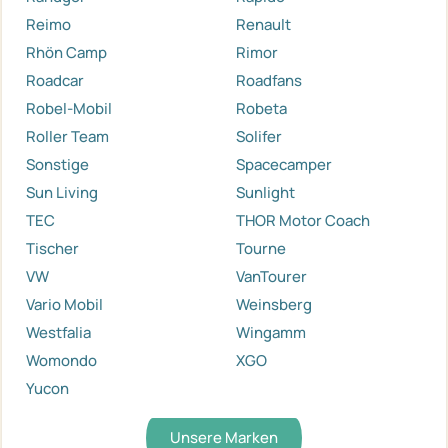
Reimo
Renault
Rhön Camp
Rimor
Roadcar
Roadfans
Robel-Mobil
Robeta
Roller Team
Solifer
Sonstige
Spacecamper
Sun Living
Sunlight
TEC
THOR Motor Coach
Tischer
Tourne
VW
VanTourer
Vario Mobil
Weinsberg
Westfalia
Wingamm
Womondo
XGO
Yucon
Unsere Marken