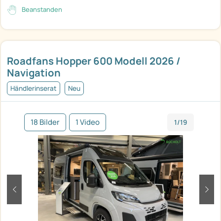
Beanstanden
Roadfans Hopper 600 Modell 2026 /
Navigation
Händlerinserat
Neu
18 Bilder
1 Video
1/19
zurück
weit