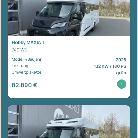
Hobby MAXIA T
740 WE
Modell-/Baujahr
2026
Leistung
132 KW / 180 PS
Umweltplakette
grün
82.890 €