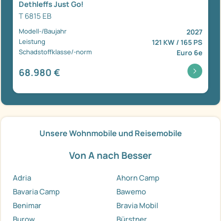
Dethleffs Just Go!
T 6815 EB
Modell-/Baujahr
2027
Leistung
121 KW / 165 PS
Schadstoffklasse/-norm
Euro 6e
68.980 €
Unsere Wohnmobile und Reisemobile
Von A nach Besser
Adria
Ahorn Camp
Bavaria Camp
Bawemo
Benimar
Bravia Mobil
Burow
Bürstner