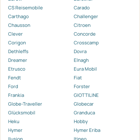
CS Reisemobile
Carado
Carthago
Challenger
Chausson
Citroen
Clever
Concorde
Corigon
Crosscamp
Dethleffs
Dovra
Dreamer
Elnagh
Etrusco
Eura Mobil
Fendt
Fiat
Ford
Forster
Frankia
GIOTTILINE
Globe-Traveller
Globecar
Glücksmobil
Granduca
Heku
Hobby
Hymer
Hymer Eriba
Ilusion
Itineo