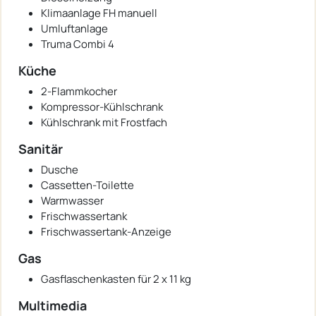
Klimaanlage FH manuell
Umluftanlage
Truma Combi 4
Küche
2-Flammkocher
Kompressor-Kühlschrank
Kühlschrank mit Frostfach
Sanitär
Dusche
Cassetten-Toilette
Warmwasser
Frischwassertank
Frischwassertank-Anzeige
Gas
Gasflaschenkasten für 2 x 11 kg
Multimedia