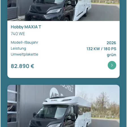
Hobby MAXIA T
740 WE
Modell-/Baujahr
2026
Leistung
132 KW / 180 PS
Umweltplakette
grün
82.890 €