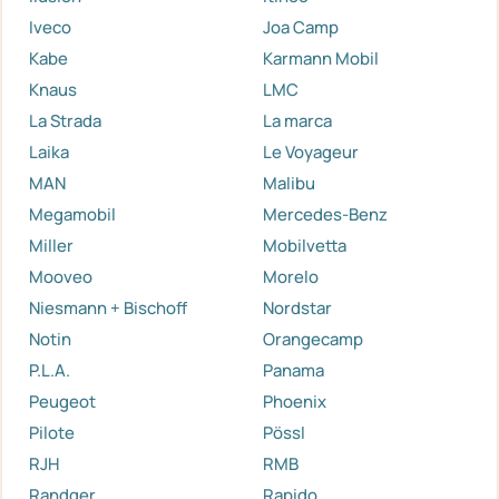
Iveco
Joa Camp
Kabe
Karmann Mobil
Knaus
LMC
La Strada
La marca
Laika
Le Voyageur
MAN
Malibu
Megamobil
Mercedes-Benz
Miller
Mobilvetta
Mooveo
Morelo
Niesmann + Bischoff
Nordstar
Notin
Orangecamp
P.L.A.
Panama
Peugeot
Phoenix
Pilote
Pössl
RJH
RMB
Randger
Rapido