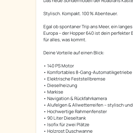
Das neue Sondermodell der Roadfans Kast
Stylisch. Kompakt. 100 % Abenteuer.
Egal ob spontaner Trip ans Meer, ein lang
Europa – der Hopper 640 ist dein perfekter B
für alles, was kommt.
Deine Vorteile auf einen Blick:
• 140 PS Motor
• Komfortables 8-Gang-Automatikgetriebe
• Elektrische Feststellbremse
• Dieselheizung
• Markise
• Navigation & Rückfahrkamera
• Alufelgen & Allwetterreifen – stylisch und
• Hochwertige Rahmenfenster
• 90 Liter Dieseltank
• Isofix für zwei Plätze
• Holzrost Duschwanne