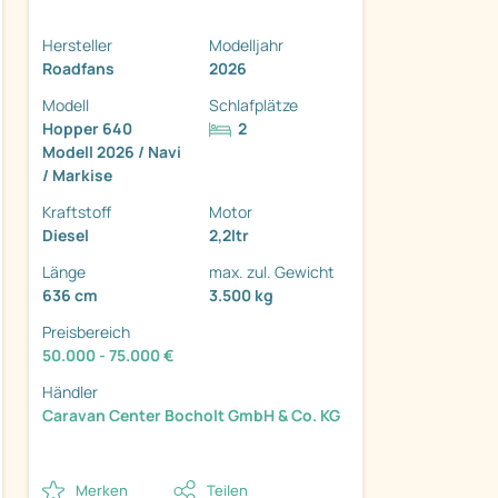
Hersteller
Modelljahr
Roadfans
2026
Modell
Schlafplätze
Hopper 640
2
ter
Modell 2026 / Navi
/ Markise
Kraftstoff
Motor
Diesel
2,2ltr
Länge
max. zul. Gewicht
636 cm
3.500 kg
Preisbereich
50.000 - 75.000 €
Händler
Caravan Center Bocholt GmbH & Co. KG
Merken
Teilen