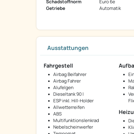
Schadstoffnorm
Euro 6e
Getriebe
Automatik
Ausstattungen
Fahrgestell
Aufb
Airbag Beifahrer
Ei
Airbag Fahrer
Ma
Alufelgen
Ra
Dieseltank 90 l
Ve
ESP inkl. Hill-Holder
Fl
Allwetterreifen
Heizu
ABS
Multifunktionslenkrad
Di
Nebelscheinwerfer
Kl
Tempomat
Um