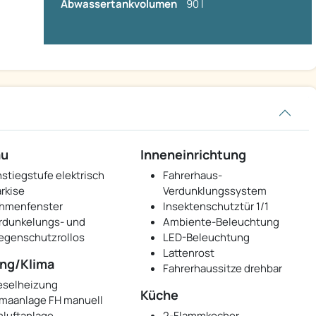
Abwassertankvolumen
90 l
au
Inneneinrichtung
nstiegstufe elektrisch
Fahrerhaus-
rkise
Verdunklungssystem
hmenfenster
Insektenschutztür 1/1
rdunkelungs- und
Ambiente-Beleuchtung
iegenschutzrollos
LED-Beleuchtung
Lattenrost
ng/Klima
Fahrerhaussitze drehbar
eselheizung
Küche
imaanlage FH manuell
luftanlage
2-Flammkocher