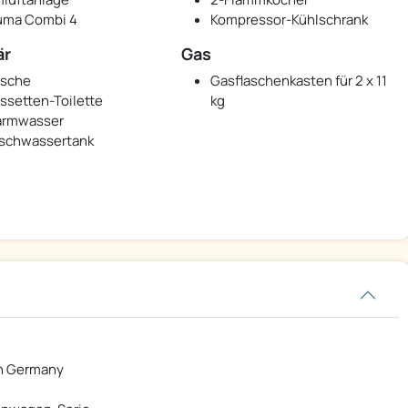
uma Combi 4
Kompressor-Kühlschrank
är
Gas
sche
Gasflaschenkasten für 2 x 11
ssetten-Toilette
kg
rmwasser
ischwassertank
in Germany