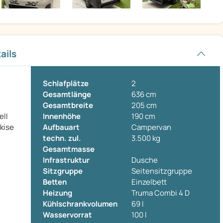
ails
Schlafplätze
2
Gesamtlänge
636 cm
Gesamtbreite
205 cm
ell
Innenhöhe
190 cm
rkise
Aufbauart
Campervan
techn. zul.
3.500 kg
Gesamtmasse
Infrastruktur
Dusche
Sitzgruppe
Seitensitzgruppe
Betten
Einzelbett
Heizung
Truma Combi 4 D
Kühlschrankvolumen
69 l
Wasservorrat
100 l