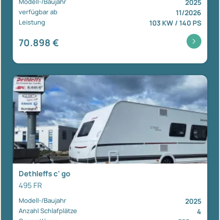
Modell-/Baujahr
2025
verfügbar ab
11/2026
Leistung
103 KW / 140 PS
70.898 €
Dethleffs c' go
495 FR
Modell-/Baujahr
2025
Anzahl Schlafplätze
4