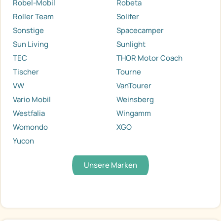
Robel-Mobil
Robeta
Roller Team
Solifer
Sonstige
Spacecamper
Sun Living
Sunlight
TEC
THOR Motor Coach
Tischer
Tourne
VW
VanTourer
Vario Mobil
Weinsberg
Westfalia
Wingamm
Womondo
XGO
Yucon
Unsere Marken