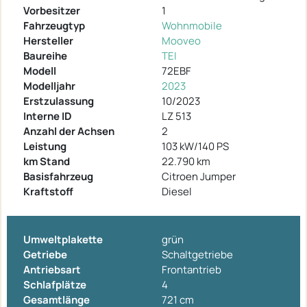
Vorbesitzer
1
Fahrzeugtyp
Wohnmobile
Hersteller
Mooveo
Baureihe
TEI
Modell
72EBF
Modelljahr
2023
Erstzulassung
10/2023
Interne ID
LZ 513
Anzahl der Achsen
2
Leistung
103 kW/140 PS
km Stand
22.790 km
Basisfahrzeug
Citroen Jumper
Kraftstoff
Diesel
Umweltplakette
grün
Getriebe
Schaltgetriebe
Antriebsart
Frontantrieb
Schlafplätze
4
Gesamtlänge
721 cm