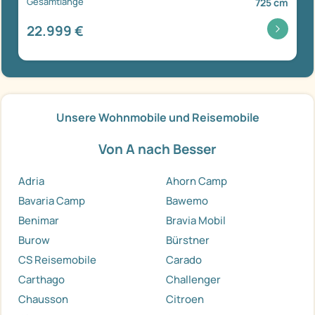
Gesamtlänge
725 cm
22.999 €
Unsere Wohnmobile und Reisemobile
Von A nach Besser
Adria
Ahorn Camp
Bavaria Camp
Bawemo
Benimar
Bravia Mobil
Burow
Bürstner
CS Reisemobile
Carado
Carthago
Challenger
Chausson
Citroen