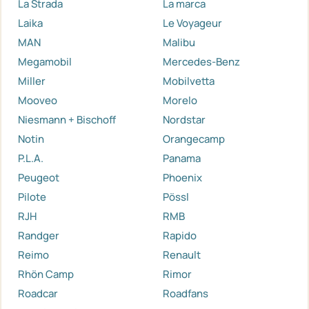
La Strada
La marca
Laika
Le Voyageur
MAN
Malibu
Megamobil
Mercedes-Benz
Miller
Mobilvetta
Mooveo
Morelo
Niesmann + Bischoff
Nordstar
Notin
Orangecamp
P.L.A.
Panama
Peugeot
Phoenix
Pilote
Pössl
RJH
RMB
Randger
Rapido
Reimo
Renault
Rhön Camp
Rimor
Roadcar
Roadfans