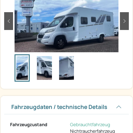
zurück
weit
Fahrzeugdaten / technische Details
Fahrzeugzustand
Gebrauchtfahrzeug
Nichtraucherfahrzeug