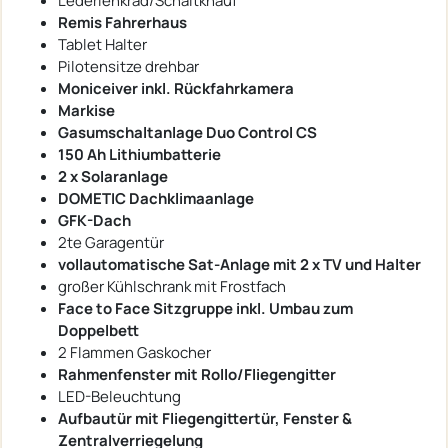
Lederlenkrad/Schaltknauf
Remis Fahrerhaus
Tablet Halter
Pilotensitze drehbar
Moniceiver inkl. Rückfahrkamera
Markise
Gasumschaltanlage Duo Control CS
150 Ah Lithiumbatterie
2 x Solaranlage
DOMETIC Dachklimaanlage
GFK-Dach
2te Garagentür
vollautomatische Sat-Anlage mit 2 x TV und Halter
großer Kühlschrank mit Frostfach
Face to Face Sitzgruppe inkl. Umbau zum
Doppelbett
2 Flammen Gaskocher
Rahmenfenster mit Rollo/Fliegengitter
LED-Beleuchtung
Aufbautür mit Fliegengittertür, Fenster &
Zentralverriegelung