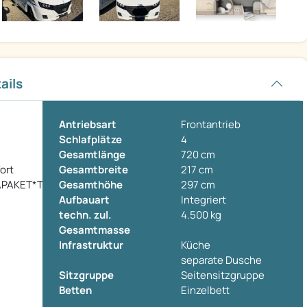
ails
Antriebsart
Frontantrieb
Schlafplätze
4
Gesamtlänge
720 cm
ort
Gesamtbreite
217 cm
APAKET*TV
Gesamthöhe
297 cm
Aufbauart
Integriert
techn. zul.
4.500 kg
Gesamtmasse
Infrastruktur
Küche
separate Dusche
Sitzgruppe
Seitensitzgruppe
Betten
Einzelbett