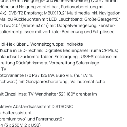
fortsitze mit Neigungs- und Höhenverstellung (vorn / hinten
 Höhe und Neigung verstellbar ; Radiovorbereitung mit
4x), DVB-T2 Empfang; MBUX 10,2" Multimedia inkl. Navigation
 Malibu Rückleuchten mit LED-Leuchtband; Große Garagentür
m two 2.0“ (Breite 63 cm) mit Doppelverriegelung, Fenster-
lierfrontplissee mit vertikaler Bedienung und Faltplissee
idi-Heki über L-Wohnsitzgruppe; Indirekte
che in LED-Technik; Digitales Bedienpanel Truma CP Plus;
hlauchset zur komfortablen Entsorgung ; USB-Steckdose im
reitung Rückfahrkamera; Vorbereitung Solaranlage;
g TV
rvariante 170 PS / 125 kW, Euro VI E (nur i.V.m.
 (schwarz) mit Ganzjahresbereifung ; Vollautomatische
 Einzellinse; TV-Wandhalter 32", 180° drehbar im
Aktiver Abstandsassistent DISTRONIC;
urhalteassistent
„premium two“ und Fahrerhaustür
(3 x 230 V, 2 x USB)