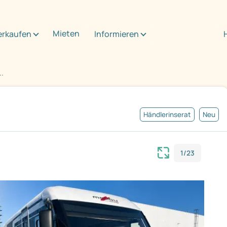
Mieten
erkaufen
Informieren
..
Händlerinserat
Neu
1/23