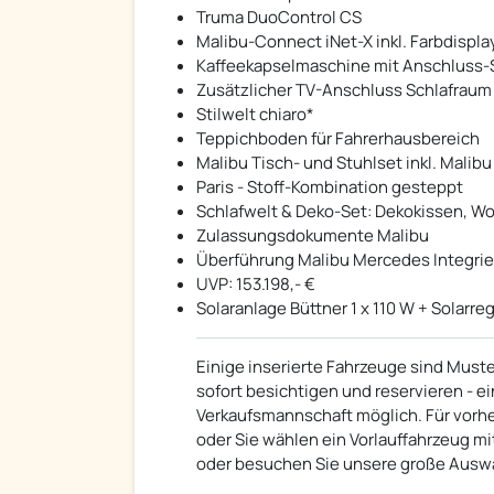
Truma DuoControl CS
Malibu-Connect iNet-X inkl. Farbdispl
Kaffeekapselmaschine mit Anschluss-
Zusätzlicher TV-Anschluss Schlafraum 
Stilwelt chiaro*
Teppichboden für Fahrerhausbereich
Malibu Tisch- und Stuhlset inkl. Mali
Paris - Stoff-Kombination gesteppt
Schlafwelt & Deko-Set: Dekokissen, W
Zulassungsdokumente Malibu
Überführung Malibu Mercedes Integrie
UVP: 153.198,- €
Solaranlage Büttner 1 x 110 W + Solarre
Einige inserierte Fahrzeuge sind Must
sofort besichtigen und reservieren - 
Verkaufsmannschaft möglich. Für vorhe
oder Sie wählen ein Vorlauffahrzeug mit
oder besuchen Sie unsere große Auswah