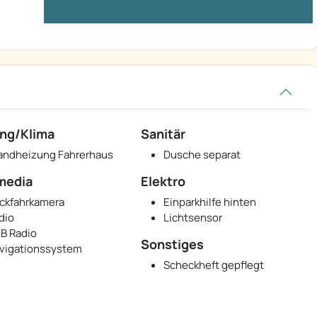
ng/Klima
Sanitär
andheizung Fahrerhaus
Dusche separat
media
Elektro
ckfahrkamera
Einparkhilfe hinten
dio
Lichtsensor
B Radio
Sonstiges
vigationssystem
Scheckheft gepflegt