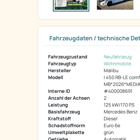
Fahrzeugdaten / technische Det
Fahrzeugzustand
Neufahrzeug
Fahrzeugtyp
Wohnmobile
Hersteller
Malibu
Modell
I 450 RB-LE comf
MB*2026*MEDI
Interne ID
#400008691
Anzahl der Achsen
2
Leistung
125 kW/170 PS
Basisfahrzeug
Mercedes Benz
Kraftstoff
Diesel
Schadstoffnorm
Euro 6e
Umweltplakette
grün
Getriebe
Automatik