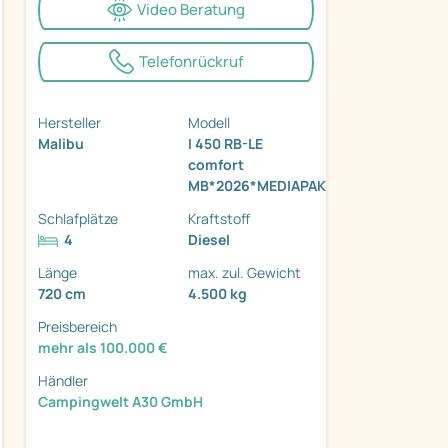
Video Beratung
Telefonrückruf
Hersteller
Modell
Malibu
I 450 RB-LE
ter
comfort
MB*2026*MEDIAPAKET*TV
Schlafplätze
Kraftstoff
4
Diesel
Länge
max. zul. Gewicht
720 cm
4.500 kg
Preisbereich
mehr als 100.000 €
Händler
Campingwelt A30 GmbH