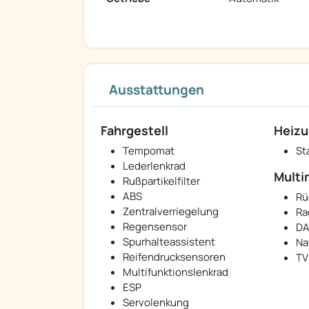
Ausstattungen
Fahrgestell
Heizu
Tempomat
St
Lederlenkrad
Multi
Rußpartikelfilter
ABS
Rü
Zentralverriegelung
Ra
Regensensor
DA
Spurhalteassistent
Na
Reifendrucksensoren
TV
Multifunktionslenkrad
ESP
Servolenkung