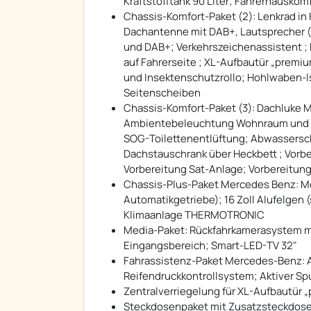
Kraftstofftank 90 Liter; Fahrerhauskom
Chassis-Komfort-Paket (2): Lenkrad in
Dachantenne mit DAB+, Lautsprecher (
und DAB+; Verkehrszeichenassistent ;
auf Fahrerseite ; XL-Aufbautür „premiu
und Insektenschutzrollo; Hohlwaben-Iso
Seitenscheiben
Chassis-Komfort-Paket (3): Dachluke M
Ambientebeleuchtung Wohnraum und Kü
SOG-Toilettenentlüftung; Abwassersc
Dachstauschrank über Heckbett ; Vorbe
Vorbereitung Sat-Anlage; Vorbereitun
Chassis-Plus-Paket Mercedes Benz: Moto
Automatikgetriebe); 16 Zoll Alufelgen
Klimaanlage THERMOTRONIC
Media-Paket: Rückfahrkamerasystem mit
Eingangsbereich; Smart-LED-TV 32"
Fahrassistenz-Paket Mercedes-Benz: 
Reifendruckkontrollsystem; Aktiver Sp
Zentralverriegelung für XL-Aufbautür 
Steckdosenpaket mit Zusatzsteckdosen 