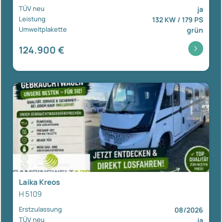
TÜV neu
ja
Leistung
132 KW / 179 PS
Umweltplakette
grün
124.900 €
Laika Kreos
H 5109
Erstzulassung
08/2026
TÜV neu
ja