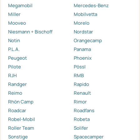
Megamobil
Mercedes-Benz
Miller
Mobilvetta
Mooveo
Morelo
Niesmann + Bischoff
Nordstar
Notin
Orangecamp
P.L.A.
Panama
Peugeot
Phoenix
Pilote
Pössl
RJH
RMB
Randger
Rapido
Reimo
Renault
Rhön Camp
Rimor
Roadcar
Roadfans
Robel-Mobil
Robeta
Roller Team
Solifer
Sonstige
Spacecamper