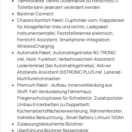
Trenntoilette Trelino (Alternative zu Porta Potti) //
Toilette kann jederzeit verändert werden
Bürstner Connect
Chassis Komfort Paket: Cupholder vorn; Klappdeckel
für Ablagefächer links und rechts; Ladepaket
Instrumententafel; Feststellbremse elektrisch;
Fernlicht-Assistent; Smartphone-Integration;
WirelessCharging
Automatik Paket; Automatikgetriebe 9G-TRONIC
inkl. Hold- Funktion; Verkehrszeichen-Assistent;
Lederlenkrad (bei Automatikgetriebe); Aktiver
Abstands-Assistent DISTRONIC PLUS inkl. Lenkrad-
Multifunktionstasten
Premium Paket - Aufbau: Innenverkleidung aus
Stoff; Falt-Verdunkelung Fahrerhaus;
Fliegenschutzplissee für Schiebetür; Zusatzpolster
Umbau Einzelbetten zu Doppelbett;
Küchenarbeitsflächenerweiterung; Rahmenfenster;
Indirekte Beleuchtung ; Smart Battery Lithium 100Ah
Zulassungsdokumente Bürstner
Überführung Bürstner Reisemobile