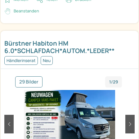
Beanstanden
Bürstner Habiton HM
6.0*SCHLAFDACH*AUTOM.*LEDER**
Händlerinserat
Neu
29 Bilder
1/29
zurück
weit