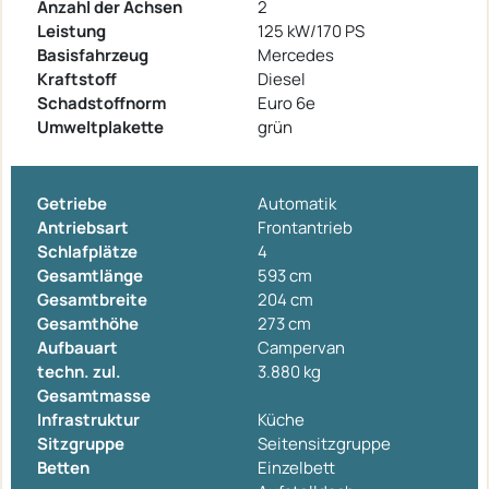
Anzahl der Achsen
2
Leistung
125 kW/170 PS
Basisfahrzeug
Mercedes
Kraftstoff
Diesel
Schadstoffnorm
Euro 6e
Umweltplakette
grün
Getriebe
Automatik
Antriebsart
Frontantrieb
Schlafplätze
4
Gesamtlänge
593 cm
Gesamtbreite
204 cm
Gesamthöhe
273 cm
Aufbauart
Campervan
techn. zul.
3.880 kg
Gesamtmasse
Infrastruktur
Küche
Sitzgruppe
Seitensitzgruppe
Betten
Einzelbett