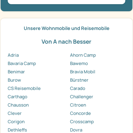
Unsere Wohnmobile und Reisemobile
Von A nach Besser
Adria
Ahorn Camp
Bavaria Camp
Bawemo
Benimar
Bravia Mobil
Burow
Bürstner
CS Reisemobile
Carado
Carthago
Challenger
Chausson
Citroen
Clever
Concorde
Corigon
Crosscamp
Dethleffs
Dovra