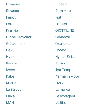
Dreamer
Elnagh
Etrusco
Eura Mobil
Fendt
Fiat
Ford
Forster
Frankia
GIOTTILINE
Globe-Traveller
Globecar
Glücksmobil
Granduca
Heku
Hobby
Hymer
Hymer Eriba
Ilusion
Itineo
Iveco
Joa Camp
Kabe
Karmann Mobil
Knaus
LMC
La Strada
La marca
Laika
Le Voyageur
MAN
Malibu