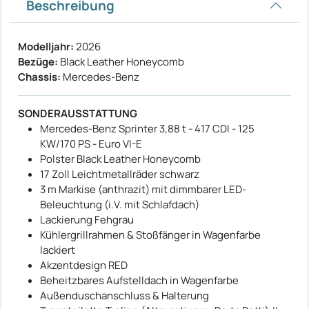
Beschreibung
Modelljahr:
2026
Bezüge:
Black Leather Honeycomb
Chassis:
Mercedes-Benz
SONDERAUSSTATTUNG
Mercedes-Benz Sprinter 3,88 t - 417 CDI - 125
KW/170 PS - Euro VI-E
Polster Black Leather Honeycomb
17 Zoll Leichtmetallräder schwarz
3 m Markise (anthrazit) mit dimmbarer LED-
Beleuchtung (i.V. mit Schlafdach)
Lackierung Fehgrau
Kühlergrillrahmen & Stoßfänger in Wagenfarbe
lackiert
Akzentdesign RED
Beheitzbares Aufstelldach in Wagenfarbe
Außenduschanschluss & Halterung