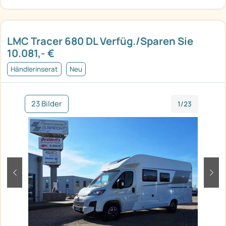
LMC Tracer 680 DL Verfüg./Sparen Sie
10.081,- €
Händlerinserat
Neu
23 Bilder
1/23
zurück
weit