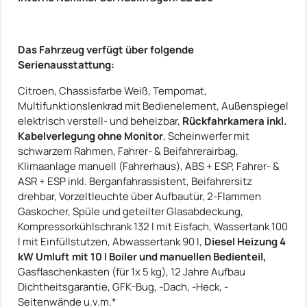
Das Fahrzeug verfügt über folgende
Serienausstattung:
Citroen, Chassisfarbe Weiß, Tempomat,
Multifunktionslenkrad mit Bedienelement, Außenspiegel
elektrisch verstell- und beheizbar,
Rückfahrkamera inkl.
Kabelverlegung ohne Monitor
, Scheinwerfer mit
schwarzem Rahmen, Fahrer- & Beifahrerairbag,
Klimaanlage manuell (Fahrerhaus), ABS + ESP, Fahrer- &
ASR + ESP inkl. Berganfahrassistent, Beifahrersitz
drehbar, Vorzeltleuchte über Aufbautür, 2-Flammen
Gaskocher, Spüle und geteilter Glasabdeckung,
Kompressorkühlschrank 132 l mit Eisfach, Wassertank 100
l mit Einfüllstutzen, Abwassertank 90 l,
Diesel Heizung 4
kW Umluft mit 10 l Boiler und manuellen Bedienteil,
Gasflaschenkasten (für 1x 5 kg), 12 Jahre Aufbau
Dichtheitsgarantie, GFK-Bug, -Dach, -Heck, -
Seitenwände u.v.m.*