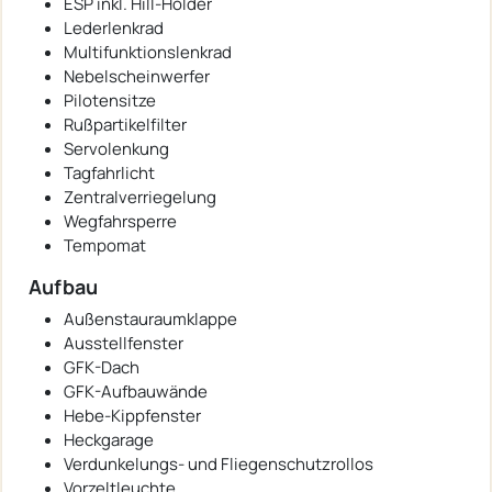
ESP inkl. Hill-Holder
Lederlenkrad
Multifunktionslenkrad
Nebelscheinwerfer
Pilotensitze
Rußpartikelfilter
Servolenkung
Tagfahrlicht
Zentralverriegelung
Wegfahrsperre
Tempomat
Aufbau
Außenstauraumklappe
Ausstellfenster
GFK-Dach
GFK-Aufbauwände
Hebe-Kippfenster
Heckgarage
Verdunkelungs- und Fliegenschutzrollos
Vorzeltleuchte