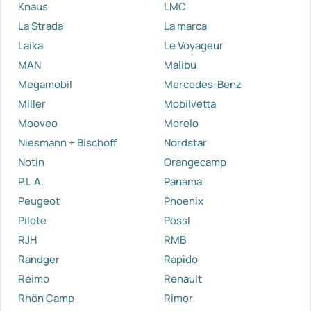
Knaus
LMC
La Strada
La marca
Laika
Le Voyageur
MAN
Malibu
Megamobil
Mercedes-Benz
Miller
Mobilvetta
Mooveo
Morelo
Niesmann + Bischoff
Nordstar
Notin
Orangecamp
P.L.A.
Panama
Peugeot
Phoenix
Pilote
Pössl
RJH
RMB
Randger
Rapido
Reimo
Renault
Rhön Camp
Rimor