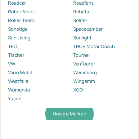
Roadcar
Roadfans
Robel-Mobil
Robeta
Roller Team
Solifer
Sonstige
Spacecamper
Sun Living
Sunlight
TEC
THOR Motor Coach
Tischer
Tourne
VW
VanTourer
Vario Mobil
Weinsberg
Westfalia
Wingamm
Womondo
XGO
Yucon
Unsere Marken