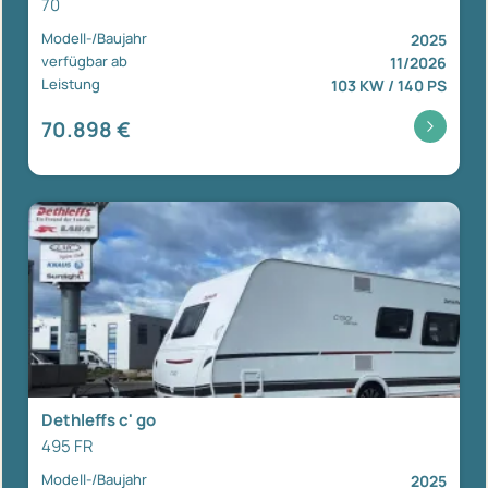
70
Modell-/Baujahr
2025
verfügbar ab
11/2026
Leistung
103 KW / 140 PS
70.898 €
Dethleffs c' go
495 FR
Modell-/Baujahr
2025