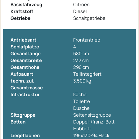
Basisfahrzeug
Citroën
Kraftstoff
Diesel
Getriebe
Schaltgetriebe
Antriebsart
Frontantrieb
Schlafplätze
4
Gesamtlänge
680 cm
Gesamtbreite
232 cm
Gesamthöhe
290 cm
Aufbauart
Teilintegriert
techn. zul.
3.500 kg
Gesamtmasse
Infrastruktur
Küche
Toilette
Dusche
Sitzgruppe
Seitensitzgruppe
Betten
Doppel-/franz. Bett
Hubbett
Liegeflächen
195x130-94 Heck