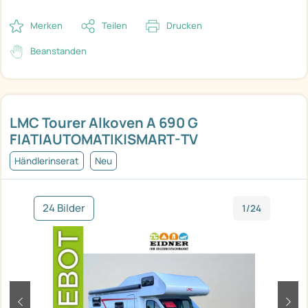
Merken
Teilen
Drucken
Beanstanden
LMC Tourer Alkoven A 690 G
FIAT|AUTOMATIK|SMART-TV
Händlerinserat
Neu
24 Bilder
1/24
zurück
weit