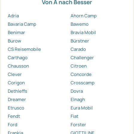
Von A nach Besser
Adria
Ahorn Camp
Bavaria Camp
Bawemo
Benimar
Bravia Mobil
Burow
Bürstner
CS Reisemobile
Carado
Carthago
Challenger
Chausson
Citroen
Clever
Concorde
Corigon
Crosscamp
Dethleffs
Dovra
Dreamer
Elnagh
Etrusco
Eura Mobil
Fendt
Fiat
Ford
Forster
Frankia
GIOTTILINE