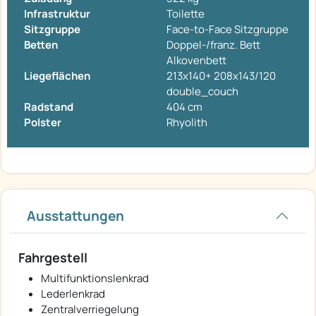
Infrastruktur
Toilette
Sitzgruppe
Face-to-Face Sitzgruppe
Betten
Doppel-/franz. Bett
Alkovenbett
Liegeflächen
213x140+ 208x143/120
double_couch
Radstand
404 cm
Polster
Rhyolith
Ausstattungen
Fahrgestell
Multifunktionslenkrad
Lederlenkrad
Zentralverriegelung