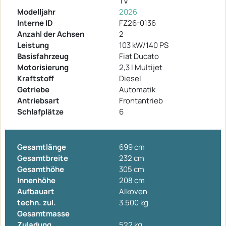
TV
Modelljahr
2026
Interne ID
FZ26-0136
Anzahl der Achsen
2
Leistung
103 kW/140 PS
Basisfahrzeug
Fiat Ducato
Motorisierung
2,3 l Multijet
Kraftstoff
Diesel
Getriebe
Automatik
Antriebsart
Frontantrieb
Schlafplätze
6
Gesamtlänge
699 cm
Gesamtbreite
232 cm
Gesamthöhe
305 cm
Innenhöhe
208 cm
Aufbauart
Alkoven
techn. zul.
3.500 kg
Gesamtmasse
Zuladung
522 kg