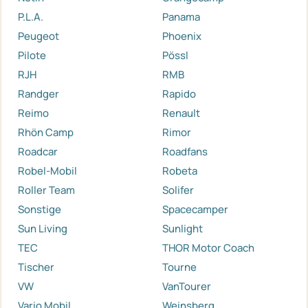
P.L.A.
Panama
Peugeot
Phoenix
Pilote
Pössl
RJH
RMB
Randger
Rapido
Reimo
Renault
Rhön Camp
Rimor
Roadcar
Roadfans
Robel-Mobil
Robeta
Roller Team
Solifer
Sonstige
Spacecamper
Sun Living
Sunlight
TEC
THOR Motor Coach
Tischer
Tourne
VW
VanTourer
Vario Mobil
Weinsberg