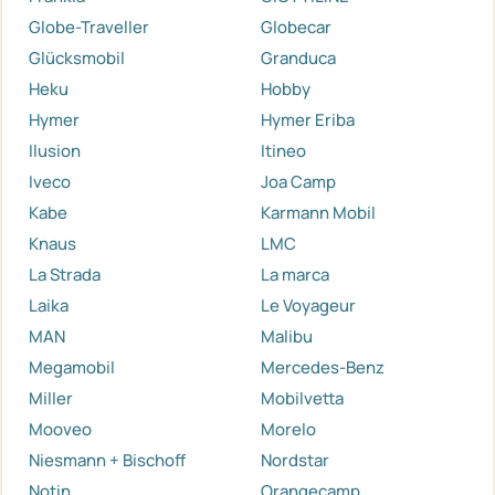
Globe-Traveller
Globecar
Glücksmobil
Granduca
Heku
Hobby
Hymer
Hymer Eriba
Ilusion
Itineo
Iveco
Joa Camp
Kabe
Karmann Mobil
Knaus
LMC
La Strada
La marca
Laika
Le Voyageur
MAN
Malibu
Megamobil
Mercedes-Benz
Miller
Mobilvetta
Mooveo
Morelo
Niesmann + Bischoff
Nordstar
Notin
Orangecamp