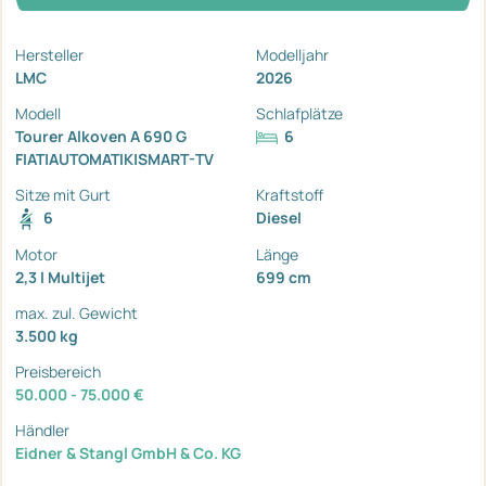
Hersteller
Modelljahr
LMC
2026
Modell
Schlafplätze
Tourer Alkoven A 690 G
6
FIAT|AUTOMATIK|SMART-TV
Sitze mit Gurt
Kraftstoff
6
Diesel
Motor
Länge
2,3 l Multijet
699 cm
max. zul. Gewicht
3.500 kg
Preisbereich
50.000 - 75.000 €
Händler
Eidner & Stangl GmbH & Co. KG