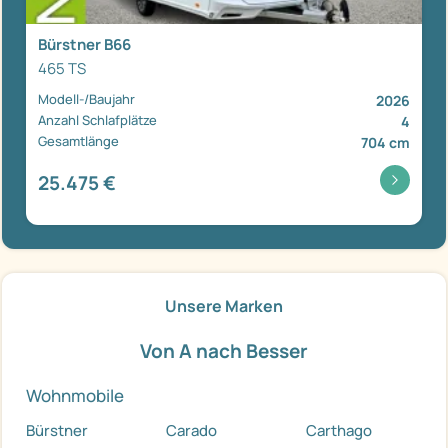
Bürstner B66
465 TS
Modell-/Baujahr
2026
Anzahl Schlafplätze
4
Gesamtlänge
704 cm
25.475 €
Unsere Marken
Von A nach Besser
Wohnmobile
Bürstner
Carado
Carthago