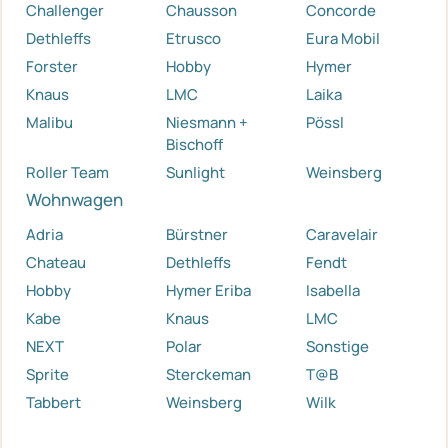
Challenger
Chausson
Concorde
Dethleffs
Etrusco
Eura Mobil
Forster
Hobby
Hymer
Knaus
LMC
Laika
Malibu
Niesmann +
Pössl
Bischoff
Roller Team
Sunlight
Weinsberg
Wohnwagen
Adria
Bürstner
Caravelair
Chateau
Dethleffs
Fendt
Hobby
Hymer Eriba
Isabella
Kabe
Knaus
LMC
NEXT
Polar
Sonstige
Sprite
Sterckeman
T@B
Tabbert
Weinsberg
Wilk