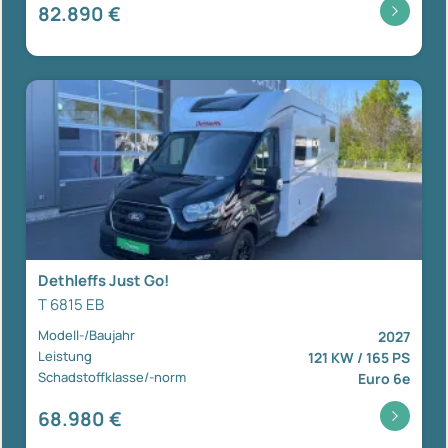
82.890 €
Dethleffs Just Go!
T 6815 EB
Modell-/Baujahr
2027
Leistung
121 KW / 165 PS
Schadstoffklasse/-norm
Euro 6e
68.980 €