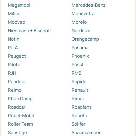
Megamobil
Mercedes-Benz
Miller
Mobilvetta
Mooveo
Morelo
Niesmann + Bischoff
Nordstar
Notin
Orangecamp
P.L.A.
Panama
Peugeot
Phoenix
Pilote
Pössl
RJH
RMB
Randger
Rapido
Reimo
Renault
Rhön Camp
Rimor
Roadcar
Roadfans
Robel-Mobil
Robeta
Roller Team
Solifer
Sonstige
Spacecamper