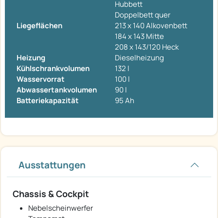
Hubbett
Doppelbett quer
Liegeflächen
213 x 140 Alkovenbett
184 x 143 Mitte
208 x 143/120 Heck
Heizung
Dieselheizung
Kühlschrankvolumen
132 l
Wasservorrat
100 l
Abwassertankvolumen
90 l
Batteriekapazität
95 Ah
Ausstattungen
Chassis & Cockpit
Nebelscheinwerfer