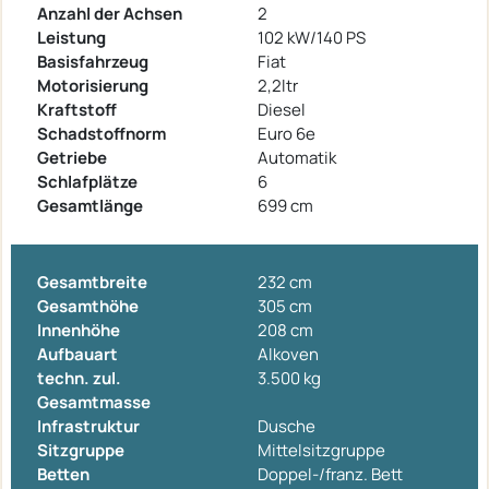
Anzahl der Achsen
2
Leistung
102 kW/140 PS
Basisfahrzeug
Fiat
Motorisierung
2,2ltr
Kraftstoff
Diesel
Schadstoffnorm
Euro 6e
Getriebe
Automatik
Schlafplätze
6
Gesamtlänge
699 cm
Gesamtbreite
232 cm
Gesamthöhe
305 cm
Innenhöhe
208 cm
Aufbauart
Alkoven
techn. zul.
3.500 kg
Gesamtmasse
Infrastruktur
Dusche
Sitzgruppe
Mittelsitzgruppe
Betten
Doppel-/franz. Bett