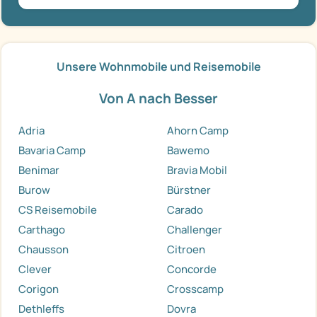
Unsere Wohnmobile und Reisemobile
Von A nach Besser
Adria
Ahorn Camp
Bavaria Camp
Bawemo
Benimar
Bravia Mobil
Burow
Bürstner
CS Reisemobile
Carado
Carthago
Challenger
Chausson
Citroen
Clever
Concorde
Corigon
Crosscamp
Dethleffs
Dovra