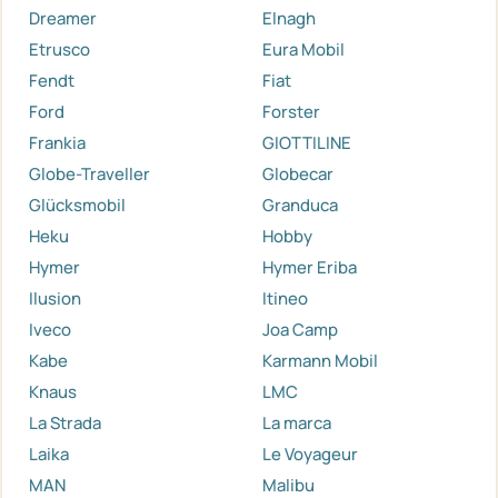
Dreamer
Elnagh
Etrusco
Eura Mobil
Fendt
Fiat
Ford
Forster
Frankia
GIOTTILINE
Globe-Traveller
Globecar
Glücksmobil
Granduca
Heku
Hobby
Hymer
Hymer Eriba
Ilusion
Itineo
Iveco
Joa Camp
Kabe
Karmann Mobil
Knaus
LMC
La Strada
La marca
Laika
Le Voyageur
MAN
Malibu