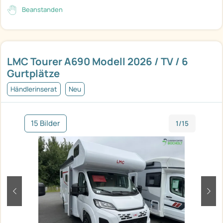
Beanstanden
LMC Tourer A690 Modell 2026 / TV / 6
Gurtplätze
Händlerinserat
Neu
15 Bilder
1/15
zurück
weit