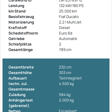
Caraworld ID
cw-25789712
Leistung
132 kW/180 PS
km Stand
25.000 km
Basisfahrzeug
Fiat Ducato
Motorisierung
2,2 l MultiJet
Kraftstoff
Diesel
Schadstoffnorm
Euro 6d
Getriebe
Automatik
Schlafplätze
2
Gesamtlänge
789 cm
Gesamtbreite
232 cm
Gesamthöhe
303 cm
Aufbauart
Teilintegriert
techn. zul.
4.500 kg
Gesamtmasse
Zuladung
584 kg
Anhängerlast
2.000 kg
(gebremst)
Betten
Einzelbett