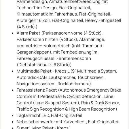
Rahmendesign, Armaturenbrettveredlung mit
Techno-Trim Design, Fiat-Originalteil,
Klimaautomatik im Fahrerhaus, Fiat-Originalteil,
Alufelgen 16 Zoll, Fiat-Originalteil, Heavy Fahrgestell
(4 Stück) )
Alarm Paket (Parksensoren vorne (4 Stück),
Parksensoren hinten (4 Stück), Alarmanlage,
perimetrisch-volumetrisch (inkl. Türen und
Garagenklappen), mit Fernbedienung im
Fahrzeugschlüssel, Fenstersensoren
(Diebstahlschutz, 6 Stück))
Multimedia Paket - Kreos L (9" Multimedia System,
Autoradio-DAB, Lautsprecher, Touchscreen,
Navigationssystem, Rückfahrkamera)
Fahrassistenz Paket (Autonomous Emergency Brake
Control mit Pedestrian & Cyclist detection, Lane
Control (Lane Support System), Rain & Dusk Sensor,
Traffic Sign Recognition & High Beam Recognition)
Tagfahrlicht LED, Fiat-Originalteil
Nebelscheinwerfer mit Kurvenlicht, Fiat-Originalteil
Super Living Paket - Kreos L