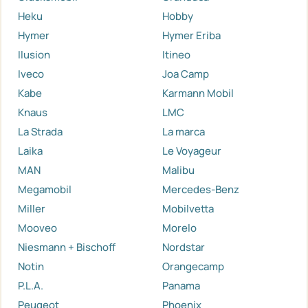
Heku
Hobby
Hymer
Hymer Eriba
Ilusion
Itineo
Iveco
Joa Camp
Kabe
Karmann Mobil
Knaus
LMC
La Strada
La marca
Laika
Le Voyageur
MAN
Malibu
Megamobil
Mercedes-Benz
Miller
Mobilvetta
Mooveo
Morelo
Niesmann + Bischoff
Nordstar
Notin
Orangecamp
P.L.A.
Panama
Peugeot
Phoenix