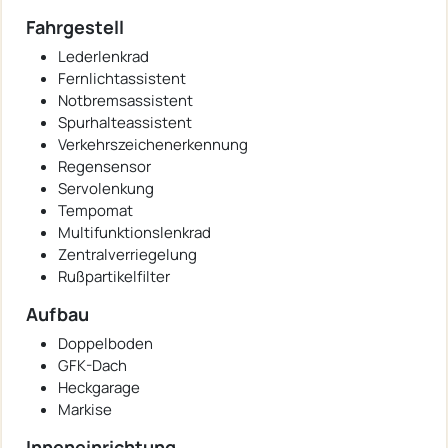
Fahrgestell
Lederlenkrad
Fernlichtassistent
Notbremsassistent
Spurhalteassistent
Verkehrszeichenerkennung
Regensensor
Servolenkung
Tempomat
Multifunktionslenkrad
Zentralverriegelung
Rußpartikelfilter
Aufbau
Doppelboden
GFK-Dach
Heckgarage
Markise
Inneneinrichtung