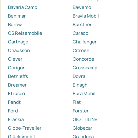
Bavaria Camp
Bawemo
Benimar
Bravia Mobil
Burow
Bürstner
CS Reisemobile
Carado
Carthago
Challenger
Chausson
Citroen
Clever
Concorde
Corigon
Crosscamp
Dethleffs
Dovra
Dreamer
Elnagh
Etrusco
Eura Mobil
Fendt
Fiat
Ford
Forster
Frankia
GIOTTILINE
Globe-Traveller
Globecar
Glücksmobil
Granduca