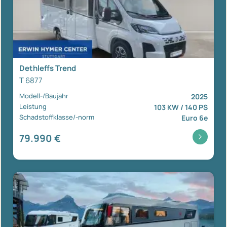
Dethleffs Trend
T 6877
Modell-/Baujahr
2025
Leistung
103 KW / 140 PS
Schadstoffklasse/-norm
Euro 6e
79.990 €