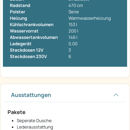
Radstand
470 cm
Polster
Serie
Heizung
Warmwasserheizung
Kühlschrankvolumen
153 l
Wasservorrat
200 l
Abwassertankvolumen
146 l
Ladegerät
0.00
Steckdosen 12V
3
Steckdosen 230V
6
Ausstattungen
Pakete
Seperate Dusche
Lederausstattung