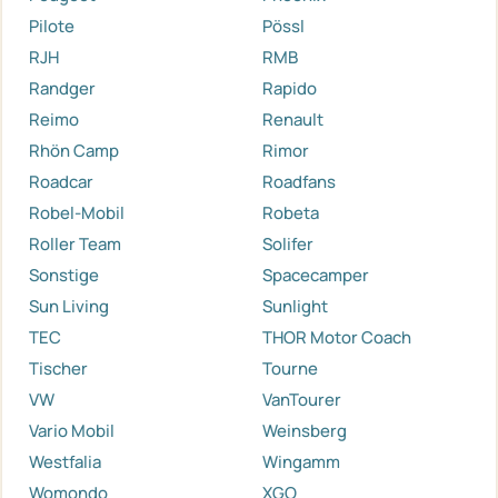
Pilote
Pössl
RJH
RMB
Randger
Rapido
Reimo
Renault
Rhön Camp
Rimor
Roadcar
Roadfans
Robel-Mobil
Robeta
Roller Team
Solifer
Sonstige
Spacecamper
Sun Living
Sunlight
TEC
THOR Motor Coach
Tischer
Tourne
VW
VanTourer
Vario Mobil
Weinsberg
Westfalia
Wingamm
Womondo
XGO