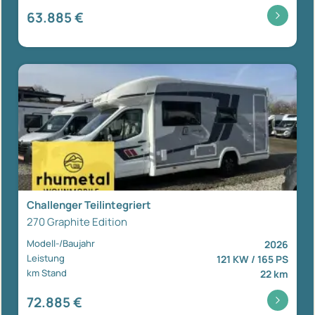
63.885 €
Challenger Teilintegriert
270 Graphite Edition
Modell-/Baujahr
2026
Leistung
121 KW / 165 PS
km Stand
22 km
72.885 €