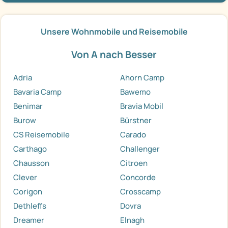
Unsere Wohnmobile und Reisemobile
Von A nach Besser
Adria
Ahorn Camp
Bavaria Camp
Bawemo
Benimar
Bravia Mobil
Burow
Bürstner
CS Reisemobile
Carado
Carthago
Challenger
Chausson
Citroen
Clever
Concorde
Corigon
Crosscamp
Dethleffs
Dovra
Dreamer
Elnagh