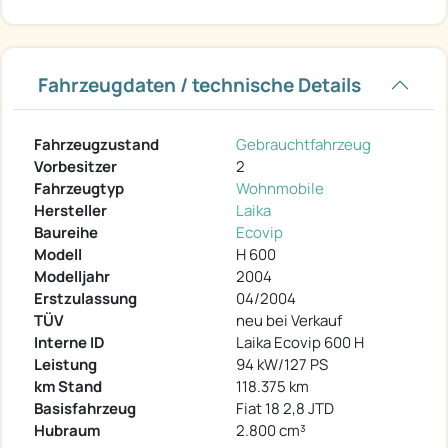
Fahrzeugdaten / technische Details
Fahrzeugzustand
Gebrauchtfahrzeug
Vorbesitzer
2
Fahrzeugtyp
Wohnmobile
Hersteller
Laika
Baureihe
Ecovip
Modell
H 600
Modelljahr
2004
Erstzulassung
04/2004
TÜV
neu bei Verkauf
Interne ID
Laika Ecovip 600 H
Leistung
94 kW/127 PS
km Stand
118.375 km
Basisfahrzeug
Fiat 18 2,8 JTD
Hubraum
2.800 cm³