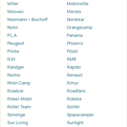
Miller
Mobilvetta
Mooveo
Morelo
Niesmann + Bischoff
Nordstar
Notin
Orangecamp
P.L.A.
Panama
Peugeot
Phoenix
Pilote
Pössl
RJH
RMB
Randger
Rapido
Reimo
Renault
Rhön Camp
Rimor
Roadcar
Roadfans
Robel-Mobil
Robeta
Roller Team
Solifer
Sonstige
Spacecamper
Sun Living
Sunlight