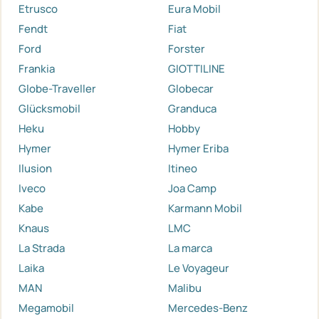
Etrusco
Eura Mobil
Fendt
Fiat
Ford
Forster
Frankia
GIOTTILINE
Globe-Traveller
Globecar
Glücksmobil
Granduca
Heku
Hobby
Hymer
Hymer Eriba
Ilusion
Itineo
Iveco
Joa Camp
Kabe
Karmann Mobil
Knaus
LMC
La Strada
La marca
Laika
Le Voyageur
MAN
Malibu
Megamobil
Mercedes-Benz