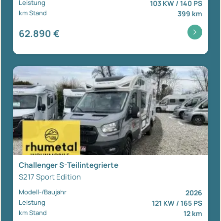
Leistung
103 KW / 140 PS
km Stand
399 km
62.890 €
Challenger S-Teilintegrierte
S217 Sport Edition
Modell-/Baujahr
2026
Leistung
121 KW / 165 PS
km Stand
12 km