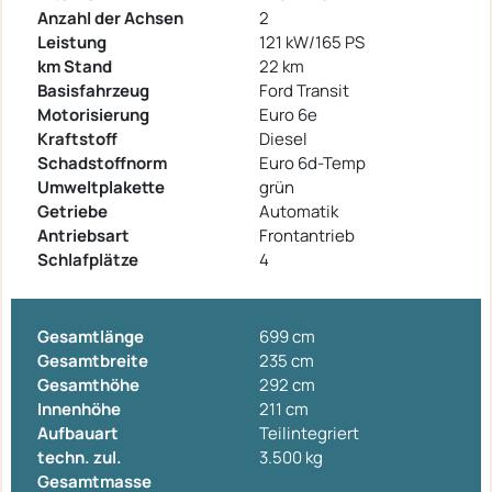
Anzahl der Achsen
2
Leistung
121 kW/165 PS
km Stand
22 km
Basisfahrzeug
Ford Transit
Motorisierung
Euro 6e
Kraftstoff
Diesel
Schadstoffnorm
Euro 6d-Temp
Umweltplakette
grün
Getriebe
Automatik
Antriebsart
Frontantrieb
Schlafplätze
4
Gesamtlänge
699 cm
Gesamtbreite
235 cm
Gesamthöhe
292 cm
Innenhöhe
211 cm
Aufbauart
Teilintegriert
techn. zul.
3.500 kg
Gesamtmasse