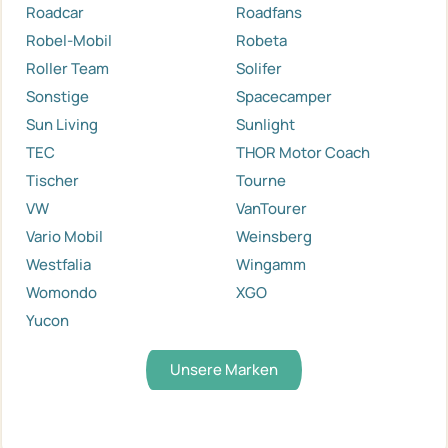
Roadcar
Roadfans
Robel-Mobil
Robeta
Roller Team
Solifer
Sonstige
Spacecamper
Sun Living
Sunlight
TEC
THOR Motor Coach
Tischer
Tourne
VW
VanTourer
Vario Mobil
Weinsberg
Westfalia
Wingamm
Womondo
XGO
Yucon
Unsere Marken