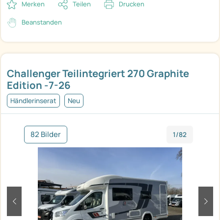
Merken
Teilen
Drucken
Beanstanden
Challenger Teilintegriert 270 Graphite
Edition -7-26
Händlerinserat
Neu
82 Bilder
1/82
zurück
weit