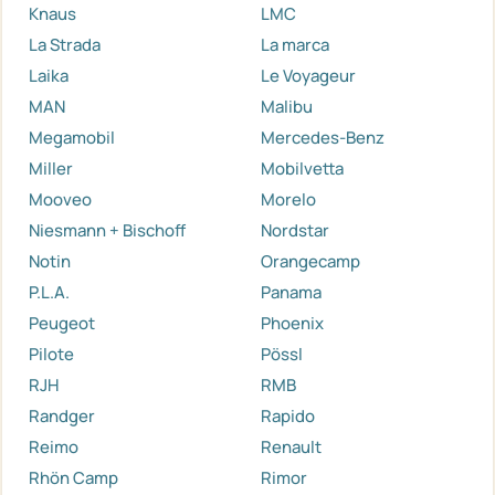
Knaus
LMC
La Strada
La marca
Laika
Le Voyageur
MAN
Malibu
Megamobil
Mercedes-Benz
Miller
Mobilvetta
Mooveo
Morelo
Niesmann + Bischoff
Nordstar
Notin
Orangecamp
P.L.A.
Panama
Peugeot
Phoenix
Pilote
Pössl
RJH
RMB
Randger
Rapido
Reimo
Renault
Rhön Camp
Rimor