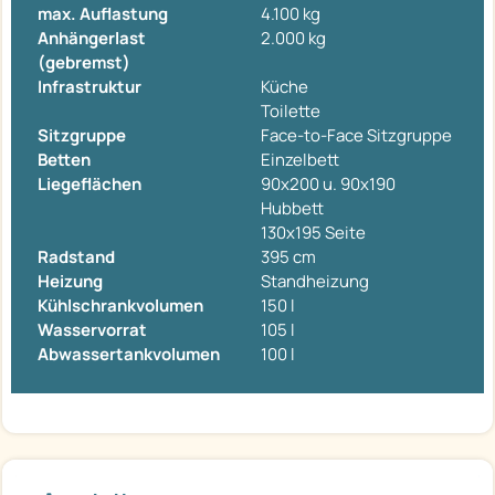
max. Auflastung
4.100 kg
Anhängerlast
2.000 kg
(gebremst)
Infrastruktur
Küche
Toilette
Sitzgruppe
Face-to-Face Sitzgruppe
Betten
Einzelbett
Liegeflächen
90x200 u. 90x190
Hubbett
130x195 Seite
Radstand
395 cm
Heizung
Standheizung
Kühlschrankvolumen
150 l
Wasservorrat
105 l
Abwassertankvolumen
100 l