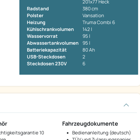
201x77 Heck
Radstand
380 cm
Polster
Vansation
Heizung
Truma Combi 6
Kühlschrankvolumen
142 l
Wasservorrat
95 l
Abwassertankvolumen
95 l
Batteriekapazität
80 Ah
USB-Steckdosen
2
Steckdosen 230V
6
hör
Fahrzeugdokumente
chtigkeitsgarantie 10
Bedienanleitung (deutsch)
hre
TÜV und Zulassungspapier