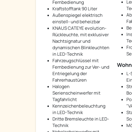
Le
Fernbedienung
Te
Kraftstofftank 90 Liter
Ab
Außenspiegel elektrisch
Fa
einstell- und beheizbar
Be
KNAUS CATEYE evolution-
In
Rückleuchte, mit exklusiver
Te
Nachtsignatur und
Fr
dynamischen Blinkleuchten
Se
in LED-Technik
Fahrzeugschlüssel mit
Wohn
Fernbedienung zur Ver- und
Entriegelung der
L-
Fahrerhaustüren
Ei
Halogen
St
Serienscheinwerfer mit
Bo
Tagfahrlicht
Po
Kennzeichenbeleuchtung
"V
in LED-Technik
St
Dritte Bremsleuchte in LED-
So
Technik
Mö
Nebelscheinwerfer mit