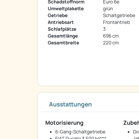
Schadstoffnorm
Euro 6e
Umweltplakette
grün
Getriebe
Schaltgetriebe
Antriebsart
Frontantrieb
Schlafplätze
3
Gesamtlänge
696 cm
Gesamtbreite
220 cm
Ausstattungen
Motorisierung
Zube
6-Gang-Schaltgetriebe
Di
FIAT Ducato 3.500 kg***
Ja