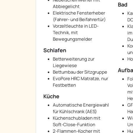
Bad
Abbiegelicht
Elektrische Fensterheber
Ka
(Fahrer- und Beifahrertür)
DO
Vorzeltleuchte in LED-
Kl
Technik, mit
im
Bewegungsmelder
Du
Ko
Schlafen
un
Betterweiterung zur
Ho
Liegewiese
Aufb
Bettumbau der Sitzgruppe
EvoPore HRC Matratze, nur
Fo
Festbetten
Vo
mi
Küche
He
Automatische Energiewahl
GF
für Kühlschrank (AES)
Ha
Küchenschubladen mit
Wi
Soft-Close-Funktion
Un
2-Flammen-Kocher mit
Hu