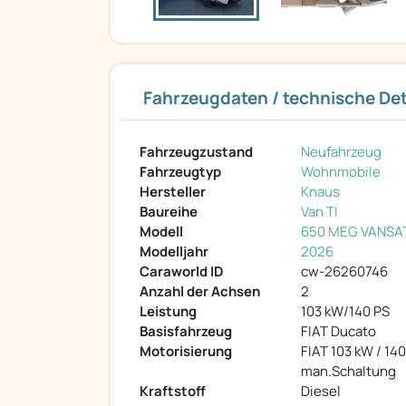
Fahrzeugdaten / technische Det
Fahrzeugzustand
Neufahrzeug
Fahrzeugtyp
Wohnmobile
Hersteller
Knaus
Baureihe
Van TI
Modell
650 MEG VANSA
Modelljahr
2026
Caraworld ID
cw-26260746
Anzahl der Achsen
2
Leistung
103 kW/140 PS
Basisfahrzeug
FIAT Ducato
Motorisierung
FIAT 103 kW / 14
man.Schaltung
Kraftstoff
Diesel