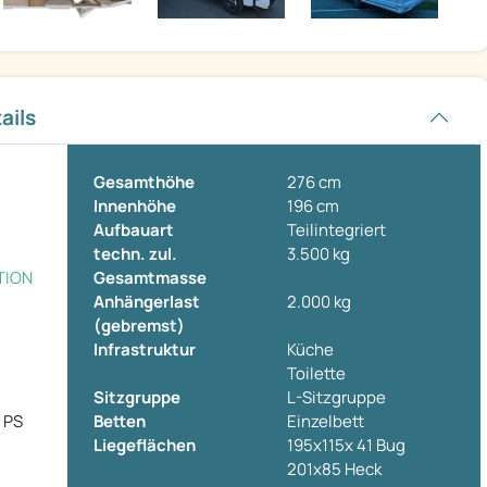
ails
Gesamthöhe
276 cm
Innenhöhe
196 cm
Aufbauart
Teilintegriert
techn. zul.
3.500 kg
TION
Gesamtmasse
Anhängerlast
2.000 kg
(gebremst)
Infrastruktur
Küche
Toilette
Sitzgruppe
L-Sitzgruppe
0 PS
Betten
Einzelbett
Liegeflächen
195x115x 41 Bug
201x85 Heck