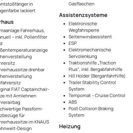
Gasflaschen
ontstoßfänger in
genfarbe lackiert
Assistenzsysteme
rhaus
Elektronische
Wegfahrsperre
imaanlage Fahrerhaus,
Seitenwindassistent
uell – inkl. Pollenfilter
ESP
d
Elektromechanische
ßentemperaturanzeige
Servolenkung
henverstellung
Traktionshilfe „Traction
hrersitz
Plus“, inkl. Bergabfahrhilfe
hrerhaussitze drehbar
Hill Holder (Berganfahrhilfe)
henverstellung
Trailer Stability Control
ifahrersitz
System
iginal FIAT Captainchair-
Tempomat – Cruise Control
tze mit Armlehnen
ABS
hrerairbag
Post Collision Braking
chwertige Passform-
System
tzbezüge für
hrerhaussitze im KNAUS
Heizung
hnwelt-Design