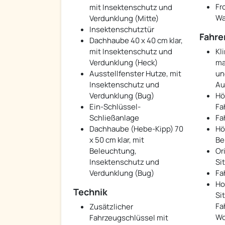
Fr
mit Insektenschutz und
Wa
Verdunklung (Mitte)
Insektenschutztür
Fahre
Dachhaube 40 x 40 cm klar,
mit Insektenschutz und
Kl
Verdunklung (Heck)
man
Ausstellfenster Hutze, mit
un
Insektenschutz und
Au
Verdunklung (Bug)
Hö
Ein-Schlüssel-
Fa
Schließanlage
Fa
Dachhaube (Hebe-Kipp) 70
Hö
x 50 cm klar, mit
Be
Beleuchtung,
Or
Insektenschutz und
Si
Verdunklung (Bug)
Fa
Ho
Technik
Si
Fa
Zusätzlicher
Wo
Fahrzeugschlüssel mit