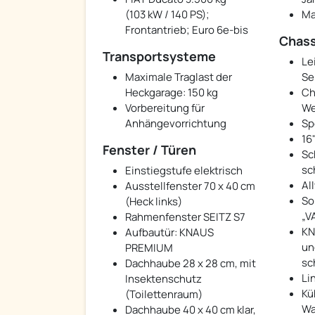
(103 kW / 140 PS);
Ma
Frontantrieb; Euro 6e-bis
Chass
Transportsysteme
Le
Maximale Traglast der
Se
Heckgarage: 150 kg
Ch
Vorbereitung für
We
Anhängevorrichtung
Sp
16
Fenster / Türen
Sc
sc
Einstiegstufe elektrisch
Al
Ausstellfenster 70 x 40 cm
So
(Heck links)
„V
Rahmenfenster SEITZ S7
KN
Aufbautür: KNAUS
un
PREMIUM
sc
Dachhaube 28 x 28 cm, mit
Li
Insektenschutz
Kü
(Toilettenraum)
Wa
Dachhaube 40 x 40 cm klar,