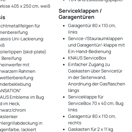
rkise 405 x 250 cm, weiß
Serviceklappen /
Garagentüren
is
Garagentür 80 x 110 cm,
ichtmetallfelgen für
links
rienbereifung
Service-/Stauraumklappen
assis Uni-Lackierung:
und Garagentür/-klappe mit
iß
Ein-Hand-Bedienung
oilerlippen (skid-plate)
KNAUS ServiceBox
" Bereifung
Einfacher Zugang zu
heinwerfer mit
Gaskasten über Servicetür
hwarzem Rahmen
in der Seitenwand,
lwetterbereifung
Anordnung der Gasflaschen
nderbeklebung
längs
ANSATION“
Serviceklappe für
AUS Embleme im Bug
ServiceBox 70 x 40 cm, Bug
d im Heck,
links
hwarz/chrom
Garagentür 80 x 110 cm,
nkslenker
rechts
hlergrillabdeckung in
Gaskasten für 2 x 11 kg
genfarbe, lackiert