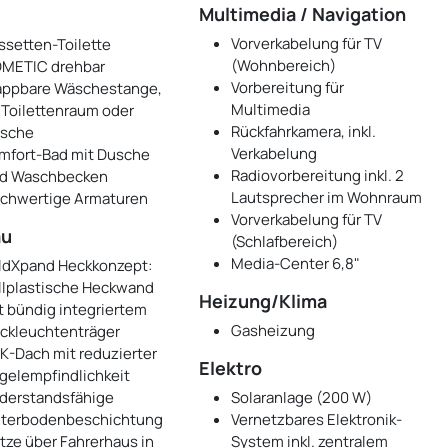
Multimedia / Navigation
Vorverkabelung für TV
ssetten-Toilette
(Wohnbereich)
METIC drehbar
Vorbereitung für
appbare Wäschestange,
Multimedia
 Toilettenraum oder
Rückfahrkamera, inkl.
sche
Verkabelung
mfort-Bad mit Dusche
Radiovorbereitung inkl. 2
d Waschbecken
Lautsprecher im Wohnraum
chwertige Armaturen
Vorverkabelung für TV
au
(Schlafbereich)
Media-Center 6,8"
ldXpand Heckkonzept:
llplastische Heckwand
Heizung/Klima
t bündig integriertem
Gasheizung
ckleuchtenträger
K-Dach mit reduzierter
Elektro
gelempfindlichkeit
derstandsfähige
Solaranlage (200 W)
terbodenbeschichtung
Vernetzbares Elektronik-
tze über Fahrerhaus in
System inkl. zentralem