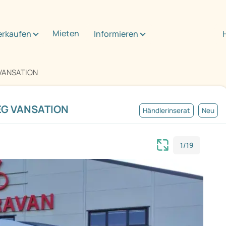
Mieten
erkaufen
Informieren
 VANSATION
MEG VANSATION
Händlerinserat
Neu
1/19