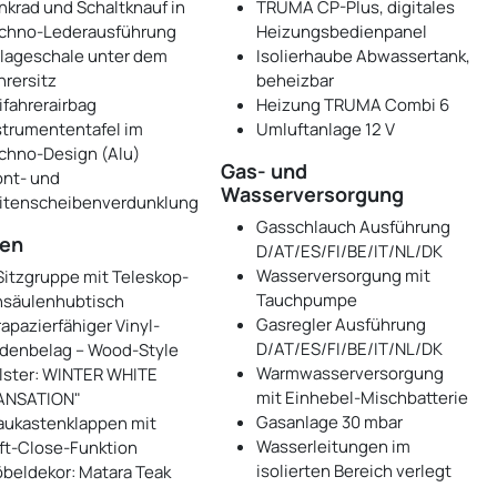
nkrad und Schaltknauf in
TRUMA CP-Plus, digitales
chno-Lederausführung
Heizungsbedienpanel
lageschale unter dem
Isolierhaube Abwassertank,
hrersitz
beheizbar
ifahrerairbag
Heizung TRUMA Combi 6
strumententafel im
Umluftanlage 12 V
chno-Design (Alu)
Gas- und
ont- und
Wasserversorgung
itenscheibenverdunklung
Gasschlauch Ausführung
en
D/AT/ES/FI/BE/IT/NL/DK
Wasserversorgung mit
Sitzgruppe mit Teleskop-
Tauchpumpe
nsäulenhubtisch
Gasregler Ausführung
rapazierfähiger Vinyl-
D/AT/ES/FI/BE/IT/NL/DK
denbelag – Wood-Style
Warmwasserversorgung
lster: WINTER WHITE
mit Einhebel-Mischbatterie
ANSATION"
Gasanlage 30 mbar
aukastenklappen mit
Wasserleitungen im
ft-Close-Funktion
isolierten Bereich verlegt
beldekor: Matara Teak