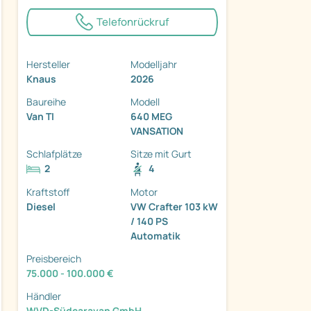
Telefonrückruf
Hersteller
Modelljahr
Knaus
2026
ter
Baureihe
Modell
Van TI
640 MEG
VANSATION
Schlafplätze
Sitze mit Gurt
2
4
Kraftstoff
Motor
Diesel
VW Crafter 103 kW
/ 140 PS
Automatik
Preisbereich
75.000 - 100.000 €
Händler
WVD-Südcaravan GmbH