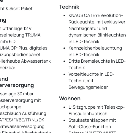
Technik
cht & Sicht Paket
KNAUS CATEYE evolution-
ung
Rückleuchte, mit exklusiver
luftanlage 12 V
Nachtsignatur und
eselheizung TRUMA
dynamischen Blinkleuchten
mbi 6 D
in LED-Technik
UMA CP-Plus, digitales
Kennzeichenbeleuchtung
izungsbedienpanel
in LED-Technik
olierhaube Abwassertank,
Dritte Bremsleuchte in LED-
heizbar
Technik
Vorzeltleuchte in LED-
und
Technik, mit
erversorgung
Bewegungsmelder
sanlage 30 mbar
Wohnen
sserversorgung mit
uchpumpe
L-Sitzgruppe mit Teleskop-
sschlauch Ausführung
Einsäulenhubtisch
AT/ES/FI/BE/IT/NL/DK
Staukastenklappen mit
rmwasserversorgung
Soft-Close-Funktion
t Einhebel-Mischbatterie