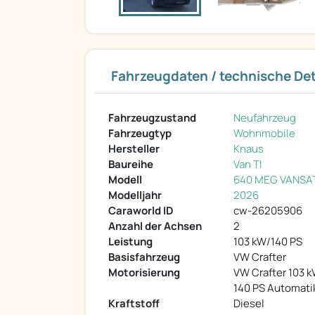
Fahrzeugdaten / technische Det
Fahrzeugzustand
Neufahrzeug
Fahrzeugtyp
Wohnmobile
Hersteller
Knaus
Baureihe
Van TI
Modell
640 MEG VANSA
Modelljahr
2026
Caraworld ID
cw-26205906
Anzahl der Achsen
2
Leistung
103 kW/140 PS
Basisfahrzeug
VW Crafter
Motorisierung
VW Crafter 103 k
140 PS Automati
Kraftstoff
Diesel