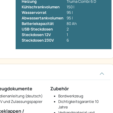
Heizung
Truma Combi 6 D
Kühlschrankvolumen
150 l
Wasservorrat
95 l
Abwassertankvolumen
95 l
Batteriekapazität
80 Ah
USB-Steckdosen
2
Steckdosen 12V
1
Steckdosen 230V
6
zeugdokumente
Zubehör
dienanleitung (deutsch)
Bordwerkzeug
V und Zulassungspapier
Dichtigkeitsgarantie 10
Jahre
ceklappen /
Verbandmaterial und