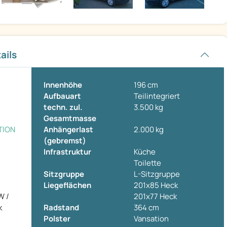
ails
Innenhöhe
196 cm
Aufbauart
Teilintegriert
techn. zul.
3.500 kg
Gesamtmasse
TION
Anhängerlast
2.000 kg
(gebremst)
Infrastruktur
Küche
Toilette
Sitzgruppe
L-Sitzgruppe
Liegeflächen
201x85 Heck
W /
201x77 Heck
k
Radstand
364 cm
Polster
Vansation