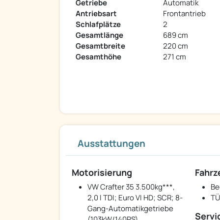
Getriebe
Automatik
Antriebsart
Frontantrieb
Schlafplätze
2
Gesamtlänge
689 cm
Gesamtbreite
220 cm
Gesamthöhe
271 cm
Ausstattungen
Motorisierung
Fahr
VW Crafter 35 3.500kg***,
Be
2,0 l TDI; Euro VI HD; SCR; 8-
TÜ
Gang-Automatikgetriebe
Servi
(103kW/140PS)