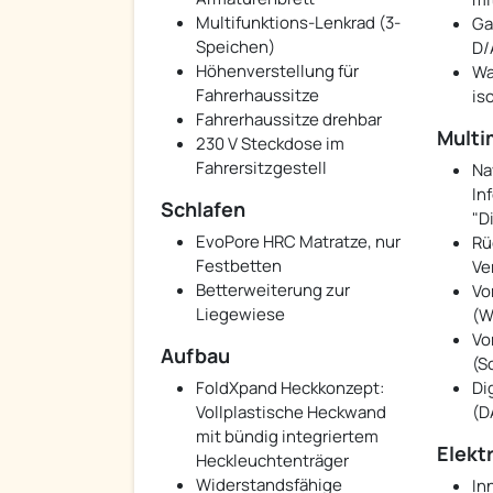
Multifunktions-Lenkrad (3-
Ga
Speichen)
D/
Höhenverstellung für
Wa
Fahrerhaussitze
is
Fahrerhaussitze drehbar
Multi
230 V Steckdose im
Fahrersitzgestell
Na
In
Schlafen
"D
EvoPore HRC Matratze, nur
Rü
Festbetten
Ve
Betterweiterung zur
Vo
Liegewiese
(W
Vo
Aufbau
(S
FoldXpand Heckkonzept:
Di
Vollplastische Heckwand
(D
mit bündig integriertem
Elekt
Heckleuchtenträger
Widerstandsfähige
In