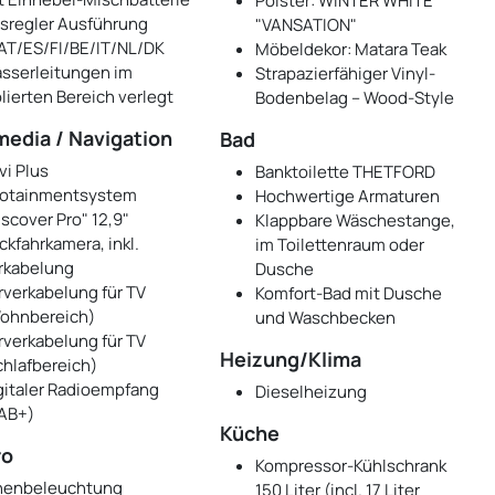
Polster: WINTER WHITE
sregler Ausführung
"VANSATION"
AT/ES/FI/BE/IT/NL/DK
Möbeldekor: Matara Teak
sserleitungen im
Strapazierfähiger Vinyl-
olierten Bereich verlegt
Bodenbelag – Wood-Style
media / Navigation
Bad
vi Plus
Banktoilette THETFORD
fotainmentsystem
Hochwertige Armaturen
iscover Pro" 12,9"
Klappbare Wäschestange,
ckfahrkamera, inkl.
im Toilettenraum oder
rkabelung
Dusche
rverkabelung für TV
Komfort-Bad mit Dusche
ohnbereich)
und Waschbecken
rverkabelung für TV
Heizung/Klima
chlafbereich)
gitaler Radioempfang
Dieselheizung
AB+)
Küche
ro
Kompressor-Kühlschrank
nenbeleuchtung
150 Liter (incl. 17 Liter