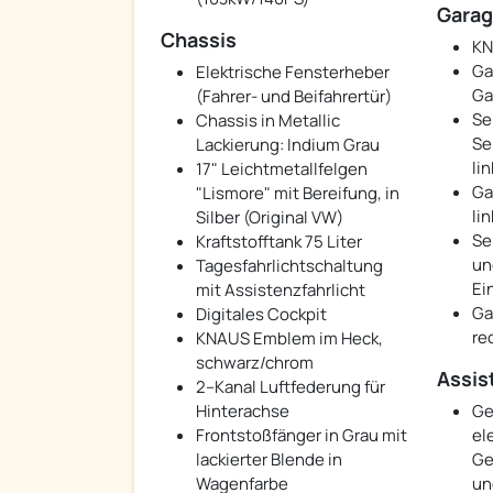
Garag
Chassis
KN
Ga
Elektrische Fensterheber
Ga
(Fahrer- und Beifahrertür)
Se
Chassis in Metallic
Se
Lackierung: Indium Grau
lin
17" Leichtmetallfelgen
Ga
"Lismore" mit Bereifung, in
lin
Silber (Original VW)
Se
Kraftstofftank 75 Liter
un
Tagesfahrlichtschaltung
Ei
mit Assistenzfahrlicht
Ga
Digitales Cockpit
re
KNAUS Emblem im Heck,
schwarz/chrom
Assis
2–Kanal Luftfederung für
Hinterachse
Ge
Frontstoßfänger in Grau mit
el
lackierter Blende in
Ge
Wagenfarbe
un