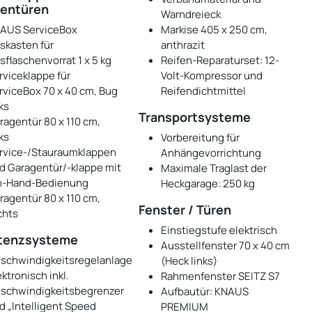
entüren
Warndreieck
AUS ServiceBox
Markise 405 x 250 cm,
skasten für
anthrazit
sflaschenvorrat 1 x 5 kg
Reifen-Reparaturset: 12-
rviceklappe für
Volt-Kompressor und
rviceBox 70 x 40 cm, Bug
Reifendichtmittel
ks
Transportsysteme
ragentür 80 x 110 cm,
ks
Vorbereitung für
rvice-/Stauraumklappen
Anhängevorrichtung
d Garagentür/-klappe mit
Maximale Traglast der
n-Hand-Bedienung
Heckgarage: 250 kg
ragentür 80 x 110 cm,
Fenster / Türen
chts
Einstiegstufe elektrisch
tenzsysteme
Ausstellfenster 70 x 40 cm
schwindigkeitsregelanlage
(Heck links)
ektronisch inkl.
Rahmenfenster SEITZ S7
schwindigkeitsbegrenzer
Aufbautür: KNAUS
d „Intelligent Speed
PREMIUM