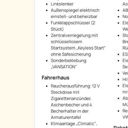
Linkslenker
As
Außenspiegel elektrisch
AB
einstell- und beheizbar
No
Funkklappschlüssel (2
El
Stück)
We
Zentralverriegelung mit
St
schlüssellosem
Br
Startsystem „Keyless Start"
Rü
ohne Safesicherung
ES
Sonderbeklebung
El
„VANSATION“
Se
Ve
Fahrerhaus
Hi
El
Raucherausführung: 12 V
mi
Steckdose mit
Ab
Zigarettenanzünder,
Mü
Aschenbecher und 4
Re
Becherhalter in der
VW
Armaturentafel
Klimaanlage „Climatic“,
Pake