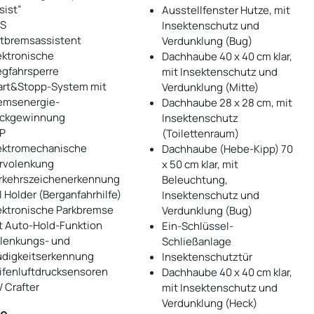
sist“
Ausstellfenster Hutze, mit
S
Insektenschutz und
tbremsassistent
Verdunklung (Bug)
ektronische
Dachhaube 40 x 40 cm klar,
gfahrsperre
mit Insektenschutz und
art&Stopp-System mit
Verdunklung (Mitte)
emsenergie-
Dachhaube 28 x 28 cm, mit
ckgewinnung
Insektenschutz
P
(Toilettenraum)
ektromechanische
Dachhaube (Hebe-Kipp) 70
rvolenkung
x 50 cm klar, mit
rkehrszeichenerkennung
Beleuchtung,
ll Holder (Berganfahrhilfe)
Insektenschutz und
ektronische Parkbremse
Verdunklung (Bug)
t Auto-Hold-Funktion
Ein-Schlüssel-
lenkungs- und
Schließanlage
digkeitserkennung
Insektenschutztür
ifenluftdrucksensoren
Dachhaube 40 x 40 cm klar,
 Crafter
mit Insektenschutz und
Verdunklung (Heck)
te