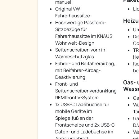
manuell
Original VW
Li
Fahrerhaussitze
Heiz
Hochwertige Passform-
Sitzbezüge für
Um
Fahrerhaussitze im KNAUS
Di
Wohnwelt-Design
Co
Seitenscheiben vorn in
TR
Wärmeschutzglas
He
Fahrer- und Beifahrerairbag,
Is
mit Beifahrer-Airbag-
be
Deaktivierung
Gas- 
Front- und
Wass
Seitenscheibenverdunklung
REMIfront V-System
Ga
1x USB-C Ladebuchse für
Wa
mobile Geräte im
Ta
Spiegelfuß an der
Ga
Frontscheibe und 2x USB-C
D/
Daten- und Ladebuchse im
Wa
Armaturenbrett
mi