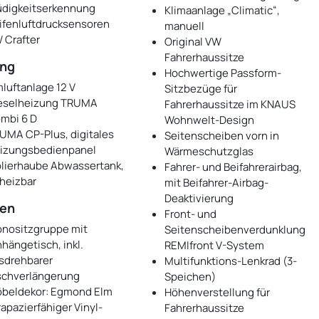
digkeitserkennung
Klimaanlage „Climatic“,
ifenluftdrucksensoren
manuell
 Crafter
Original VW
Fahrerhaussitze
ung
Hochwertige Passform-
luftanlage 12 V
Sitzbezüge für
eselheizung TRUMA
Fahrerhaussitze im KNAUS
mbi 6 D
Wohnwelt-Design
UMA CP-Plus, digitales
Seitenscheiben vorn in
izungsbedienpanel
Wärmeschutzglas
olierhaube Abwassertank,
Fahrer- und Beifahrerairbag,
heizbar
mit Beifahrer-Airbag-
Deaktivierung
en
Front- und
nositzgruppe mit
Seitenscheibenverdunklung
nhängetisch, inkl.
REMIfront V-System
sdrehbarer
Multifunktions-Lenkrad (3-
schverlängerung
Speichen)
beldekor: Egmond Elm
Höhenverstellung für
rapazierfähiger Vinyl-
Fahrerhaussitze