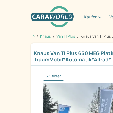
Kaufen
V
Knaus
Van TI Plus
Knaus Van TI Plus 
Knaus Van TI Plus 650 MEG Plat
TraumMobil*Automatik*Allrad*
37 Bilder