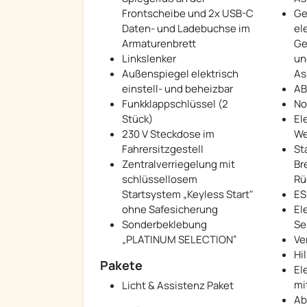
Frontscheibe und 2x USB-C
Ge
Daten- und Ladebuchse im
el
Armaturenbrett
Ge
Linkslenker
un
Außenspiegel elektrisch
As
einstell- und beheizbar
AB
Funkklappschlüssel (2
No
Stück)
El
230 V Steckdose im
We
Fahrersitzgestell
St
Zentralverriegelung mit
Br
schlüssellosem
Rü
Startsystem „Keyless Start"
ES
ohne Safesicherung
El
Sonderbeklebung
Se
„PLATINUM SELECTION“
Ve
Hi
Pakete
El
mi
Licht & Assistenz Paket
Ab