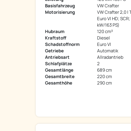
Basisfahrzeug
VW Crafter
Motorisierung
VW Crafter 2,0 l 
Euro VI HD; SCR;
kW/163 PS)
Hubraum
120 cm³
Kraftstoff
Diesel
Schadstoffnorm
Euro VI
Getriebe
Automatik
Antriebsart
Allradantrieb
Schlafplätze
2
Gesamtlänge
689 cm
Gesamtbreite
220 cm
Gesamthöhe
290 cm