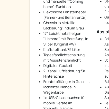
Se
und manueller "Coming
un
home"-Funktion
Ei
Elektrische Fensterheber
Ga
(Fahrer- und Beifahrertür)
re
Chassis in Metallic
Lackierung: Indium Grau
Assis
17" Leichtmetallfelgen
"Lismore" mit Bereifung, in
Fa
Silber (Original VW)
As
Kraftstofftank 75 Liter
Sp
Tagesfahrlichtschaltung
As
mit Assistenzfahrlicht
Sc
Digitales Cockpit
In
2–Kanal Luftfederung für
Re
Hinterachse
au
Frontstoßfänger in Grau mit
Fa
lackierter Blende in
Au
Wagenfarbe
Di
1x USB-C Ladebuchse für
St
mobile Geräte im
Fe
Spiegelfuß an der
As