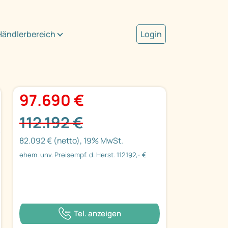
Händlerbereich
Login
97.690 €
112.192 €
82.092 € (netto), 19% MwSt.
ehem. unv. Preisempf. d. Herst. 112.192,- €
Tel. anzeigen