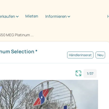
Mieten
erkaufen
Informieren
650 MEG Platinum ...
inum Selection *
Händlerinserat
Neu
1/37