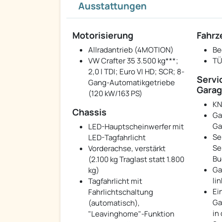
Ausstattungen
Motorisierung
Fahr
Allradantrieb (4MOTION)
Be
VW Crafter 35 3.500 kg***;
TÜ
2,0 l TDI; Euro VI HD; SCR; 8-
Servi
Gang-Automatikgetriebe
Garag
(120 kW/163 PS)
KN
Chassis
Ga
Ga
LED-Hauptscheinwerfer mit
Se
LED-Tagfahrlicht
Se
Vorderachse, verstärkt
Bu
(2.100 kg Traglast statt 1.800
Ga
kg)
lin
Tagfahrlicht mit
Ei
Fahrlichtschaltung
Ga
(automatisch),
in
"Leavinghome"-Funktion