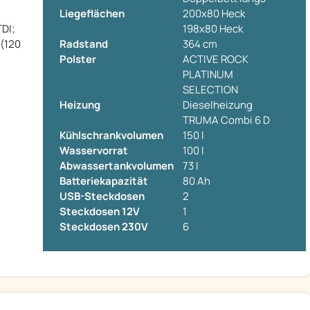
Liegeflächen
200x80 Heck
TDI;
198x80 Heck
 (120
Radstand
364 cm
Polster
ACTIVE ROCK
PLATINUM
SELECTION
Heizung
Dieselheizung
TRUMA Combi 6 D
Kühlschrankvolumen
150 l
Wasservorrat
100 l
Abwassertankvolumen
73 l
Batteriekapazität
80 Ah
USB-Steckdosen
2
Steckdosen 12V
1
Steckdosen 230V
6