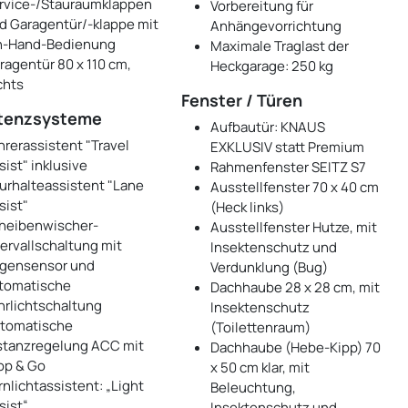
rvice-/Stauraumklappen
Vorbereitung für
d Garagentür/-klappe mit
Anhängevorrichtung
n-Hand-Bedienung
Maximale Traglast der
ragentür 80 x 110 cm,
Heckgarage: 250 kg
chts
Fenster / Türen
tenzsysteme
Aufbautür: KNAUS
hrerassistent "Travel
EXKLUSIV statt Premium
sist" inklusive
Rahmenfenster SEITZ S7
urhalteassistent "Lane
Ausstellfenster 70 x 40 cm
sist"
(Heck links)
heibenwischer-
Ausstellfenster Hutze, mit
tervallschaltung mit
Insektenschutz und
gensensor und
Verdunklung (Bug)
tomatische
Dachhaube 28 x 28 cm, mit
hrlichtschaltung
Insektenschutz
tomatische
(Toilettenraum)
stanzregelung ACC mit
Dachhaube (Hebe-Kipp) 70
op & Go
x 50 cm klar, mit
rnlichtassistent: „Light
Beleuchtung,
sist“
Insektenschutz und