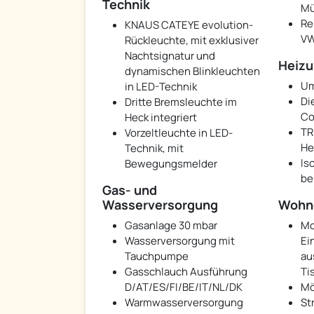
Technik
Mü
Re
KNAUS CATEYE evolution-
VW
Rückleuchte, mit exklusiver
Nachtsignatur und
Heiz
dynamischen Blinkleuchten
Um
in LED-Technik
Di
Dritte Bremsleuchte im
Co
Heck integriert
TR
Vorzeltleuchte in LED-
He
Technik, mit
Is
Bewegungsmelder
be
Gas- und
Wasserversorgung
Wohn
Gasanlage 30 mbar
Mo
Wasserversorgung mit
Ei
Tauchpumpe
au
Gasschlauch Ausführung
Ti
D/AT/ES/FI/BE/IT/NL/DK
Mö
Warmwasserversorgung
St