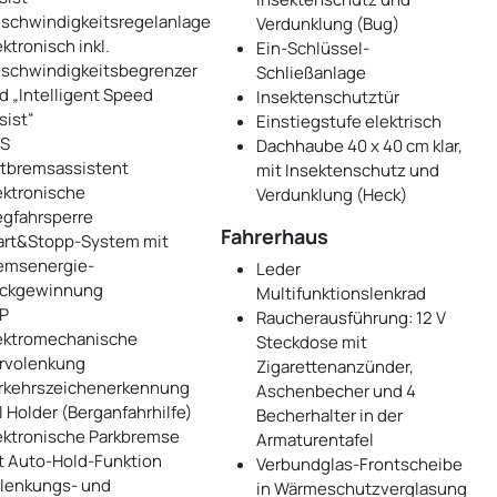
schwindigkeitsregelanlage
Verdunklung (Bug)
ektronisch inkl.
Ein-Schlüssel-
schwindigkeitsbegrenzer
Schließanlage
d „Intelligent Speed
Insektenschutztür
sist“
Einstiegstufe elektrisch
S
Dachhaube 40 x 40 cm klar,
tbremsassistent
mit Insektenschutz und
ektronische
Verdunklung (Heck)
gfahrsperre
Fahrerhaus
art&Stopp-System mit
emsenergie-
Leder
ckgewinnung
Multifunktionslenkrad
P
Raucherausführung: 12 V
ektromechanische
Steckdose mit
rvolenkung
Zigarettenanzünder,
rkehrszeichenerkennung
Aschenbecher und 4
ll Holder (Berganfahrhilfe)
Becherhalter in der
ektronische Parkbremse
Armaturentafel
t Auto-Hold-Funktion
Verbundglas-Frontscheibe
lenkungs- und
in Wärmeschutzverglasung