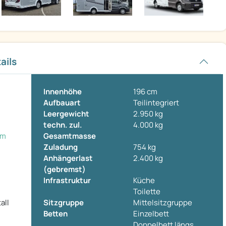
ails
Innenhöhe
196 cm
Aufbauart
Teilintegriert
Leergewicht
2.950 kg
techn. zul.
4.000 kg
um
Gesamtmasse
Zuladung
754 kg
Anhängerlast
2.400 kg
(gebremst)
Infrastruktur
Küche
Toilette
all
Sitzgruppe
Mittelsitzgruppe
Betten
Einzelbett
Doppelbett längs