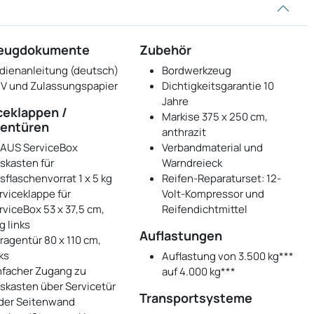
zeugdokumente
Zubehör
dienanleitung (deutsch)
Bordwerkzeug
V und Zulassungspapier
Dichtigkeitsgarantie 10
Jahre
ceklappen /
Markise 375 x 250 cm,
entüren
anthrazit
AUS ServiceBox
Verbandmaterial und
skasten für
Warndreieck
sflaschenvorrat 1 x 5 kg
Reifen-Reparaturset: 12-
rviceklappe für
Volt-Kompressor und
rviceBox 53 x 37,5 cm,
Reifendichtmittel
g links
Auflastungen
ragentür 80 x 110 cm,
ks
Auflastung von 3.500 kg***
nfacher Zugang zu
auf 4.000 kg***
skasten über Servicetür
Transportsysteme
 der Seitenwand