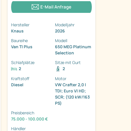
E-Mail Anfrage
Hersteller
Modelljahr
Knaus
2026
Baureihe
Modell
ter
Van TI Plus
650 MEG Platinum
Selection
Schlafplätze
Sitze mit Gurt
2
2
Kraftstoff
Motor
Diesel
VW Crafter 2,0 l
TDI; Euro VI HD;
SCR; (120 kW/163
PS)
Preisbereich
75.000 - 100.000 €
Händler