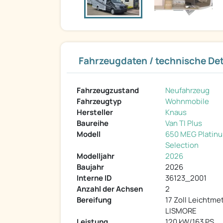
Fahrzeugdaten / technische Det
Fahrzeugzustand
Neufahrzeug
Fahrzeugtyp
Wohnmobile
Hersteller
Knaus
Baureihe
Van TI Plus
Modell
650 MEG Platin
Selection
Modelljahr
2026
Baujahr
2026
Interne ID
36123_2001
Anzahl der Achsen
2
Bereifung
17 Zoll Leichtmet
LISMORE
Leistung
120 kW/163 PS