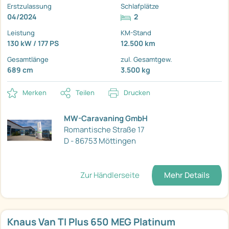
Erstzulassung
Schlafplätze
04/2024
2
Leistung
KM-Stand
130 kW / 177 PS
12.500 km
Gesamtlänge
zul. Gesamtgew.
689 cm
3.500 kg
Merken
Teilen
Drucken
MW-Caravaning GmbH
Romantische Straße 17
D - 86753 Möttingen
Zur Händlerseite
Mehr Details
Knaus Van TI Plus 650 MEG Platinum