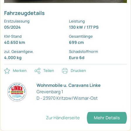
Fahrzeugdetails
Erstzulassung
Leistung
05/2024
130 kW / 177 PS
KM-Stand
Gesamtlänge
40.650 km
699 cm
zul. Gesamtgew.
Schadstoffnorm
4.000 kg
Euro 6d
Merken
Teilen
Drucken
Wohnmobile u. Caravans Linke
Grevenbarg 1
D - 23970 Kritzow/Wismar-Ost
Zur Händlerseite
Mehr Details