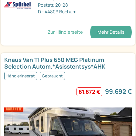
Poststr. 20-28
D - 44809 Bochum
Zur Händlerseite
Mehr Details
Knaus Van TI Plus 650 MEG Platinum
Selection Autom.*Asisstentsys*AHK
Händlerinserat
Gebraucht
99.692 €
81.872 €