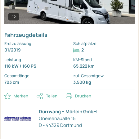
12
Fahrzeugdetails
Erstzulassung
Schlafplätze
01/2019
2
Leistung
KM-Stand
118 kW / 160 PS
65.222 km
Gesamtlänge
zul. Gesamtgew.
703 cm
3.500 kg
Merken
Teilen
Drucken
Dürrwang + Mörlein GmbH
Gneisenaualle 15
D - 44329 Dortmund