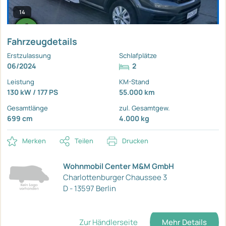
14
Fahrzeugdetails
Erstzulassung
Schlafplätze
06/2024
2
Leistung
KM-Stand
130 kW / 177 PS
55.000 km
Gesamtlänge
zul. Gesamtgew.
699 cm
4.000 kg
Merken
Teilen
Drucken
Wohnmobil Center M&M GmbH
Charlottenburger Chaussee 3
D - 13597 Berlin
Zur Händlerseite
Mehr Details