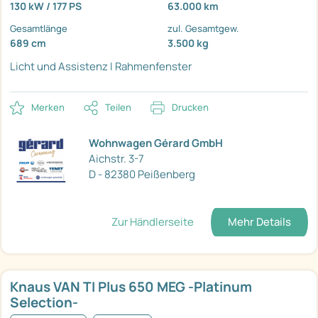
130 kW / 177 PS
63.000 km
Gesamtlänge
zul. Gesamtgew.
689 cm
3.500 kg
Licht und Assistenz I
Rahmenfenster
Merken
Teilen
Drucken
Wohnwagen Gérard GmbH
Aichstr. 3-7
D - 82380 Peißenberg
Zur Händlerseite
Mehr Details
Knaus VAN TI Plus 650 MEG -Platinum
Selection-