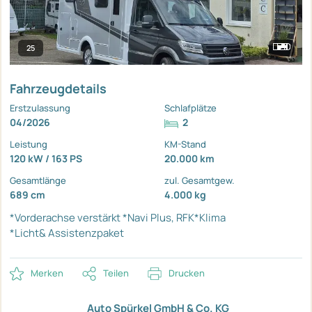
25
Fahrzeugdetails
Erstzulassung
Schlafplätze
04/2026
2
Leistung
KM-Stand
120 kW / 163 PS
20.000 km
Gesamtlänge
zul. Gesamtgew.
689 cm
4.000 kg
*Vorderachse verstärkt
*Navi Plus, RFK*Klima
*Licht& Assistenzpaket
Merken
Teilen
Drucken
Auto Spürkel GmbH & Co. KG