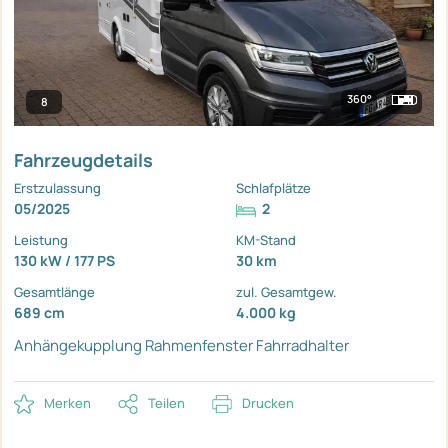
360°
8
Fahrzeugdetails
Erstzulassung
Schlafplätze
05/2025
2
Leistung
KM-Stand
130 kW / 177 PS
30 km
Gesamtlänge
zul. Gesamtgew.
689 cm
4.000 kg
Anhängekupplung
Rahmenfenster
Fahrradhalter
Merken
Teilen
Drucken