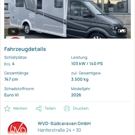
14
Fahrzeugdetails
Schlafplätze
Leistung
4
103 kW / 140 PS
Gesamtlänge
zul. Gesamtgew.
747 cm
3.500 kg
Schadstoffnorm
Modelljahr
Euro VI
2026
Merken
Teilen
Drucken
WVD-Südcaravan GmbH
Hanferstraße 24 + 30