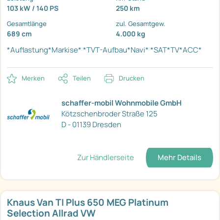
103 kW / 140 PS
250 km
Gesamtlänge
zul. Gesamtgew.
689 cm
4.000 kg
*Auflastung*Markise*
*TVT-Aufbau*Navi*
*SAT*TV*ACC*
Merken
Teilen
Drucken
schaffer-mobil Wohnmobile GmbH
Kötzschenbroder Straße 125
D - 01139 Dresden
Zur Händlerseite
Mehr Details
Knaus Van TI Plus 650 MEG Platinum
Selection Allrad VW