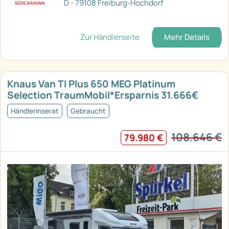
D - 79108 Freiburg-Hochdorf
Zur Händlerseite
Mehr Details
Knaus Van TI Plus 650 MEG Platinum
Selection TraumMobil*Ersparnis 31.666€
Händlerinserat
Gebraucht
108.646 €
79.980 €