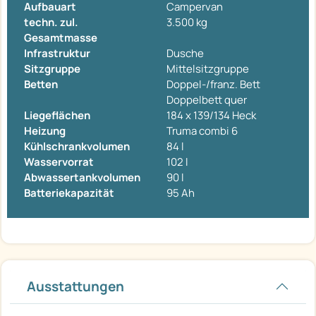
Aufbauart
Campervan
techn. zul.
3.500 kg
Gesamtmasse
Infrastruktur
Dusche
Sitzgruppe
Mittelsitzgruppe
Betten
Doppel-/franz. Bett
Doppelbett quer
Liegeflächen
184 x 139/134 Heck
Heizung
Truma combi 6
Kühlschrankvolumen
84 l
Wasservorrat
102 l
Abwassertankvolumen
90 l
Batteriekapazität
95 Ah
Ausstattungen