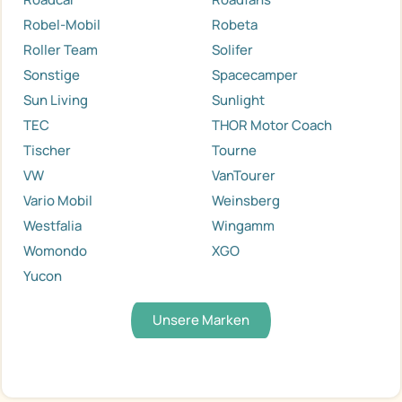
Robel-Mobil
Robeta
Roller Team
Solifer
Sonstige
Spacecamper
Sun Living
Sunlight
TEC
THOR Motor Coach
Tischer
Tourne
VW
VanTourer
Vario Mobil
Weinsberg
Westfalia
Wingamm
Womondo
XGO
Yucon
Unsere Marken