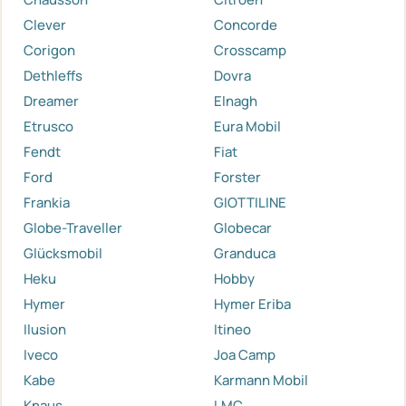
Clever
Concorde
Corigon
Crosscamp
Dethleffs
Dovra
Dreamer
Elnagh
Etrusco
Eura Mobil
Fendt
Fiat
Ford
Forster
Frankia
GIOTTILINE
Globe-Traveller
Globecar
Glücksmobil
Granduca
Heku
Hobby
Hymer
Hymer Eriba
Ilusion
Itineo
Iveco
Joa Camp
Kabe
Karmann Mobil
Knaus
LMC