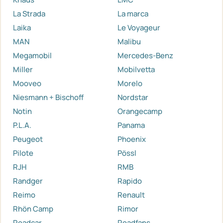
La Strada
La marca
Laika
Le Voyageur
MAN
Malibu
Megamobil
Mercedes-Benz
Miller
Mobilvetta
Mooveo
Morelo
Niesmann + Bischoff
Nordstar
Notin
Orangecamp
P.L.A.
Panama
Peugeot
Phoenix
Pilote
Pössl
RJH
RMB
Randger
Rapido
Reimo
Renault
Rhön Camp
Rimor
Roadcar
Roadfans