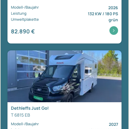
Modell-/Baujahr
2026
Leistung
132 KW / 180 PS
Umweltplakette
grün
82.890 €
Dethleffs Just Go!
T 6815 EB
Modell-/Baujahr
2027