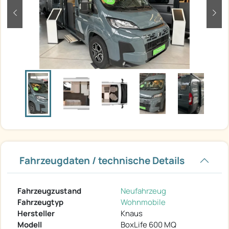
zurück
weit
Fahrzeugdaten / technische Details
Fahrzeugzustand
Neufahrzeug
Fahrzeugtyp
Wohnmobile
Hersteller
Knaus
Modell
BoxLife 600 MQ