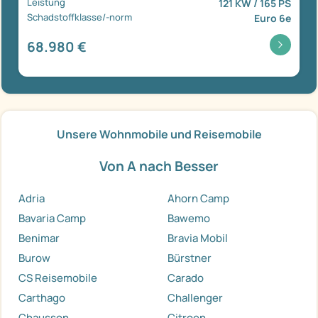
Leistung
121 KW / 165 PS
Schadstoffklasse/-norm
Euro 6e
68.980 €
Unsere Wohnmobile und Reisemobile
Von A nach Besser
Adria
Ahorn Camp
Bavaria Camp
Bawemo
Benimar
Bravia Mobil
Burow
Bürstner
CS Reisemobile
Carado
Carthago
Challenger
Chausson
Citroen