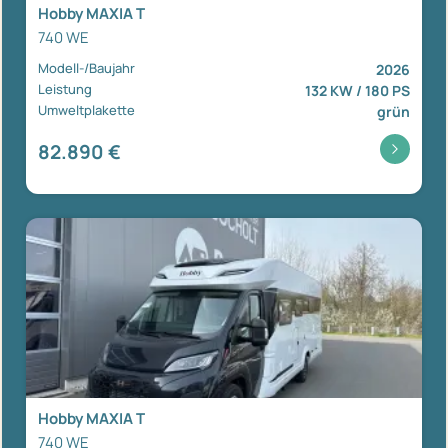
Hobby MAXIA T
740 WE
Modell-/Baujahr
2026
Leistung
132 KW / 180 PS
Umweltplakette
grün
82.890 €
Hobby MAXIA T
740 WE