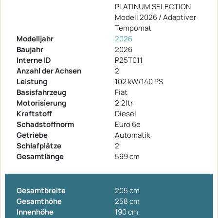
PLATINUM SELECTION
Modell 2026 / Adaptiver
Tempomat
Modelljahr
2026
Baujahr
2026
Interne ID
P25T011
Anzahl der Achsen
2
Leistung
102 kW/140 PS
Basisfahrzeug
Fiat
Motorisierung
2,2ltr
Kraftstoff
Diesel
Schadstoffnorm
Euro 6e
Getriebe
Automatik
Schlafplätze
2
Gesamtlänge
599 cm
Gesamtbreite
205 cm
Gesamthöhe
258 cm
Innenhöhe
190 cm