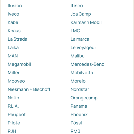
Ilusion
Itineo
Iveco
Joa Camp
Kabe
Karmann Mobil
Knaus
LMC
La Strada
La marca
Laika
Le Voyageur
MAN
Malibu
Megamobil
Mercedes-Benz
Miller
Mobilvetta
Mooveo
Morelo
Niesmann + Bischoff
Nordstar
Notin
Orangecamp
P.L.A.
Panama
Peugeot
Phoenix
Pilote
Pössl
RJH
RMB