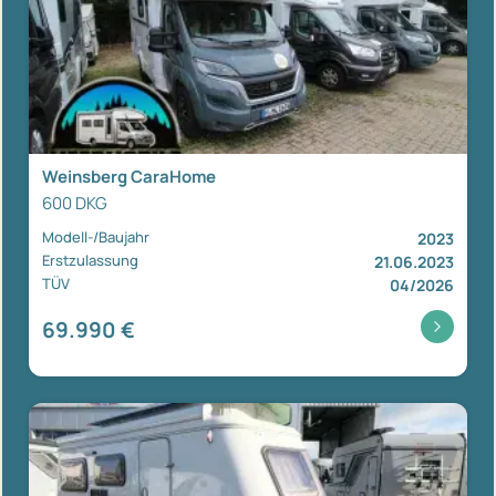
Weinsberg CaraHome
600 DKG
Modell-/Baujahr
2023
Erstzulassung
21.06.2023
TÜV
04/2026
69.990 €