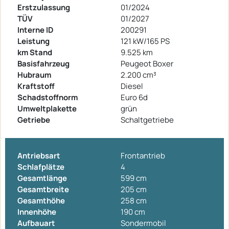
Erstzulassung
01/2024
TÜV
01/2027
Interne ID
200291
Leistung
121 kW/165 PS
km Stand
9.525 km
Basisfahrzeug
Peugeot Boxer
Hubraum
2.200 cm³
Kraftstoff
Diesel
Schadstoffnorm
Euro 6d
Umweltplakette
grün
Getriebe
Schaltgetriebe
Antriebsart
Frontantrieb
Schlafplätze
4
Gesamtlänge
599 cm
Gesamtbreite
205 cm
Gesamthöhe
258 cm
Innenhöhe
190 cm
Aufbauart
Sondermobil