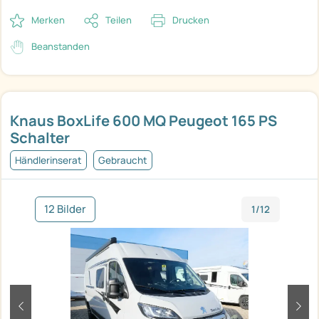
Merken
Teilen
Drucken
Beanstanden
Knaus BoxLife 600 MQ Peugeot 165 PS
Schalter
Händlerinserat
Gebraucht
12 Bilder
1/12
zurück
weit