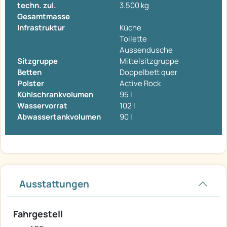
techn. zul.
3.500 kg
Gesamtmasse
Infrastruktur
Küche
Toilette
Aussendusche
Sitzgruppe
Mittelsitzgruppe
Betten
Doppelbett quer
Polster
Active Rock
Kühlschrankvolumen
95 l
Wasservorrat
102 l
Abwassertankvolumen
90 l
Ausstattungen
Fahrgestell