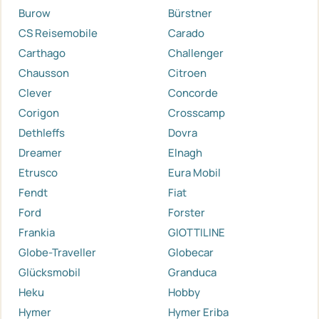
Burow
Bürstner
CS Reisemobile
Carado
Carthago
Challenger
Chausson
Citroen
Clever
Concorde
Corigon
Crosscamp
Dethleffs
Dovra
Dreamer
Elnagh
Etrusco
Eura Mobil
Fendt
Fiat
Ford
Forster
Frankia
GIOTTILINE
Globe-Traveller
Globecar
Glücksmobil
Granduca
Heku
Hobby
Hymer
Hymer Eriba