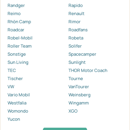
Randger
Rapido
Reimo
Renault
Rhön Camp
Rimor
Roadcar
Roadfans
Robel-Mobil
Robeta
Roller Team
Solifer
Sonstige
Spacecamper
Sun Living
Sunlight
TEC
THOR Motor Coach
Tischer
Tourne
VW
VanTourer
Vario Mobil
Weinsberg
Westfalia
Wingamm
Womondo
XGO
Yucon