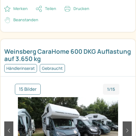
Merken
Teilen
Drucken
Beanstanden
Weinsberg CaraHome 600 DKG Auflastung
auf 3.650 kg
Händlerinserat
Gebraucht
15 Bilder
1/15
zurück
weit