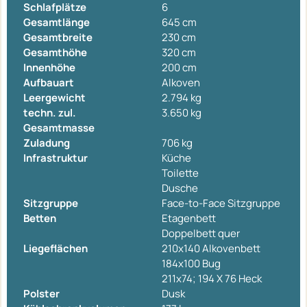
Schlafplätze
6
Gesamtlänge
645 cm
Gesamtbreite
230 cm
Gesamthöhe
320 cm
Innenhöhe
200 cm
Aufbauart
Alkoven
Leergewicht
2.794 kg
techn. zul.
3.650 kg
Gesamtmasse
Zuladung
706 kg
Infrastruktur
Küche
Toilette
Dusche
Sitzgruppe
Face-to-Face Sitzgruppe
Betten
Etagenbett
Doppelbett quer
Liegeflächen
210x140 Alkovenbett
184x100 Bug
211x74; 194 X 76 Heck
Polster
Dusk