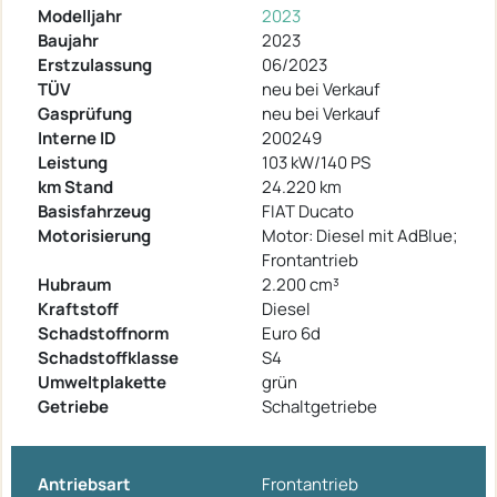
Modelljahr
2023
Baujahr
2023
Erstzulassung
06/2023
TÜV
neu bei Verkauf
Gasprüfung
neu bei Verkauf
Interne ID
200249
Leistung
103 kW/140 PS
km Stand
24.220 km
Basisfahrzeug
FIAT Ducato
Motorisierung
Motor: Diesel mit AdBlue;
Frontantrieb
Hubraum
2.200 cm³
Kraftstoff
Diesel
Schadstoffnorm
Euro 6d
Schadstoffklasse
S4
Umweltplakette
grün
Getriebe
Schaltgetriebe
Antriebsart
Frontantrieb