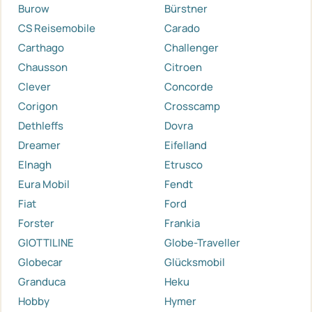
Burow
Bürstner
CS Reisemobile
Carado
Carthago
Challenger
Chausson
Citroen
Clever
Concorde
Corigon
Crosscamp
Dethleffs
Dovra
Dreamer
Eifelland
Elnagh
Etrusco
Eura Mobil
Fendt
Fiat
Ford
Forster
Frankia
GIOTTILINE
Globe-Traveller
Globecar
Glücksmobil
Granduca
Heku
Hobby
Hymer