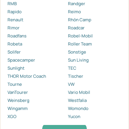
RMB
Randger
Rapido
Reimo
Renault
Rhön Camp
Rimor
Roadcar
Roadfans
Robel-Mobil
Robeta
Roller Team
Solifer
Sonstige
Spacecamper
Sun Living
Sunlight
TEC
THOR Motor Coach
Tischer
Tourne
VW
VanTourer
Vario Mobil
Weinsberg
Westfalia
Wingamm
Womondo
XGO
Yucon