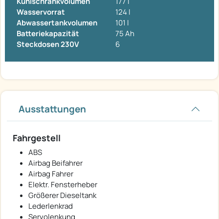
Kühlschrankvolumen
177 l
Wasservorrat
124 l
Abwassertankvolumen
101 l
Batteriekapazität
75 Ah
Steckdosen 230V
6
Ausstattungen
Fahrgestell
ABS
Airbag Beifahrer
Airbag Fahrer
Elektr. Fensterheber
Größerer Dieseltank
Lederlenkrad
Servolenkung