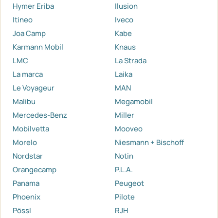
Hymer Eriba
Ilusion
Itineo
Iveco
Joa Camp
Kabe
Karmann Mobil
Knaus
LMC
La Strada
La marca
Laika
Le Voyageur
MAN
Malibu
Megamobil
Mercedes-Benz
Miller
Mobilvetta
Mooveo
Morelo
Niesmann + Bischoff
Nordstar
Notin
Orangecamp
P.L.A.
Panama
Peugeot
Phoenix
Pilote
Pössl
RJH