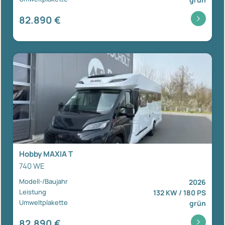
82.890 €
Hobby MAXIA T
740 WE
Modell-/Baujahr
2026
Leistung
132 KW / 180 PS
Umweltplakette
grün
82.890 €