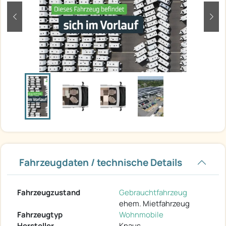
zurück
weit
Fahrzeugdaten / technische Details
Fahrzeugzustand
Gebrauchtfahrzeug
ehem. Mietfahrzeug
Fahrzeugtyp
Wohnmobile
Hersteller
Knaus