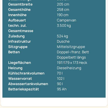
Gesamtbreite
205 cm
Gesamthöhe
258 cm
Innenhöhe
190 cm
Aufbauart
Campervan
techn. zul.
3.500 kg
Gesamtmasse
Zuladung
524 kg
Infrastruktur
Dusche
Sitzgruppe
Mittelsitzgruppe
Betten
Doppel-/franz. Bett
Doppelbett längs
Liegeflächen
197/179 x 173 Heck
Heizung
Dieselheizung
Kühlschrankvolumen
70 l
Wasservorrat
102 l
Abwassertankvolumen
90 l
Batteriekapazität
95 Ah