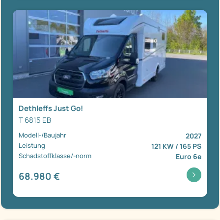
Dethleffs Just Go!
T 6815 EB
Modell-/Baujahr
2027
Leistung
121 KW / 165 PS
Schadstoffklasse/-norm
Euro 6e
68.980 €