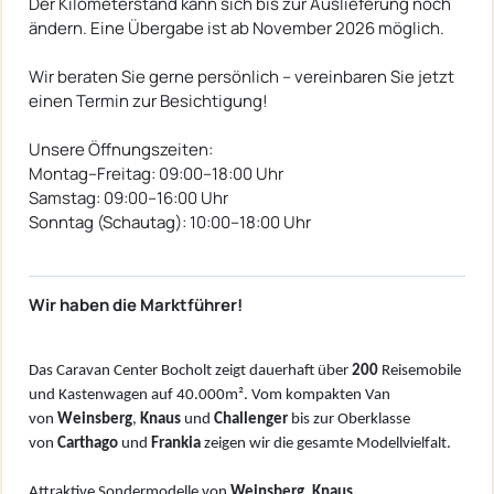
Der Kilometerstand kann sich bis zur Auslieferung noch
ändern. Eine Übergabe ist ab November 2026 möglich.
Wir beraten Sie gerne persönlich – vereinbaren Sie jetzt
einen Termin zur Besichtigung!
Unsere Öffnungszeiten:
Montag–Freitag: 09:00–18:00 Uhr
Samstag: 09:00–16:00 Uhr
Sonntag (Schautag): 10:00–18:00 Uhr
Wir haben die Marktführer!
Das Caravan Center Bocholt zeigt dauerhaft über
200
Reisemobile
und Kastenwagen auf 40.000m². Vom kompakten Van
von
W
einsberg
,
Knaus
und
Challenger
bis zur Oberklasse
von
Carthago
und
Frankia
zeigen wir die gesamte Modellvielfalt.
Attraktive Sondermodelle von
Weinsberg
,
Knaus,