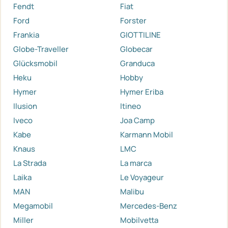
Fendt
Fiat
Ford
Forster
Frankia
GIOTTILINE
Globe-Traveller
Globecar
Glücksmobil
Granduca
Heku
Hobby
Hymer
Hymer Eriba
Ilusion
Itineo
Iveco
Joa Camp
Kabe
Karmann Mobil
Knaus
LMC
La Strada
La marca
Laika
Le Voyageur
MAN
Malibu
Megamobil
Mercedes-Benz
Miller
Mobilvetta