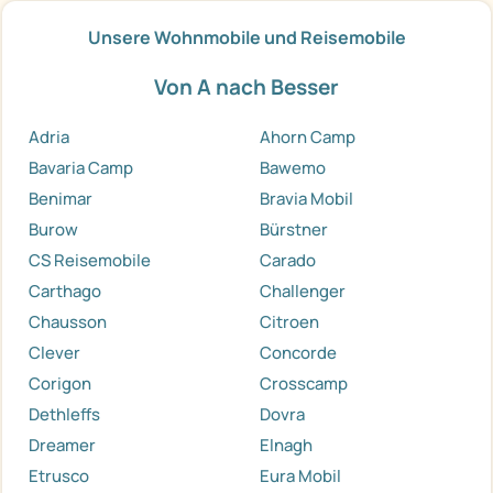
Unsere Wohnmobile und Reisemobile
Von A nach Besser
Adria
Ahorn Camp
Bavaria Camp
Bawemo
Benimar
Bravia Mobil
Burow
Bürstner
CS Reisemobile
Carado
Carthago
Challenger
Chausson
Citroen
Clever
Concorde
Corigon
Crosscamp
Dethleffs
Dovra
Dreamer
Elnagh
Etrusco
Eura Mobil