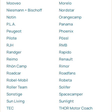
Mooveo
Morelo
Niesmann + Bischoff
Nordstar
Notin
Orangecamp
P.L.A.
Panama
Peugeot
Phoenix
Pilote
Pössl
RJH
RMB
Randger
Rapido
Reimo
Renault
Rhön Camp
Rimor
Roadcar
Roadfans
Robel-Mobil
Robeta
Roller Team
Solifer
Sonstige
Spacecamper
Sun Living
Sunlight
TEC
THOR Motor Coach