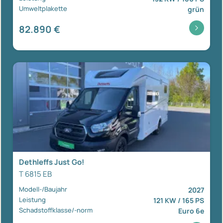
Umweltplakette
grün
82.890 €
Dethleffs Just Go!
T 6815 EB
Modell-/Baujahr
2027
Leistung
121 KW / 165 PS
Schadstoffklasse/-norm
Euro 6e