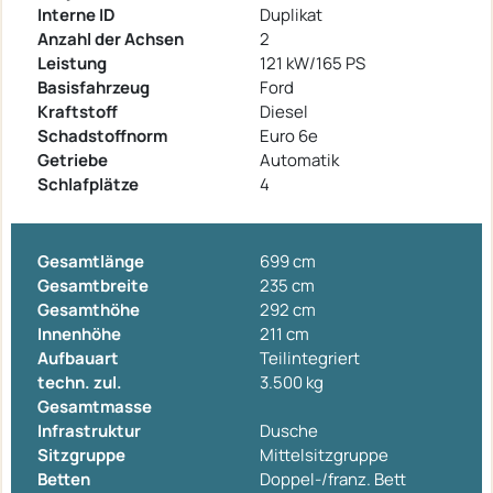
Interne ID
Duplikat
Anzahl der Achsen
2
Leistung
121 kW/165 PS
Basisfahrzeug
Ford
Kraftstoff
Diesel
Schadstoffnorm
Euro 6e
Getriebe
Automatik
Schlafplätze
4
Gesamtlänge
699 cm
Gesamtbreite
235 cm
Gesamthöhe
292 cm
Innenhöhe
211 cm
Aufbauart
Teilintegriert
techn. zul.
3.500 kg
Gesamtmasse
Infrastruktur
Dusche
Sitzgruppe
Mittelsitzgruppe
Betten
Doppel-/franz. Bett