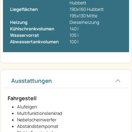
Hubbett
Liegeflächen
190x160 Hubbett
195x130 Mitte
Heizung
Dieselheizung
Kühlschrankvolumen
140 l
Wasservorrat
105 l
Abwassertankvolumen
100 l
Ausstattungen
Fahrgestell
Alufelgen
Multifunktionslenkrad
Nebelscheinwerfer
Abstandstempomat