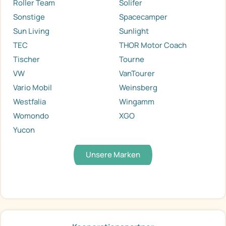
Roller Team
Solifer
Sonstige
Spacecamper
Sun Living
Sunlight
TEC
THOR Motor Coach
Tischer
Tourne
VW
VanTourer
Vario Mobil
Weinsberg
Westfalia
Wingamm
Womondo
XGO
Yucon
Unsere Marken