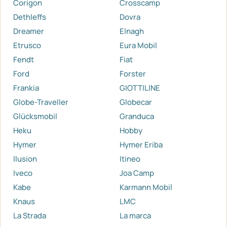
Corigon
Crosscamp
Dethleffs
Dovra
Dreamer
Elnagh
Etrusco
Eura Mobil
Fendt
Fiat
Ford
Forster
Frankia
GIOTTILINE
Globe-Traveller
Globecar
Glücksmobil
Granduca
Heku
Hobby
Hymer
Hymer Eriba
Ilusion
Itineo
Iveco
Joa Camp
Kabe
Karmann Mobil
Knaus
LMC
La Strada
La marca