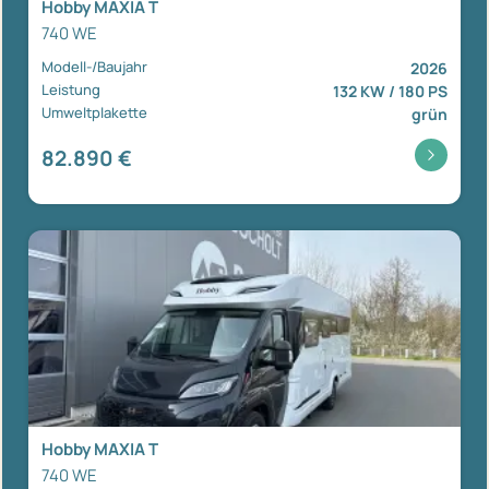
Hobby MAXIA T
740 WE
Modell-/Baujahr
2026
Leistung
132 KW / 180 PS
Umweltplakette
grün
82.890 €
Hobby MAXIA T
740 WE