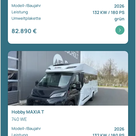
Modell-/Baujahr
2026
Leistung
132 KW / 180 PS
Umweltplakette
grün
82.890 €
Hobby MAXIA T
740 WE
Modell-/Baujahr
2026
Leistung
132 KW / 180 PS