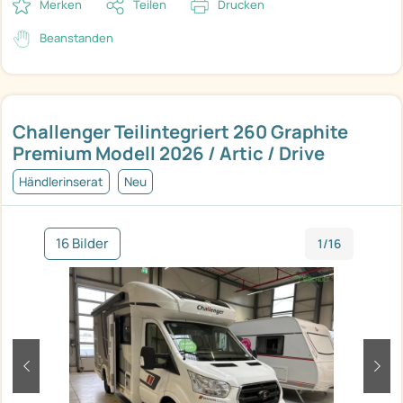
Merken
Teilen
Drucken
Beanstanden
Challenger Teilintegriert 260 Graphite
Premium Modell 2026 / Artic / Drive
Händlerinserat
Neu
16 Bilder
1/16
zurück
weit