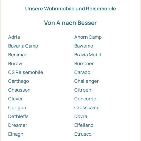
Unsere Wohnmobile und Reisemobile
Von A nach Besser
Adria
Ahorn Camp
Bavaria Camp
Bawemo
Benimar
Bravia Mobil
Burow
Bürstner
CS Reisemobile
Carado
Carthago
Challenger
Chausson
Citroen
Clever
Concorde
Corigon
Crosscamp
Dethleffs
Dovra
Dreamer
Eifelland
Elnagh
Etrusco