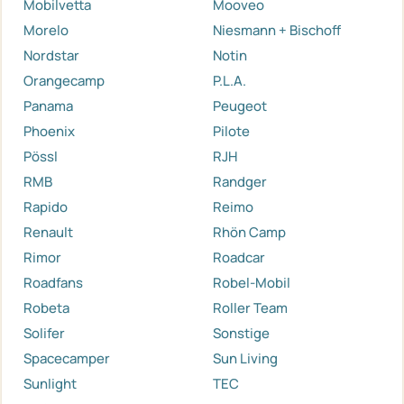
Mobilvetta
Mooveo
Morelo
Niesmann + Bischoff
Nordstar
Notin
Orangecamp
P.L.A.
Panama
Peugeot
Phoenix
Pilote
Pössl
RJH
RMB
Randger
Rapido
Reimo
Renault
Rhön Camp
Rimor
Roadcar
Roadfans
Robel-Mobil
Robeta
Roller Team
Solifer
Sonstige
Spacecamper
Sun Living
Sunlight
TEC