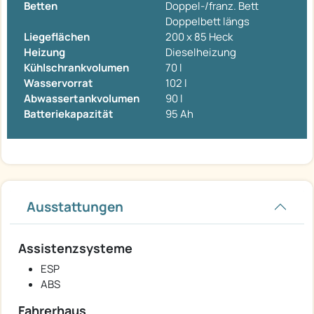
Betten
Doppel-/franz. Bett
Doppelbett längs
Liegeflächen
200 x 85 Heck
Heizung
Dieselheizung
Kühlschrankvolumen
70 l
Wasservorrat
102 l
Abwassertankvolumen
90 l
Batteriekapazität
95 Ah
Ausstattungen
Assistenzsysteme
ESP
ABS
Fahrerhaus