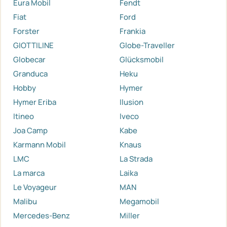
Eura Mobil
Fendt
Fiat
Ford
Forster
Frankia
GIOTTILINE
Globe-Traveller
Globecar
Glücksmobil
Granduca
Heku
Hobby
Hymer
Hymer Eriba
Ilusion
Itineo
Iveco
Joa Camp
Kabe
Karmann Mobil
Knaus
LMC
La Strada
La marca
Laika
Le Voyageur
MAN
Malibu
Megamobil
Mercedes-Benz
Miller