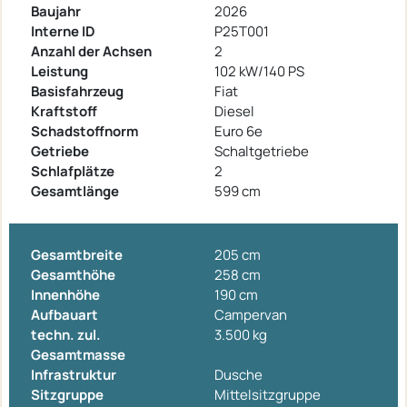
Baujahr
2026
Interne ID
P25T001
Anzahl der Achsen
2
Leistung
102 kW/140 PS
Basisfahrzeug
Fiat
Kraftstoff
Diesel
Schadstoffnorm
Euro 6e
Getriebe
Schaltgetriebe
Schlafplätze
2
Gesamtlänge
599 cm
Gesamtbreite
205 cm
Gesamthöhe
258 cm
Innenhöhe
190 cm
Aufbauart
Campervan
techn. zul.
3.500 kg
Gesamtmasse
Infrastruktur
Dusche
Sitzgruppe
Mittelsitzgruppe