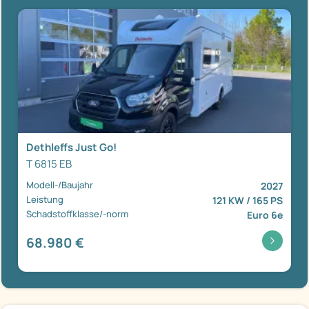
Dethleffs Just Go!
T 6815 EB
Modell-/Baujahr
2027
Leistung
121 KW / 165 PS
Schadstoffklasse/-norm
Euro 6e
68.980 €