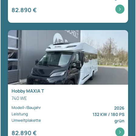
82.890 €
Hobby MAXIA T
740 WE
Modell-/Baujahr
2026
Leistung
132 KW / 180 PS
Umweltplakette
grün
82.890 €