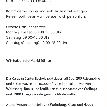
unkompliziert an den Start.
Komm gerne vorbei und sieh dir dein zukünftiges
Reisemobil live an – wir beraten dich persönlich.
Unsere Öffnungszeiten:
Montag–Freitag: 09:00–18:00 Uhr
Samstag: 09:00–16:00 Uhr
Sonntag (Schautag): 10:00–18:00 Uhr
Wir haben die Marktführer!
Das Caravan Center Bocholt zeigt dauerhaft über
200
Reisemobile
und Kastenwagen auf 40.000m². Vom kompakten Van von
W
einsberg
,
Knaus
und
Malibu
bis zur Oberklasse von
Carthago
und
Frankia
zeigen wir die gesamte Modellvielfalt.
Attraktive Sondermodelle von
Weinsberg
,
Knaus
und
Hobby