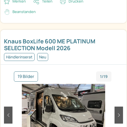
Merken
Teilen
Drucken
Beanstanden
Knaus BoxLife 600 ME PLATINUM
SELECTION Modell 2026
Händlerinserat
Neu
19 Bilder
1/19
zurück
weit