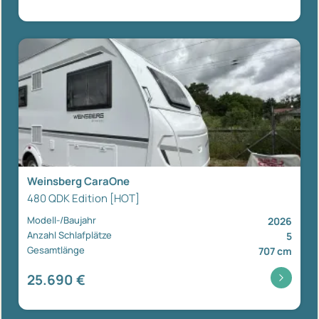
Weinsberg CaraOne
480 QDK Edition [HOT]
Modell-/Baujahr
2026
Anzahl Schlafplätze
5
Gesamtlänge
707 cm
25.690 €