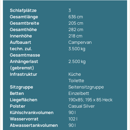
Schlafplätze
3
Gesamtlänge
636 cm
Gesamtbreite
205 cm
Gesamthöhe
282 cm
Innenhöhe
218 cm
Aufbauart
Campervan
techn. zul.
3.500 kg
Gesamtmasse
Anhängerlast
2.500 kg
(gebremst)
Infrastruktur
Küche
Toilette
Sitzgruppe
Seitensitzgruppe
Betten
Einzelbett
Liegeflächen
190x85; 195 x 85 Heck
Polster
Casual Silver
Kühlschrankvolumen
90 l
Wasservorrat
102 l
Abwassertankvolumen
90 l