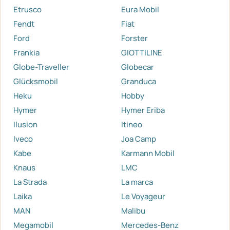
Etrusco
Eura Mobil
Fendt
Fiat
Ford
Forster
Frankia
GIOTTILINE
Globe-Traveller
Globecar
Glücksmobil
Granduca
Heku
Hobby
Hymer
Hymer Eriba
Ilusion
Itineo
Iveco
Joa Camp
Kabe
Karmann Mobil
Knaus
LMC
La Strada
La marca
Laika
Le Voyageur
MAN
Malibu
Megamobil
Mercedes-Benz