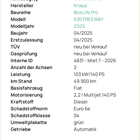
Hersteller
Knaus
Baureihe
BoxLife Pro
Modell
630 FREEWAY
Modelljahr
2025
Baujahr
04/2025
Erstzulassung
04/2025
TÜV
neu bei Verkauf
Gasprüfung
neu bei Verkauf
Interne ID
4831 - Miet 7 - 2026
Anzahl der Achsen
2
Leistung
103 kW/140 PS
km Stand
49.900 km
Basisfahrzeug
Fiat
Motorisierung
2,2 l Multijet 140 PS
Kraftstoff
Diesel
Schadstoffnorm
Euro 6e
Schadstoffklasse
S4
Umweltplakette
grün
Getriebe
Automatik