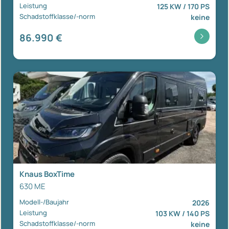
Leistung
125 KW / 170 PS
Schadstoffklasse/-norm
keine
86.990 €
Knaus BoxTime
630 ME
Modell-/Baujahr
2026
Leistung
103 KW / 140 PS
Schadstoffklasse/-norm
keine