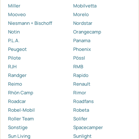
Miller
Mobilvetta
Mooveo
Morelo
Niesmann + Bischoff
Nordstar
Notin
Orangecamp
P.L.A.
Panama
Peugeot
Phoenix
Pilote
Pössl
RJH
RMB
Randger
Rapido
Reimo
Renault
Rhön Camp
Rimor
Roadcar
Roadfans
Robel-Mobil
Robeta
Roller Team
Solifer
Sonstige
Spacecamper
Sun Living
Sunlight