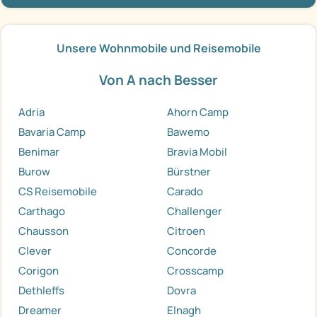
Unsere Wohnmobile und Reisemobile
Von A nach Besser
Adria
Ahorn Camp
Bavaria Camp
Bawemo
Benimar
Bravia Mobil
Burow
Bürstner
CS Reisemobile
Carado
Carthago
Challenger
Chausson
Citroen
Clever
Concorde
Corigon
Crosscamp
Dethleffs
Dovra
Dreamer
Elnagh