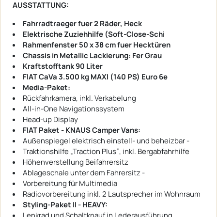
AUSSTATTUNG:
Fahrradtraeger fuer 2 Räder, Heck
Elektrische Zuziehhilfe (Soft-Close-Schi
Rahmenfenster 50 x 38 cm fuer Hecktüren
Chassis in Metallic Lackierung: Fer Grau
Kraftstofftank 90 Liter
FIAT CaVa 3.500 kg MAXI (140 PS) Euro 6e
Media-Paket:
Rückfahrkamera, inkl. Verkabelung
All-in-One Navigationssystem
Head-up Display
FIAT Paket - KNAUS Camper Vans:
Außenspiegel elektrisch einstell- und beheizbar -
Traktionshilfe „Traction Plus“, inkl. Bergabfahrhilfe
Höhenverstellung Beifahrersitz
Ablageschale unter dem Fahrersitz -
Vorbereitung für Multimedia
Radiovorbereitung inkl. 2 Lautsprecher im Wohnraum
Styling-Paket II - HEAVY:
Lenkrad und Schaltknauf in Lederausführung