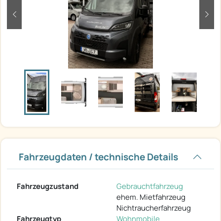
zurück
weit
Fahrzeugdaten / technische Details
Fahrzeugzustand
Gebrauchtfahrzeug
ehem. Mietfahrzeug
Nichtraucherfahrzeug
Fahrzeugtyp
Wohnmobile