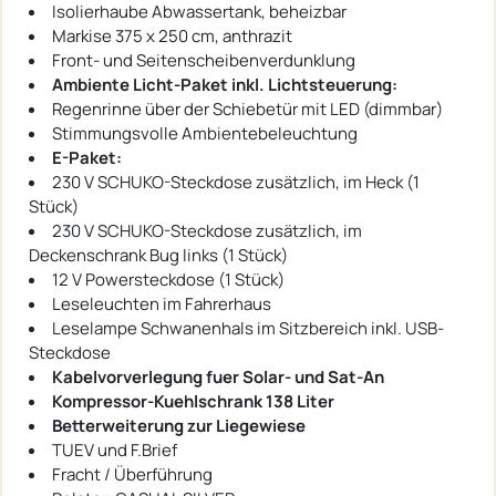
Isolierhaube Abwassertank, beheizbar
Markise 375 x 250 cm, anthrazit
Front- und Seitenscheibenverdunklung
Ambiente Licht-Paket inkl. Lichtsteuerung:
Regenrinne über der Schiebetür mit LED (dimmbar)
Stimmungsvolle Ambientebeleuchtung
E-Paket:
230 V SCHUKO-Steckdose zusätzlich, im Heck (1
Stück)
230 V SCHUKO-Steckdose zusätzlich, im
Deckenschrank Bug links (1 Stück)
12 V Powersteckdose (1 Stück)
Leseleuchten im Fahrerhaus
Leselampe Schwanenhals im Sitzbereich inkl. USB-
Steckdose
Kabelvorverlegung fuer Solar- und Sat-An
Kompressor-Kuehlschrank 138 Liter
Betterweiterung zur Liegewiese
TUEV und F.Brief
Fracht / Überführung