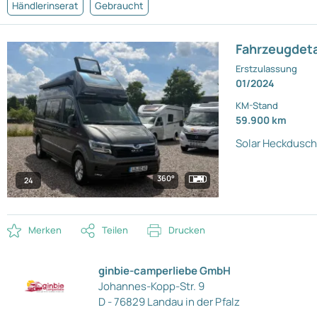
Händlerinserat
Gebraucht
Fahrzeugdeta
Erstzulassung
01/2024
KM-Stand
59.900 km
Solar
Heckdusche
360°
24
Merken
Teilen
Drucken
ginbie-camperliebe GmbH
Johannes-Kopp-Str. 9
D - 76829 Landau in der Pfalz