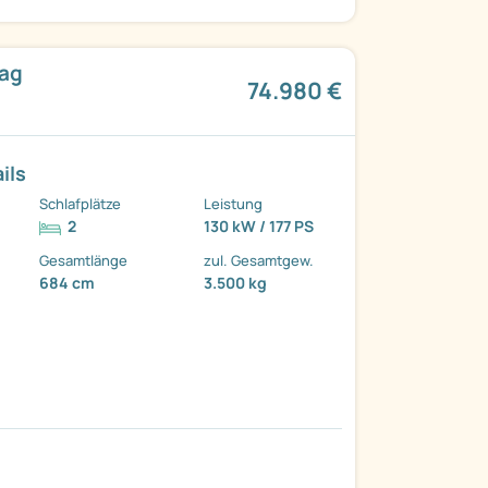
rag
74.980 €
ils
Schlafplätze
Leistung
2
130 kW / 177 PS
Gesamtlänge
zul. Gesamtgew.
684 cm
3.500 kg