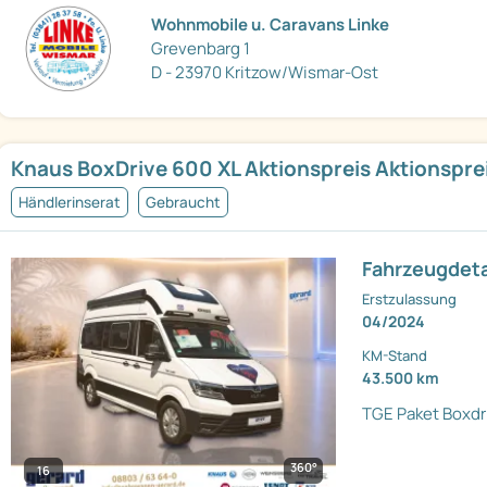
Wohnmobile u. Caravans Linke
Grevenbarg 1
D - 23970 Kritzow/Wismar-Ost
Knaus BoxDrive 600 XL Aktionspreis Aktionspre
Händlerinserat
Gebraucht
Fahrzeugdeta
Erstzulassung
04/2024
KM-Stand
43.500 km
TGE Paket
Boxdr
360°
16