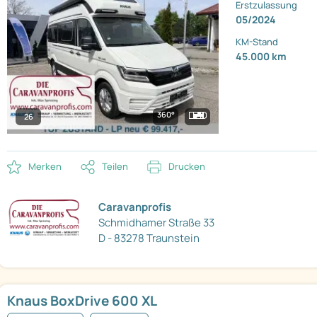
Erstzulassung
05/2024
KM-Stand
45.000 km
360°
26
Merken
Teilen
Drucken
Caravanprofis
Schmidhamer Straße 33
D - 83278 Traunstein
Knaus BoxDrive 600 XL