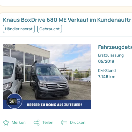
Knaus BoxDrive 680 ME Verkauf im Kundenauft
Händlerinserat
Gebraucht
Fahrzeugdeta
Erstzulassung
05/2019
KM-Stand
7.748 km
26
Merken
Teilen
Drucken