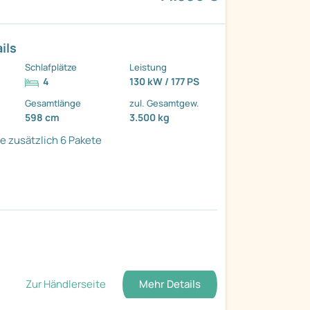
ils
Schlafplätze
Leistung
4
130 kW / 177 PS
Gesamtlänge
zul. Gesamtgew.
598 cm
3.500 kg
 zusätzlich
6 Pakete
Zur Händlerseite
Mehr Details