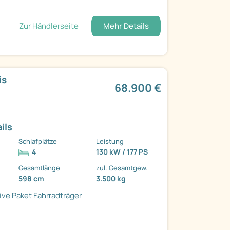
Zur Händlerseite
Mehr Details
is
68.900 €
ils
Schlafplätze
Leistung
4
130 kW / 177 PS
Gesamtlänge
zul. Gesamtgew.
598 cm
3.500 kg
ive Paket
Fahrradträger