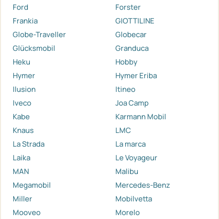
Ford
Forster
Frankia
GIOTTILINE
Globe-Traveller
Globecar
Glücksmobil
Granduca
Heku
Hobby
Hymer
Hymer Eriba
Ilusion
Itineo
Iveco
Joa Camp
Kabe
Karmann Mobil
Knaus
LMC
La Strada
La marca
Laika
Le Voyageur
MAN
Malibu
Megamobil
Mercedes-Benz
Miller
Mobilvetta
Mooveo
Morelo