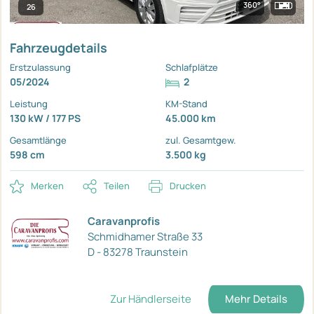
360°
26
Fahrzeugdetails
Erstzulassung
Schlafplätze
05/2024
2
Leistung
KM-Stand
130 kW / 177 PS
45.000 km
Gesamtlänge
zul. Gesamtgew.
598 cm
3.500 kg
Merken
Teilen
Drucken
Caravanprofis
Schmidhamer Straße 33
D - 83278 Traunstein
Zur Händlerseite
Mehr Details