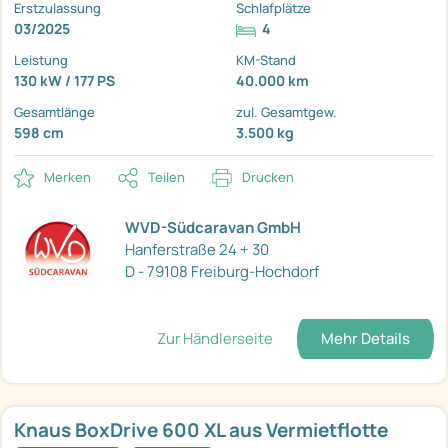
Erstzulassung
Schlafplätze
03/2025
4
Leistung
KM-Stand
130 kW / 177 PS
40.000 km
Gesamtlänge
zul. Gesamtgew.
598 cm
3.500 kg
Merken
Teilen
Drucken
WVD-Südcaravan GmbH
Hanferstraße 24 + 30
D - 79108 Freiburg-Hochdorf
Zur Händlerseite
Mehr Details
Knaus BoxDrive 600 XL aus Vermietflotte