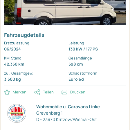
13
Fahrzeugdetails
Erstzulassung
Leistung
06/2024
130 kW / 177 PS
KM-Stand
Gesamtlänge
42.350 km
598 cm
zul. Gesamtgew.
Schadstoffnorm
3.500 kg
Euro 6d
Merken
Teilen
Drucken
Wohnmobile u. Caravans Linke
Grevenbarg 1
D - 23970 Kritzow/Wismar-Ost