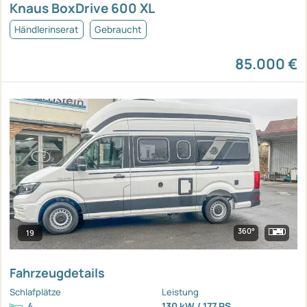
Knaus BoxDrive 600 XL
Händlerinserat
Gebraucht
85.000 €
360°
19
Fahrzeugdetails
Schlafplätze
Leistung
4
130 kW / 177 PS