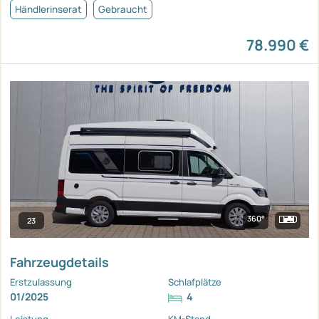
Händlerinserat
Gebraucht
78.990 €
360°
23
Fahrzeugdetails
Erstzulassung
Schlafplätze
01/2025
4