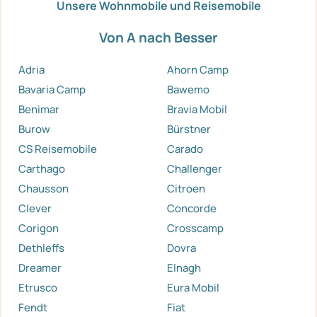
Unsere Wohnmobile und Reisemobile
Von A nach Besser
Adria
Ahorn Camp
Bavaria Camp
Bawemo
Benimar
Bravia Mobil
Burow
Bürstner
CS Reisemobile
Carado
Carthago
Challenger
Chausson
Citroen
Clever
Concorde
Corigon
Crosscamp
Dethleffs
Dovra
Dreamer
Elnagh
Etrusco
Eura Mobil
Fendt
Fiat