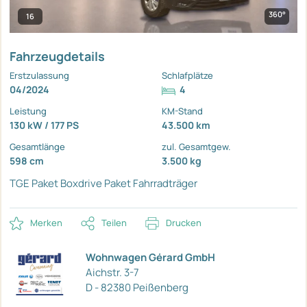
360°
16
Fahrzeugdetails
Erstzulassung
Schlafplätze
04/2024
4
Leistung
KM-Stand
130 kW / 177 PS
43.500 km
Gesamtlänge
zul. Gesamtgew.
598 cm
3.500 kg
TGE Paket
Boxdrive Paket
Fahrradträger
Merken
Teilen
Drucken
Wohnwagen Gérard GmbH
Aichstr. 3-7
D - 82380 Peißenberg