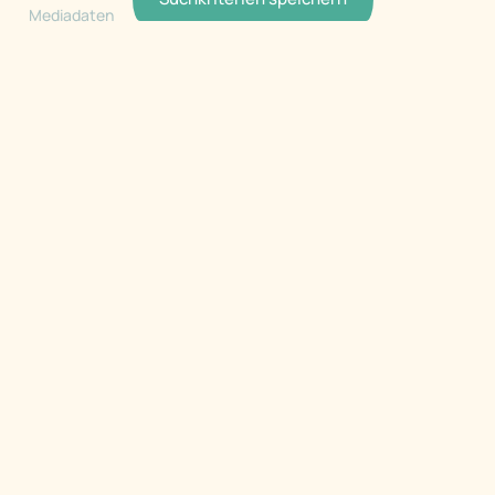
Mediadaten
Service
Sicher kaufen / verkaufen
Herstellerliste
Händlerliste
Kontakt
Privacy Manager
Händler
Händler Login
Registrieren
Händlerinfo
Copyright 1999 - 2026 by Caraworld. Alle Rechte
vorbehalten.