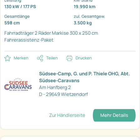
Leistung
KM-Stand
130 kW / 177 PS
19.990 km
Gesamtlänge
zul. Gesamtgew.
598 cm
3.500 kg
Fahrradträger 2 Räder
Markise 300 x 250 cm
Fahrerassistenz-Paket
Merken
Teilen
Drucken
Südsee-Camp, G. und P. Thiele OHG, Abt.
Südsee-Caravans
Am Hanfberg 2
D - 29649 Wietzendorf
Zur Händlerseite
Mehr Details