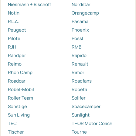
Niesmann + Bischoff
Nordstar
Notin
Orangecamp
P.L.A.
Panama
Peugeot
Phoenix
Pilote
Pössl
RJH
RMB
Randger
Rapido
Reimo
Renault
Rhön Camp
Rimor
Roadcar
Roadfans
Robel-Mobil
Robeta
Roller Team
Solifer
Sonstige
Spacecamper
Sun Living
Sunlight
TEC
THOR Motor Coach
Tischer
Tourne