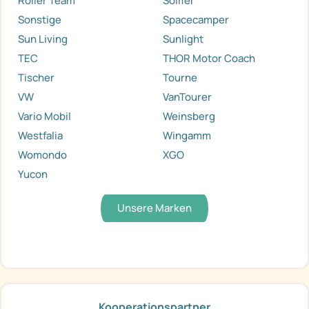
Roller Team
Solifer
Sonstige
Spacecamper
Sun Living
Sunlight
TEC
THOR Motor Coach
Tischer
Tourne
VW
VanTourer
Vario Mobil
Weinsberg
Westfalia
Wingamm
Womondo
XGO
Yucon
Unsere Marken
Kooperationspartner