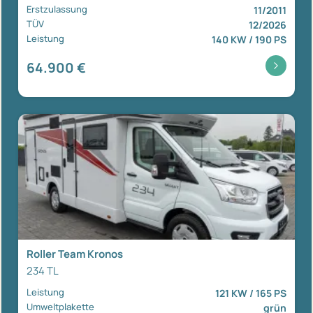
Erstzulassung
11/2011
TÜV
12/2026
Leistung
140 KW / 190 PS
64.900 €
Roller Team Kronos
234 TL
Leistung
121 KW / 165 PS
Umweltplakette
grün