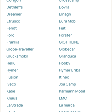
Corigon
Crosscamp
Dethleffs
Dovra
Dreamer
Elnagh
Etrusco
Eura Mobil
Fendt
Fiat
Ford
Forster
Frankia
GIOTTILINE
Globe-Traveller
Globecar
Glücksmobil
Granduca
Heku
Hobby
Hymer
Hymer Eriba
Ilusion
Itineo
Iveco
Joa Camp
Kabe
Karmann Mobil
Knaus
LMC
La Strada
La marca