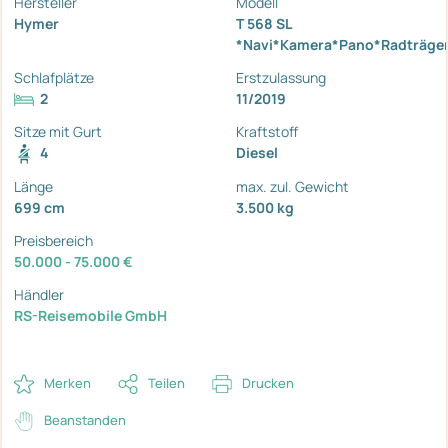
Hersteller
Modell
Hymer
T 568 SL
*Navi*Kamera*Pano*Radträger
Schlafplätze
Erstzulassung
2
11/2019
Sitze mit Gurt
Kraftstoff
4
Diesel
Länge
max. zul. Gewicht
699 cm
3.500 kg
Preisbereich
50.000 - 75.000 €
Händler
RS-Reisemobile GmbH
Merken
Teilen
Drucken
Beanstanden