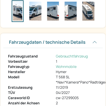
Fahrzeugdaten / technische Details
Fahrzeugzustand
Gebrauchtfahrzeug
Vorbesitzer
1
Fahrzeugtyp
Wohnmobile
Hersteller
Hymer
Modell
T 568 SL
*Navi*Kamera*Pano*Radträger
Erstzulassung
11/2019
TÜV
04/2027
Caraworld ID
cw-27299005
Anzahl der Achsen
2