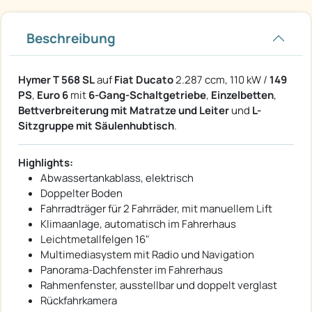
Beschreibung
Hymer T 568 SL
auf
Fiat Ducato
2.287 ccm, 110 kW /
149
PS
,
Euro 6
mit
6-Gang-Schaltgetriebe
,
Einzelbetten
,
Bettverbreiterung mit Matratze und Leiter
und
L-
Sitzgruppe mit Säulenhubtisch
.
Highlights:
Abwassertankablass, elektrisch
Doppelter Boden
Fahrradträger für 2 Fahrräder, mit manuellem Lift
Klimaanlage, automatisch im Fahrerhaus
Leichtmetallfelgen 16"
Multimediasystem mit Radio und Navigation
Panorama-Dachfenster im Fahrerhaus
Rahmenfenster, ausstellbar und doppelt verglast
Rückfahrkamera