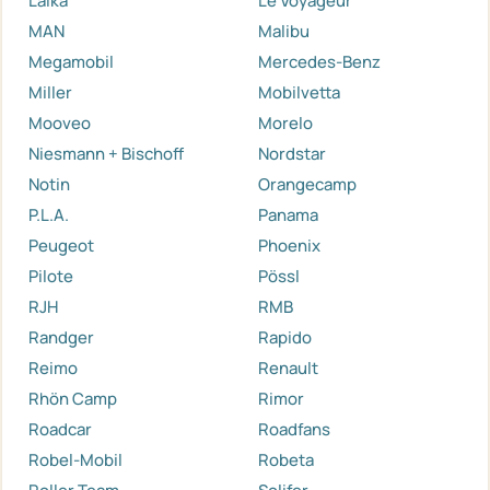
Laika
Le Voyageur
MAN
Malibu
Megamobil
Mercedes-Benz
Miller
Mobilvetta
Mooveo
Morelo
Niesmann + Bischoff
Nordstar
Notin
Orangecamp
P.L.A.
Panama
Peugeot
Phoenix
Pilote
Pössl
RJH
RMB
Randger
Rapido
Reimo
Renault
Rhön Camp
Rimor
Roadcar
Roadfans
Robel-Mobil
Robeta