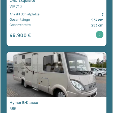
LMC Exquisite
VIP 710
Anzahl Schlafplätze
7
Gesamtlänge
937 cm
Gesamtbreite
253 cm
49.900 €
Hymer B-Klasse
585