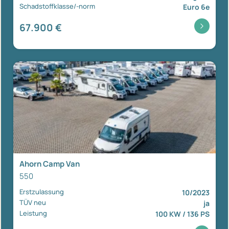
Schadstoffklasse/-norm
Euro 6e
67.900 €
Ahorn Camp Van
550
Erstzulassung
10/2023
TÜV neu
ja
Leistung
100 KW / 136 PS