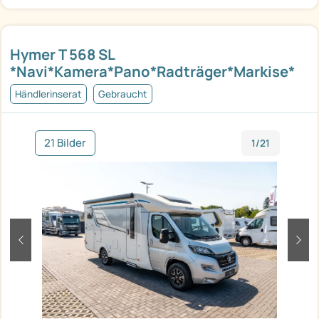
Hymer T 568 SL
*Navi*Kamera*Pano*Radträger*Markise*
Händlerinserat
Gebraucht
21 Bilder
1/21
zurück
weit