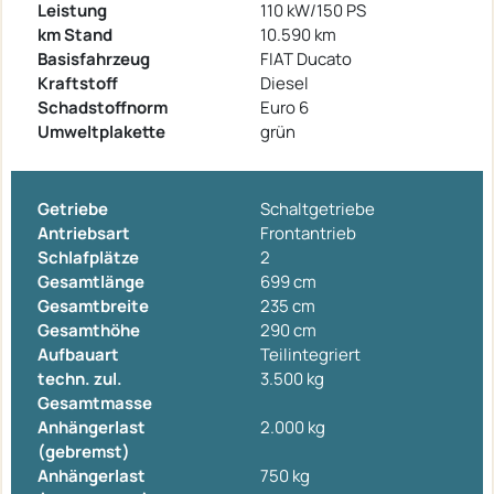
Leistung
110 kW/150 PS
km Stand
10.590 km
Basisfahrzeug
FIAT Ducato
Kraftstoff
Diesel
Schadstoffnorm
Euro 6
Umweltplakette
grün
Getriebe
Schaltgetriebe
Antriebsart
Frontantrieb
Schlafplätze
2
Gesamtlänge
699 cm
Gesamtbreite
235 cm
Gesamthöhe
290 cm
Aufbauart
Teilintegriert
techn. zul.
3.500 kg
Gesamtmasse
Anhängerlast
2.000 kg
(gebremst)
Anhängerlast
750 kg