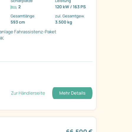
Schlafplätze
Leistung
2
120 kW / 163 PS
Gesamtlänge
zul. Gesamtgew.
593 cm
3.500 kg
manlage
Fahrassistenz-Paket
HK
Zur Händlerseite
Mehr Details
66.500 €