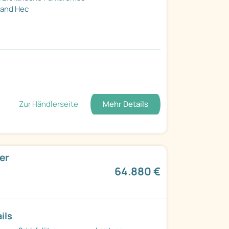
wand Hec
Zur Händlerseite
Mehr Details
er
64.880 €
ils