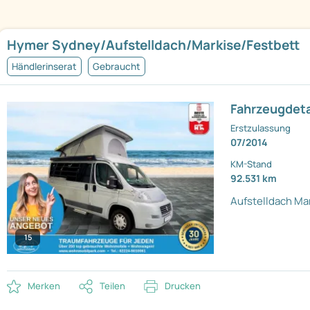
Hymer Sydney/Aufstelldach/Markise/Festbett
Händlerinserat
Gebraucht
Fahrzeugdeta
Erstzulassung
07/2014
KM-Stand
92.531 km
Aufstelldach
Mar
15
Merken
Teilen
Drucken