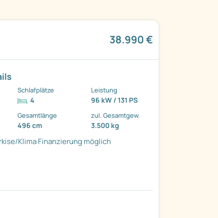
38.990 €
ils
Schlafplätze
Leistung
4
96 kW / 131 PS
Gesamtlänge
zul. Gesamtgew.
496 cm
3.500 kg
kise/Klima
Finanzierung möglich