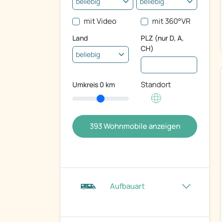
mit Video
mit 360°VR
Land
PLZ (nur D, A,
CH)
Standort
Umkreis
0
km
393
Wohnmobile anzeigen
Aufbauart