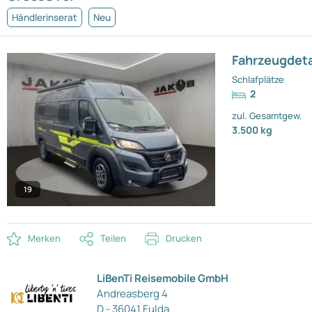
Händlerinserat
Neu
Fahrzeugdeta
Schlafplätze
2
zul. Gesamtgew.
3.500 kg
19
Merken
Teilen
Drucken
LiBenTi Reisemobile GmbH
Andreasberg 4
D - 36041 Fulda