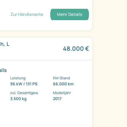
Zur Händlerseite
Mehr Details
h, L
48.000 €
ils
Leistung
KM-Stand
96 kW / 131 PS
66.000 km
zul. Gesamtgew.
Modelljahr
3.500 kg
2017