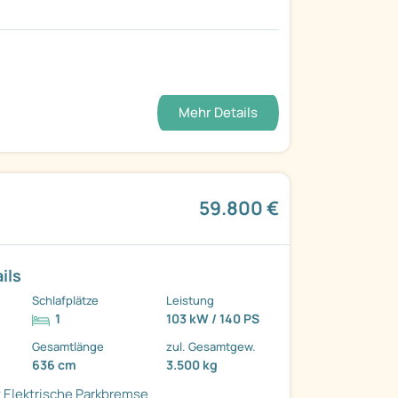
Mehr Details
59.800 €
ils
Schlafplätze
Leistung
1
103 kW / 140 PS
Gesamtlänge
zul. Gesamtgew.
636 cm
3.500 kg
t
Elektrische Parkbremse