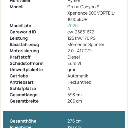
Hersteller
Hymer
Modell
Grand Canyon S
Xperience 600 VORTEIL:
10.155EUR
Modelljahr
2026
Caraworld ID
cw-25851672
Leistung
125 kW/170 PS
Basisfahrzeug
Mercedes Sprinter
Motorisierung
2.0 - 417 CDI
Kraftstoff
Diesel
Schadstoffnorm
Euro VI
Umweltplakette
grün
Getriebe
Automatik
Antriebsart
Heckantrieb
Schlafplätze
4
Gesamtlänge
593 cm
Gesamtbreite
206 cm
Gesamthöhe
276 cm
Innenhöhe
192 cm