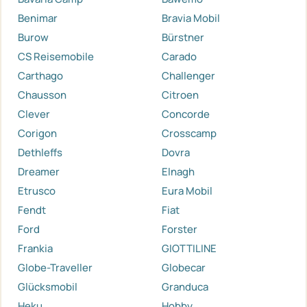
Benimar
Bravia Mobil
Burow
Bürstner
CS Reisemobile
Carado
Carthago
Challenger
Chausson
Citroen
Clever
Concorde
Corigon
Crosscamp
Dethleffs
Dovra
Dreamer
Elnagh
Etrusco
Eura Mobil
Fendt
Fiat
Ford
Forster
Frankia
GIOTTILINE
Globe-Traveller
Globecar
Glücksmobil
Granduca
Heku
Hobby