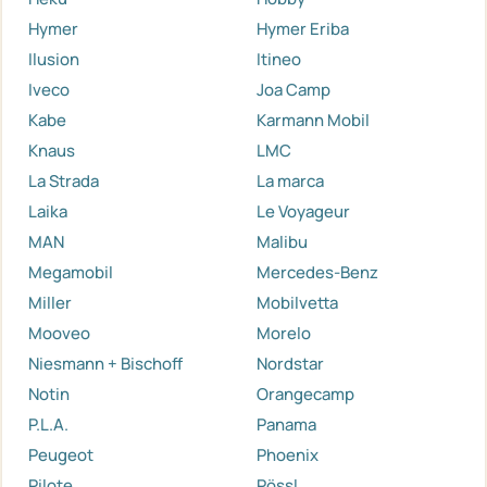
Hymer
Hymer Eriba
Ilusion
Itineo
Iveco
Joa Camp
Kabe
Karmann Mobil
Knaus
LMC
La Strada
La marca
Laika
Le Voyageur
MAN
Malibu
Megamobil
Mercedes-Benz
Miller
Mobilvetta
Mooveo
Morelo
Niesmann + Bischoff
Nordstar
Notin
Orangecamp
P.L.A.
Panama
Peugeot
Phoenix
Pilote
Pössl