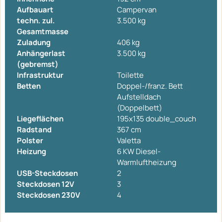
Aufbauart
Campervan
techn. zul.
3.500 kg
Gesamtmasse
Zuladung
406 kg
Anhängerlast
3.500 kg
(gebremst)
Infrastruktur
Toilette
Betten
Doppel-/franz. Bett
Aufstelldach
(Doppelbett)
Liegeflächen
195x135 double_couch
Radstand
367 cm
Polster
Valetta
Heizung
6 KW Diesel-
Warmluftheizung
USB-Steckdosen
2
Steckdosen 12V
3
Steckdosen 230V
4