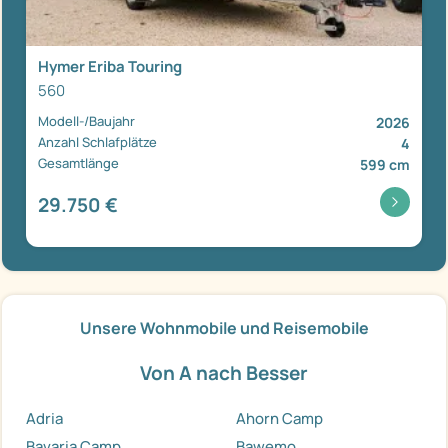
Hymer Eriba Touring
560
Modell-/Baujahr
2026
Anzahl Schlafplätze
4
Gesamtlänge
599 cm
29.750 €
Unsere Wohnmobile und Reisemobile
Von A nach Besser
Adria
Ahorn Camp
Bavaria Camp
Bawemo