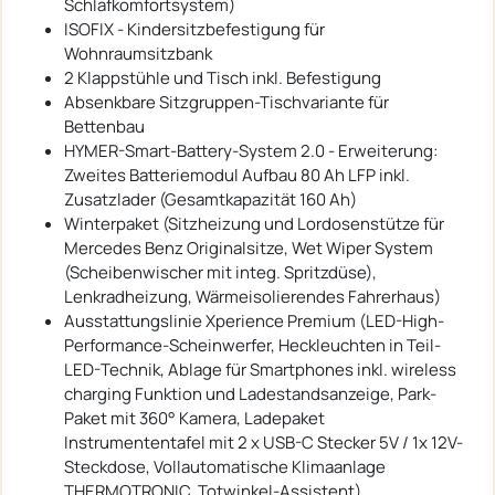
Schlafkomfortsystem)
ISOFIX - Kindersitzbefestigung für
Wohnraumsitzbank
2 Klappstühle und Tisch inkl. Befestigung
Absenkbare Sitzgruppen-Tischvariante für
Bettenbau
HYMER-Smart-Battery-System 2.0 - Erweiterung:
Zweites Batteriemodul Aufbau 80 Ah LFP inkl.
Zusatzlader (Gesamtkapazität 160 Ah)
Winterpaket (Sitzheizung und Lordosenstütze für
Mercedes Benz Originalsitze, Wet Wiper System
(Scheibenwischer mit integ. Spritzdüse),
Lenkradheizung, Wärmeisolierendes Fahrerhaus)
Ausstattungslinie Xperience Premium (LED-High-
Performance-Scheinwerfer, Heckleuchten in Teil-
LED-Technik, Ablage für Smartphones inkl. wireless
charging Funktion und Ladestandsanzeige, Park-
Paket mit 360° Kamera, Ladepaket
Instrumententafel mit 2 x USB-C Stecker 5V / 1x 12V-
Steckdose, Vollautomatische Klimaanlage
THERMOTRONIC, Totwinkel-Assistent)