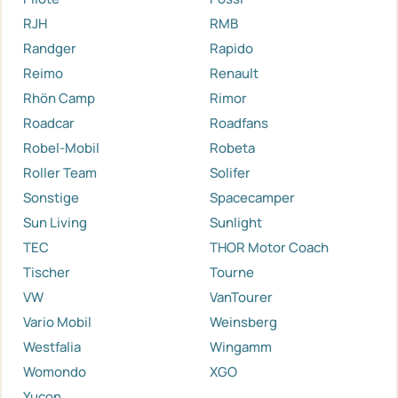
RJH
RMB
Randger
Rapido
Reimo
Renault
Rhön Camp
Rimor
Roadcar
Roadfans
Robel-Mobil
Robeta
Roller Team
Solifer
Sonstige
Spacecamper
Sun Living
Sunlight
TEC
THOR Motor Coach
Tischer
Tourne
VW
VanTourer
Vario Mobil
Weinsberg
Westfalia
Wingamm
Womondo
XGO
Yucon