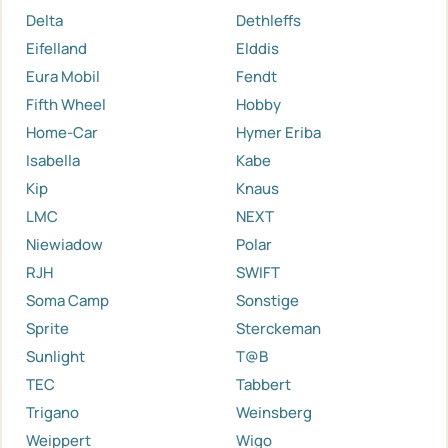
Delta
Dethleffs
Eifelland
Elddis
Eura Mobil
Fendt
Fifth Wheel
Hobby
Home-Car
Hymer Eriba
Isabella
Kabe
Kip
Knaus
LMC
NEXT
Niewiadow
Polar
RJH
SWIFT
Soma Camp
Sonstige
Sprite
Sterckeman
Sunlight
T@B
TEC
Tabbert
Trigano
Weinsberg
Weippert
Wigo