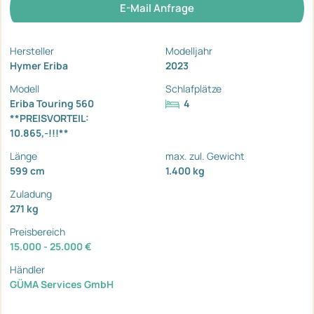
E-Mail Anfrage
Hersteller
Modelljahr
Hymer Eriba
2023
Modell
Schlafplätze
Eriba Touring 560
4
**PREISVORTEIL:
10.865,-!!!**
Länge
max. zul. Gewicht
599 cm
1.400 kg
Zuladung
271 kg
Preisbereich
15.000 - 25.000 €
Händler
GÜMA Services GmbH