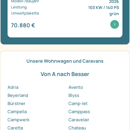
Modell-/Baujahr
2026
Leistung
103 KW / 140 PS
Umweltplakette
grün
70.880 €
Unsere Wohnwagen und Caravans
Von A nach Besser
Adria
Avento
Beyerland
Blyss
Bürstner
Camp-let
Campella
Camppass
Campwerk
Caravelair
Caretta
Chateau