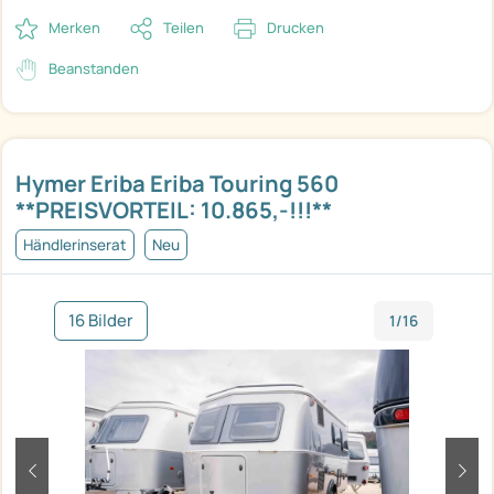
Merken
Teilen
Drucken
Beanstanden
Hymer Eriba Eriba Touring 560
**PREISVORTEIL: 10.865,-!!!**
Händlerinserat
Neu
16 Bilder
1/16
zurück
weit