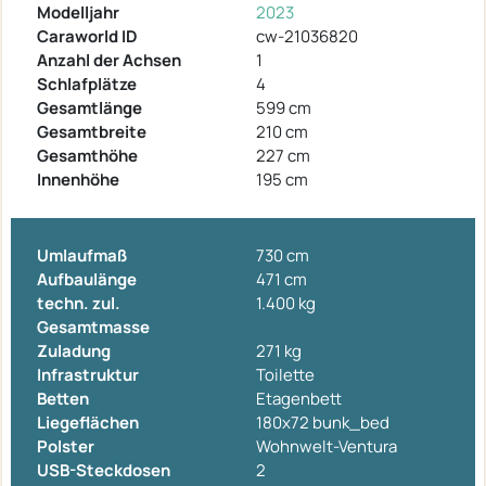
Modelljahr
2023
Caraworld ID
cw-21036820
Anzahl der Achsen
1
Schlafplätze
4
Gesamtlänge
599 cm
Gesamtbreite
210 cm
Gesamthöhe
227 cm
Innenhöhe
195 cm
Umlaufmaß
730 cm
Aufbaulänge
471 cm
techn. zul.
1.400 kg
Gesamtmasse
Zuladung
271 kg
Infrastruktur
Toilette
Betten
Etagenbett
Liegeflächen
180x72 bunk_bed
Polster
Wohnwelt-Ventura
USB-Steckdosen
2